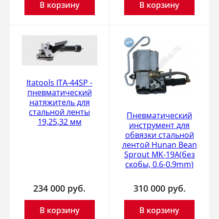
В корзину
В корзину
Itatools ITA-44SP -
пневматический
натяжитель для
стальной ленты
Пневматический
19,25,32 мм
инструмент для
обвязки стальной
лентой Hunan Bean
Sprout MK-19A(без
скобы, 0.6-0.9mm)
234 000
руб.
310 000
руб.
В корзину
В корзину