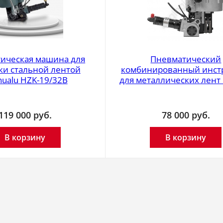
ическая машина для
Пневматический
ки стальной лентой
комбинированный инст
hualu HZK-19/32B
для металлических лент 
119 000
руб.
78 000
руб.
В корзину
В корзину