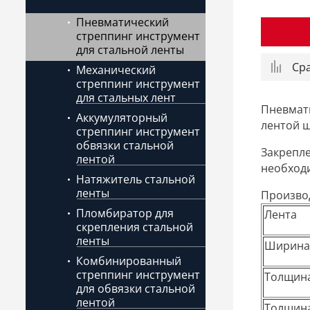
Пневматический
стреппинг инструмент
для стальной ленты
Ср
Механический
стреппинг инструмент
для стальных лент
Пневмати
Аккумуляторный
лентой ш
стреппинг инструмент
обвязки стальной
Закрепле
лентой
необходи
Натяжитель стальной
ленты
Произво
Пломбиратор для
Лента
скрепления стальной
ленты
Ширина
Комбинированный
стреппинг инструмент
Толщина
для обвязки стальной
лентой
Толщина