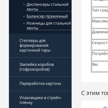
Диспенсеры стальной
ленты
Тип сое
Балансир пружинный
Максима
Ножницы для стальной
ленты
Давлени
Степлеры для
Скорост
формирования
картонной тары
Потребл
Вес
Заклейка коробов
(гофрокоробов)
Переработка картона
С этим т
Упаковщики в стрейч-
плёнку