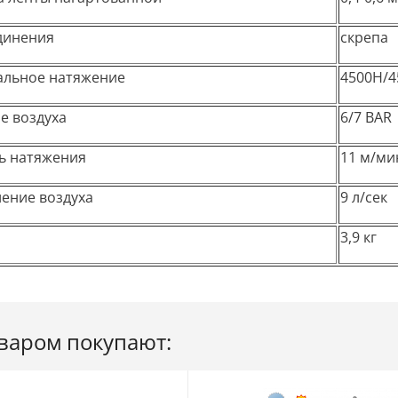
динения
скрепа
льное натяжение
4500Н/4
е воздуха
6/7 BAR
ь натяжения
11 м/ми
ение воздуха
9 л/сек
3,9 кг
оваром покупают: