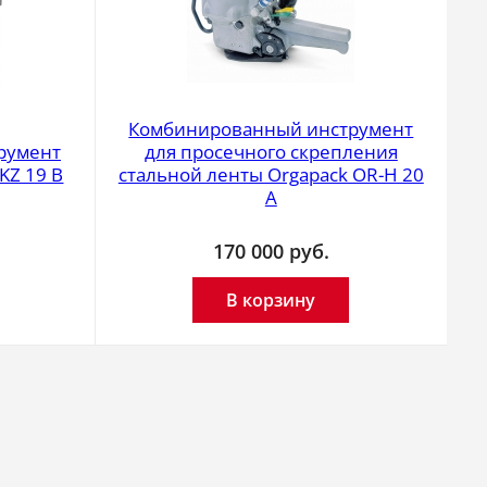
Комбинированный инструмент
румент
для просечного скрепления
KZ 19 B
стальной ленты Orgapack OR-H 20
A
170 000
руб.
В корзину