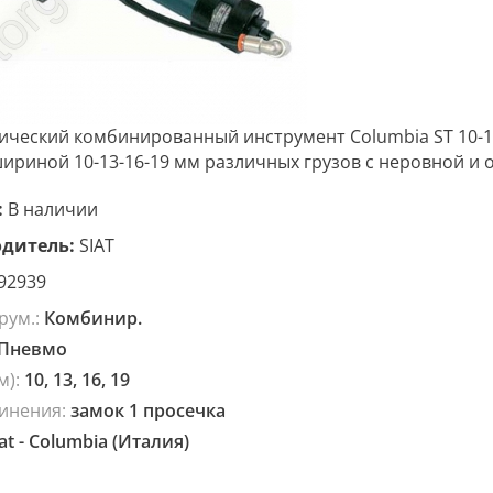
ческий комбинированный инструмент Columbia ST 10-13
ириной 10-13-16-19 мм различных грузов с неровной и 
:
В наличии
дитель:
SIAT
92939
рум.:
Комбинир.
Пневмо
м):
10, 13, 16, 19
динения:
замок 1 просечка
iat - Columbia (Италия)