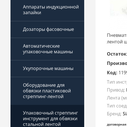
Аппараты индукционной
запайки
Дозаторы фасовочные
Пневмати
лентой ш
Автоматические
упаковочные машины
Остаток
Произво
Укупорочные машины
Код:
119
Тип инст
Оборудование для
Привод:
обвязки пластиковой
стреппинг-лентой
Лента (м
Тип сое
Упаковочный стреппинг
Бренд:
S
инструмент для обвязки
стальной лентой
договорная