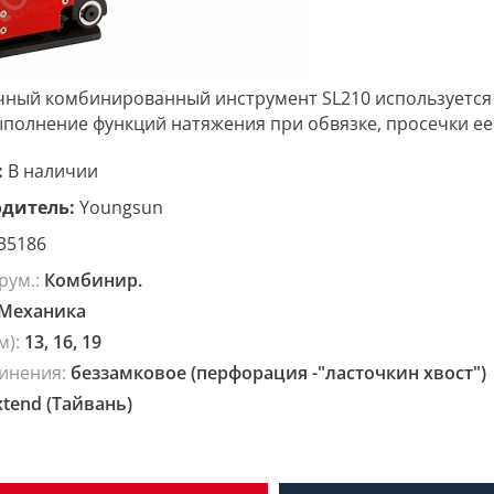
ный комбинированный инструмент SL210 используется д
ыполнение функций натяжения при обвязке, просечки ее 
:
В наличии
дитель:
Youngsun
35186
рум.:
Комбинир.
Механика
м):
13, 16, 19
динения:
беззамковое (перфорация -"ласточкин хвост")
xtend (Тайвань)