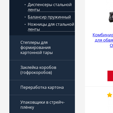
Диспенсеры стальной
ленты
Балансир пружинный
Ножницы для стальной
ленты
Комбинир
для обв
Степлеры для
O
формирования
картонной тары
Заклейка коробов
(гофрокоробов)
Переработка картона
Упаковщики в стрейч-
плёнку