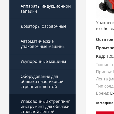
Аппараты индукционной
запайки
Упаковоч
Дозаторы фасовочные
в себе в
Остаток
Автоматические
упаковочные машины
Произво
Код:
120
Укупорочные машины
Тип инст
Привод:
Оборудование для
Лента (м
обвязки пластиковой
Тип сое
стреппинг-лентой
Бренд:
E
Упаковочный стреппинг
договорная
инструмент для обвязки
стальной лентой