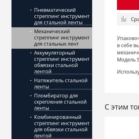
Пневматический
стреппинг инструмент
Ср
для стальной ленты
Механический
стреппинг инструмент
Упаковоч
для стальных лент
в себе в
механич
Аккумуляторный
стреппинг инструмент
Модель S
обвязки стальной
лентой
Использу
Натяжитель стальной
ленты
Пломбиратор для
скрепления стальной
С этим т
ленты
Комбинированный
стреппинг инструмент
для обвязки стальной
лентой