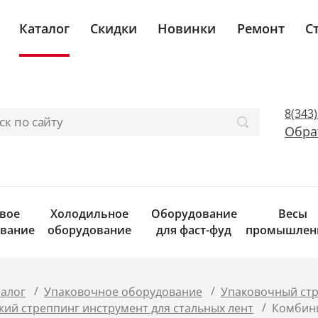
Каталог
Скидки
Новинки
Ремонт
С
8(343
Обра
вое
Холодильное
Оборудование
Весы
вание
оборудование
для фаст-фуд
промышлен
/
/
талог
Упаковочное оборудование
Упаковочный стр
/
ий стреппинг инструмент для стальных лент
Комбини