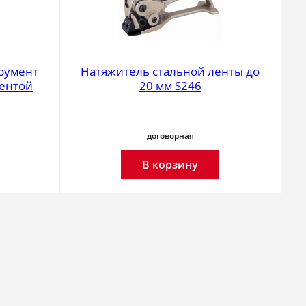
румент
Натяжитель стальной ленты до
лентой
20 мм S246
договорная
В корзину