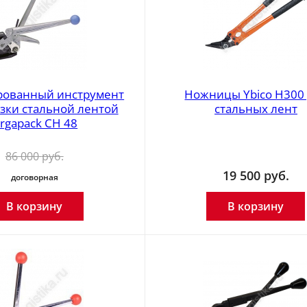
ованный инструмент
Ножницы Ybico H300
язки стальной лентой
стальных лент
rgapack CH 48
86 000
руб.
19 500
руб.
договорная
В корзину
В корзину