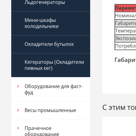
Льдогенераторы
Параме
Номинал
Мини-шкафы
Габарит
холодильники
Темпера
Экспози
Охладители бутылок
Потребле
Габари
Кегераторы (Охладители
пивных кег)
Оборудование для фаст-
фуд
С этим т
Весы промышленные
Прачечное
оборудование