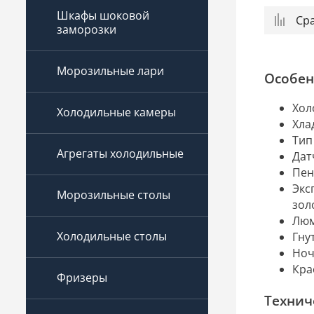
Шкафы шоковой
Ср
заморозки
Морозильные лари
Особен
Хол
Холодильные камеры
Хла
Тип
Агрегаты холодильные
Дат
Пен
Экс
Морозильные столы
зол
Люм
Холодильные столы
Гну
Ноч
Кра
Фризеры
Технич