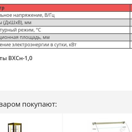
тр
ьное напряжение, В/Гц
ы (ДхШхВ), мм
турный режим, °C
ционная площадь, мм
ние электроэнергии в сутки, кВт
ты ВХСн-1,0
оваром покупают: