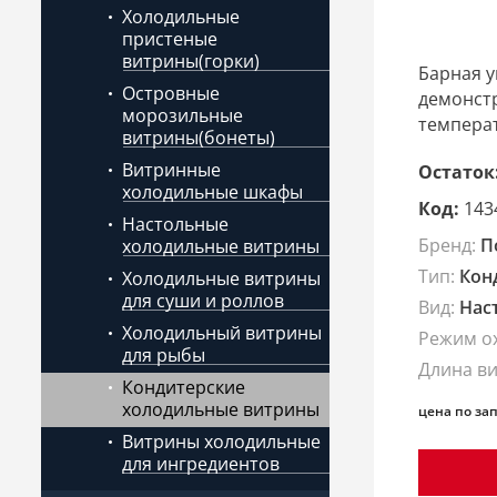
Холодильные
пристеные
витрины(горки)
Барная у
Островные
демонстр
морозильные
температ
витрины(бонеты)
Витринные
Остаток
холодильные шкафы
Код:
143
Настольные
Бренд:
П
холодильные витрины
Тип:
Кон
Холодильные витрины
для суши и роллов
Вид:
Нас
Холодильный витрины
Режим о
для рыбы
Длина в
Кондитерские
холодильные витрины
цена по за
Витрины холодильные
для ингредиентов