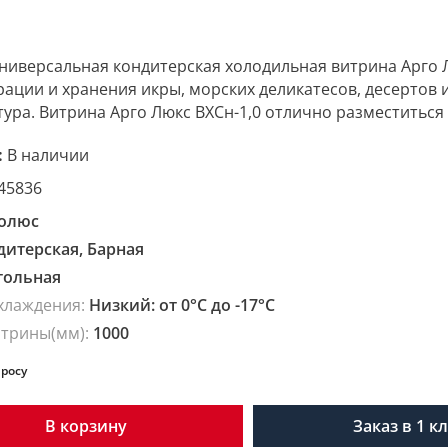
ниверсальная кондитерская холодильная витрина Арго 
ации и хранения икры, морских деликатесов, десертов
ура. Витрина Арго Люкс ВХСн-1,0 отлично разместиться н
:
В наличии
45836
олюс
дитерская, Барная
тольная
хлаждения:
Низкий: от 0°C до -17°C
итрины(мм):
1000
просу
В корзину
Заказ в 1 к