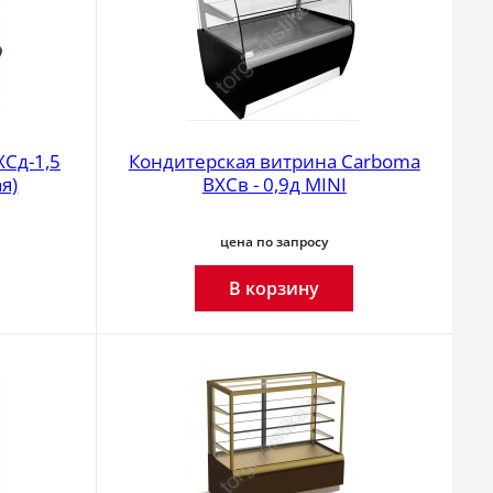
Сд-1,5
Кондитерская витрина Carboma
я)
ВХСв - 0,9д MINI
цена по запросу
В корзину