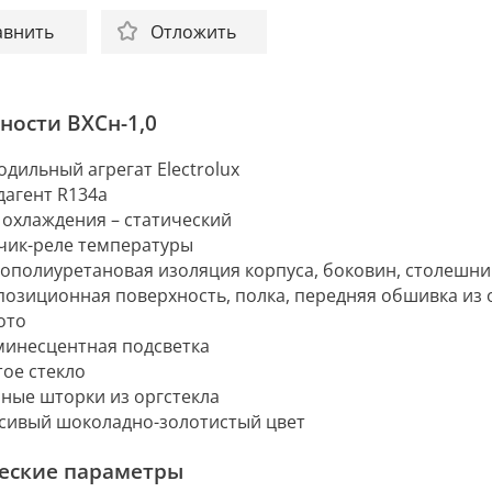
авнить
Отложить
ности ВХСн-1,0
одильный агрегат Electrolux
дагент R134a
 охлаждения – статический
чик-реле температуры
ополиуретановая изоляция корпуса, боковин, столешн
позиционная поверхность, полка, передняя обшивка из
ото
инесцентная подсветка
тое стекло
ные шторки из оргстекла
сивый шоколадно-золотистый цвет
еские параметры