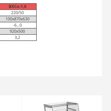
ВХСн-1,0
220/50
100х870х630
-6...0
920х500
3,2