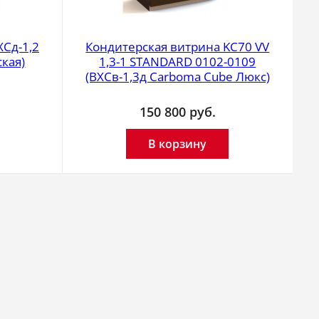
Сд-1,2
Кондитерская витрина KC70 VV
кая)
1,3-1 STANDARD 0102-0109
(ВХСв-1,3д Carboma Cube Люкс)
150 800
руб.
В корзину