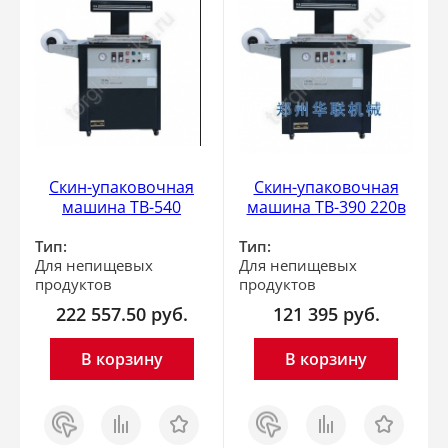
Скин-упаковочная
Скин-упаковочная
машина TB-540
машина TB-390 220в
Тип:
Тип:
Для непищевых
Для непищевых
продуктов
продуктов
222 557.50
руб.
121 395
руб.
В корзину
В корзину
Заказ
Сравнить
Отложить
Заказ
Сравнить
Отложить
в 1
в 1
клик
клик