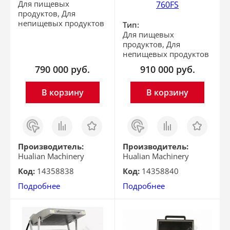
Для пищевых
760FS
продуктов, Для
непищевых продуктов
Тип:
Для пищевых
продуктов, Для
непищевых продуктов
790 000
руб.
910 000
руб.
В корзину
В корзину
Заказ
Сравнить
Отложить
Заказ
Сравнить
Отложить
в 1
в 1
клик
клик
Производитель:
Производитель:
Hualian Machinery
Hualian Machinery
Код:
14358838
Код:
14358840
Подробнее
Подробнее