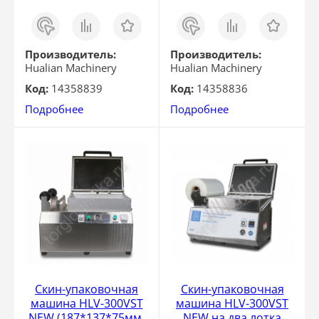
Заказ
Сравнить
Отложить
Заказ
Сравнить
Отложить
в 1
в 1
клик
клик
Производитель:
Производитель:
Hualian Machinery
Hualian Machinery
Код:
14358839
Код:
14358836
Подробнее
Подробнее
Скин-упаковочная
Скин-упаковочная
машина HLV-300VST
машина HLV-300VST
NEW (187*137*75мм,
NEW на два лотка