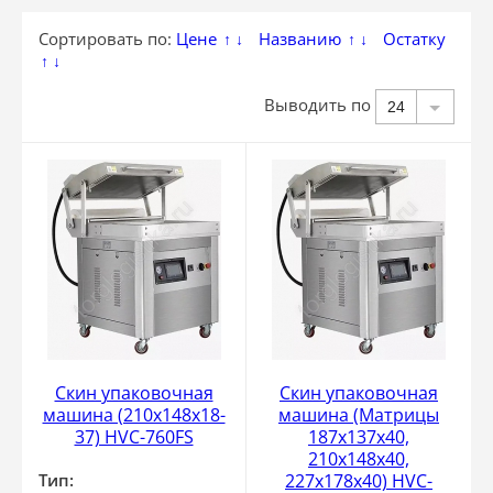
Сортировать по:
Цене
Названию
Остатку
↑
↓
↑
↓
↑
↓
Выводить по
24
Скин упаковочная
Скин упаковочная
машина (210х148х18-
машина (Матрицы
37) HVC-760FS
187х137х40,
210х148х40,
Тип:
227х178х40) HVC-