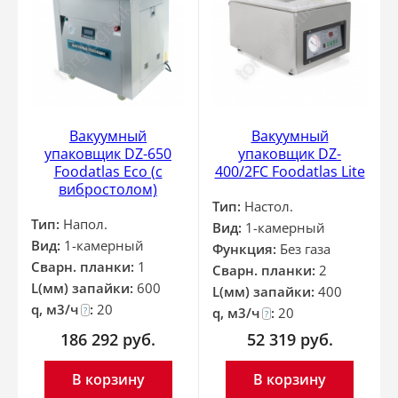
Вакуумный
Вакуумный
упаковщик DZ-650
упаковщик DZ-
Foodatlas Eco (с
400/2FC Foodatlas Lite
вибростолом)
Тип:
Настол.
Тип:
Напол.
Вид:
1-камерный
Вид:
1-камерный
Функция:
Без газа
Сварн. планки:
1
Сварн. планки:
2
L(мм) запайки:
600
L(мм) запайки:
400
q, м3/ч
:
20
?
q, м3/ч
:
20
?
186 292
руб.
52 319
руб.
В корзину
В корзину