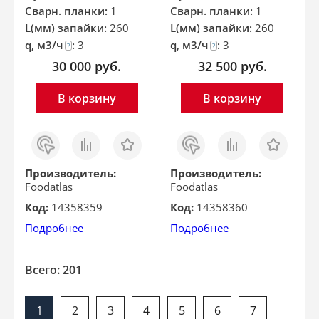
Сварн. планки:
1
Сварн. планки:
1
L(мм) запайки:
260
L(мм) запайки:
260
q, м3/ч
:
3
q, м3/ч
:
3
?
?
30 000
руб.
32 500
руб.
В корзину
В корзину
Заказ
Сравнить
Отложить
Заказ
Сравнить
Отложить
в 1
в 1
клик
клик
Производитель:
Производитель:
Foodatlas
Foodatlas
Код:
14358359
Код:
14358360
Подробнее
Подробнее
Всего: 201
1
2
3
4
5
6
7