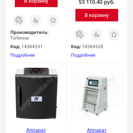
В корзину
53 110.40
руб.
В корзину
Заказ
Сравнить
Отложить
в 1
клик
Заказ
Сравнить
Отложить
Производитель:
в 1
Turbovac
клик
Код:
14364331
Код:
14364328
Подробнее
Подробнее
Аппарат
Аппарат