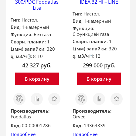
300/PDC Foodatlas
IDEA 32 HI – LINE
Lite
Тип:
Настол.
Тип:
Настол.
Вид:
1-камерный
Вид:
1-камерный
Функция:
С функцией газа
Функция:
Без газа
Сварн. планки:
1
Сварн. планки:
1
L(мм) запайки:
320
L(мм) запайки:
320
q, м3/ч
:
12
q, м3/ч
:
8-10
?
?
42 327
руб.
299 000
руб.
В корзину
В корзину
Заказ
Сравнить
Отложить
Заказ
Сравнить
Отложить
в 1
в 1
клик
клик
Производитель:
Производитель:
Foodatlas
Orved
Код:
00-00001286
Код:
14364339
Подробнее
Подробнее