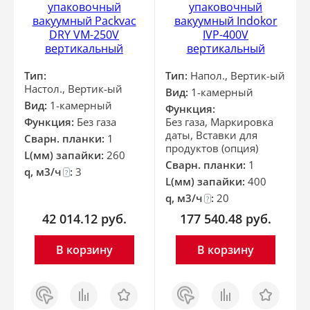
упаковочный
упаковочный
вакуумный Packvac
вакуумный Indokor
DRY VM-250V
IVP-400V
вертикальный
вертикальный
Тип:
Тип:
Напол., Вертик-ый
Настол., Вертик-ый
Вид:
1-камерный
Вид:
1-камерный
Функция:
Функция:
Без газа
Без газа, Маркировка
даты, Вставки для
Сварн. планки:
1
продуктов (опция)
L(мм) запайки:
260
Сварн. планки:
1
q, м3/ч
:
3
?
L(мм) запайки:
400
q, м3/ч
:
20
?
42 014.12
руб.
177 540.48
руб.
В корзину
В корзину
Заказ
Сравнить
Отложить
Заказ
Сравнить
Отложить
в 1
в 1
клик
клик