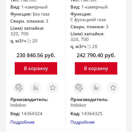
Вид:
1-камерный
Вид:
1-камерный
Функция:
Без газа
Функция:
С функцией газа
Сварн. планки:
3
Сварн. планки:
3
L(мм) запайки:
320, 700
L(мм) запайки:
320, 700
q, м3/ч
:
20
?
q, м3/ч
:
20
?
230 840.56
руб.
242 790.40
руб.
В корзину
В корзину
Заказ
Сравнить
Отложить
Заказ
Сравнить
Отложить
в 1
в 1
клик
клик
Производитель:
Производитель:
Indokor
Indokor
Код:
14364324
Код:
14364325
Подробнее
Подробнее