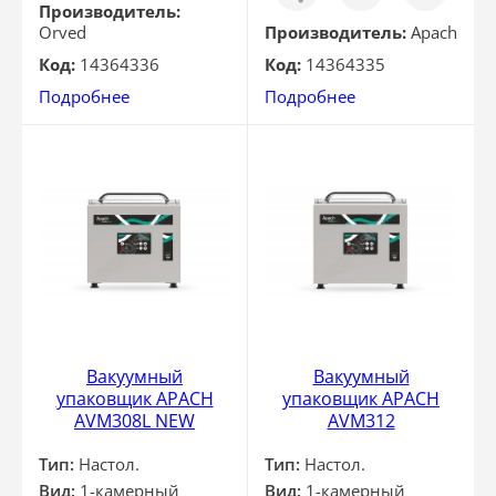
клик
Производитель:
Orved
Производитель:
Apach
Код:
14364336
Код:
14364335
Подробнее
Подробнее
Вакуумный
Вакуумный
упаковщик APACH
упаковщик APACH
AVM308L NEW
AVM312
Тип:
Настол.
Тип:
Настол.
Вид:
1-камерный
Вид:
1-камерный