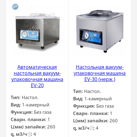
Автоматическая
Настольная вакуум-
настольная вакуум-
упаковочная машина
упаковочная машина
EV-30 (нерж.)
EV-20
Тип:
Настол.
Тип:
Настол.
Вид:
1-камерный
Вид:
1-камерный
Функция:
Без газа
Функция:
Без газа
Сварн. планки:
1
Сварн. планки:
1
L(мм) запайки:
260
L(мм) запайки:
260
q, м3/ч
:
4
?
q, м3/ч
:
4
?