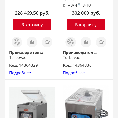
q, м3/ч
:
8-10
?
228 469.56
руб.
302 000
руб.
В корзину
В корзину
Заказ
Сравнить
Отложить
Заказ
Сравнить
Отложить
в 1
в 1
клик
клик
Производитель:
Производитель:
Turbovac
Turbovac
Код:
14364329
Код:
14364330
Подробнее
Подробнее