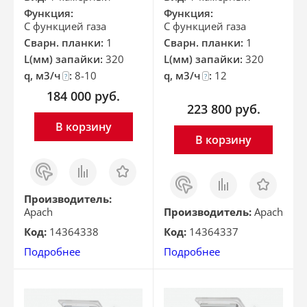
Функция:
Функция:
С функцией газа
С функцией газа
Сварн. планки:
1
Сварн. планки:
1
L(мм) запайки:
320
L(мм) запайки:
320
q, м3/ч
:
8-10
q, м3/ч
:
12
?
?
184 000
руб.
223 800
руб.
В корзину
В корзину
Заказ
Сравнить
Отложить
в 1
Заказ
Сравнить
Отложить
клик
в 1
клик
Производитель:
Apach
Производитель:
Apach
Код:
14364338
Код:
14364337
Подробнее
Подробнее