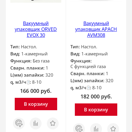
Вакуумный
Вакуумный
упаковщик ORVED
упаковщик APACH
EVOX 30
AVM308
Тип:
Настол.
Тип:
Настол.
Вид:
1-камерный
Вид:
1-камерный
Функция:
Без газа
Функция:
С функцией газа
Сварн. планки:
1
Сварн. планки:
1
L(мм) запайки:
320
L(мм) запайки:
320
q, м3/ч
:
8-10
?
q, м3/ч
:
8-10
?
166 000
руб.
182 000
руб.
В корзину
В корзину
Заказ
Сравнить
Отложить
в 1
Заказ
Сравнить
Отложить
клик
в 1