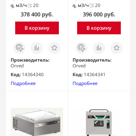
q, м3/ч
:
20
q, м3/ч
:
20
?
?
378 400
руб.
396 000
руб.
В корзину
В корзину
Заказ
Сравнить
Отложить
Заказ
Сравнить
Отложить
в 1
в 1
клик
клик
Производитель:
Производитель:
Orved
Orved
Код:
14364340
Код:
14364341
Подробнее
Подробнее