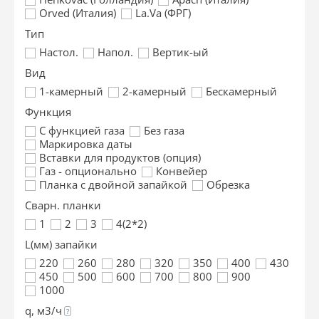
Orved (Италия)
La.Va (ФРГ)
Тип
Настол.
Напол.
Вертик-ый
Вид
1-камерный
2-камерный
Бескамерный
Функция
С функцией газа
Без газа
Маркировка даты
Вставки для продуктов (опция)
Газ - опционально
Конвейер
Планка с двойной запайкой
Обрезка
Сварн. планки
1
2
3
4(2*2)
L(мм) запайки
220
260
280
320
350
400
430
450
500
600
700
800
900
1000
q, м3/ч
?