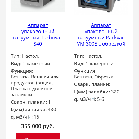
Аппарат
Аппарат
упаковочный
упаковочный
вакуумный Turbovac
вакуумный Packvac
S40
VM-300E с обрезкой
Тип:
Настол.
Тип:
Настол.
Вид:
1-камерный
Вид:
1-камерный
Функция:
Функция:
Без газа, Вставки для
Без газа, Обрезка
продуктов (опция),
Сварн. планки:
1
Планка с двойной
L(мм) запайки:
320
запайкой
q, м3/ч
:
5-6
?
Сварн. планки:
1
L(мм) запайки:
430
q, м3/ч
:
15
?
355 000
руб.