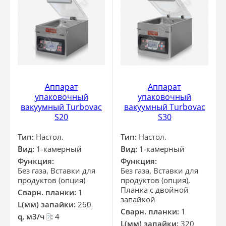
Аппарат
Аппарат
упаковочный
упаковочный
вакуумный Turbovac
вакуумный Turbovac
S20
S30
Тип:
Настол.
Тип:
Настол.
Вид:
1-камерный
Вид:
1-камерный
Функция:
Функция:
Без газа, Вставки для
Без газа, Вставки для
продуктов (опция)
продуктов (опция),
Планка с двойной
Сварн. планки:
1
запайкой
L(мм) запайки:
260
Сварн. планки:
1
q, м3/ч
:
4
?
L(мм) запайки:
320