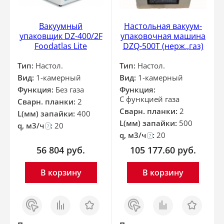
Вакуумный
Настольная вакуум-
упаковщик DZ-400/2F
упаковочная машина
Foodatlas Lite
DZQ-500T (нерж.,газ)
Тип:
Настол.
Тип:
Настол.
Вид:
1-камерный
Вид:
1-камерный
Функция:
Без газа
Функция:
С функцией газа
Сварн. планки:
2
Сварн. планки:
2
L(мм) запайки:
400
L(мм) запайки:
500
q, м3/ч
:
20
?
q, м3/ч
:
20
?
56 804
руб.
105 177.60
руб.
В корзину
В корзину
Заказ
Сравнить
Отложить
Заказ
Сравнить
Отложить
в 1
в 1
клик
клик