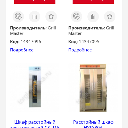
Заказ
Сравнить
Отложить
Заказ
Сравнить
Отложить
в 1
в 1
клик
клик
Производитель:
Grill
Производитель:
Grill
Master
Master
Код:
14347096
Код:
14347095
Подробнее
Подробнее
Шкаф расстойный
Расстойный шкаф
электрический CS-P16
HYFX30А