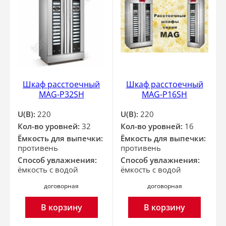
Шкаф расстоечный
Шкаф расстоечный
MAG-P32SH
MAG-P16SH
U(В):
220
U(В):
220
Кол-во уровней:
32
Кол-во уровней:
16
Ёмкость для выпечки:
Ёмкость для выпечки:
противень
противень
Способ увлажнения:
Способ увлажнения:
ёмкость с водой
ёмкость с водой
договорная
договорная
В корзину
В корзину