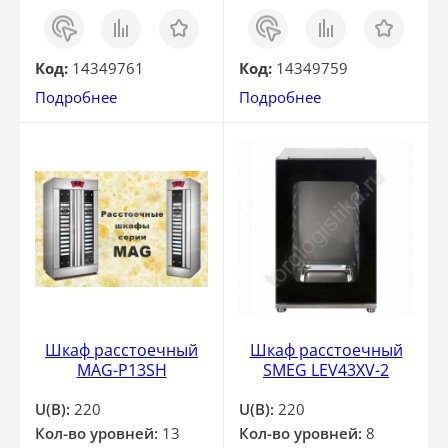
Заказ
Сравнить
Отложить
Заказ
Сравнить
Отложить
в 1
в 1
клик
клик
Код:
14349761
Код:
14349759
Подробнее
Подробнее
Шкаф расстоечный
Шкаф расстоечный
MAG-P13SH
SMEG LEV43XV-2
U(В):
220
U(В):
220
Кол-во уровней:
13
Кол-во уровней:
8