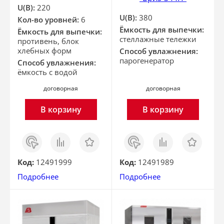
U(В):
220
U(В):
380
Кол-во уровней:
6
Ёмкость для выпечки:
Ёмкость для выпечки:
стеллажные тележки
противень, блок
хлебных форм
Способ увлажнения:
парогенератор
Способ увлажнения:
ёмкость с водой
договорная
договорная
В корзину
В корзину
Заказ
Сравнить
Отложить
Заказ
Сравнить
Отложить
в 1
в 1
клик
клик
Код:
12491999
Код:
12491989
Подробнее
Подробнее