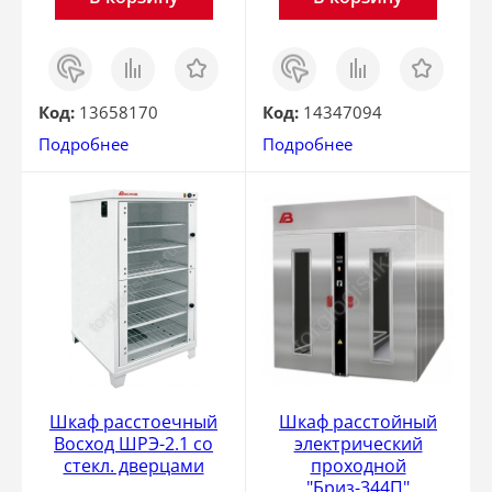
Заказ
Сравнить
Отложить
Заказ
Сравнить
Отложить
в 1
в 1
клик
клик
Код:
13658170
Код:
14347094
Подробнее
Подробнее
Шкаф расстоечный
Шкаф расстойный
Восход ШРЭ-2.1 со
электрический
стекл. дверцами
проходной
"Бриз-344П"