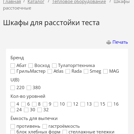
/
/
/
Главная
Каталог
Тепловое оборудование
Шкафы
расстоечные
Шкафы для расстойки теста
Печать
Бренд
Абат
Восход
Тулаторгтехника
ГрильМастер
Atlas
Rada
Smeg
MAG
U(В)
220
380
Кол-во уровней
4
6
8
9
10
12
13
15
16
24
30
32
Ёмкость для выпечки
противень
гастроёмкость
блок хлебных форм
стеллажные тележки