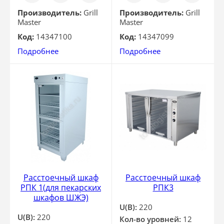
клик
клик
Производитель:
Grill
Производитель:
Grill
Master
Master
Код:
14347100
Код:
14347099
Подробнее
Подробнее
Расстоечный шкаф
Расстоечный шкаф
РПК 1(для пекарских
РПК3
шкафов ШЖЭ)
U(В):
220
U(В):
220
Кол-во уровней:
12