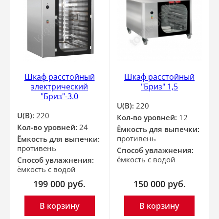
Шкаф расстойный
Шкаф расстойный
электрический
"Бриз" 1,5
"Бриз"-3.0
U(В):
220
U(В):
220
Кол-во уровней:
12
Кол-во уровней:
24
Ёмкость для выпечки:
противень
Ёмкость для выпечки:
противень
Способ увлажнения:
ёмкость с водой
Способ увлажнения:
ёмкость с водой
199 000
руб.
150 000
руб.
В корзину
В корзину