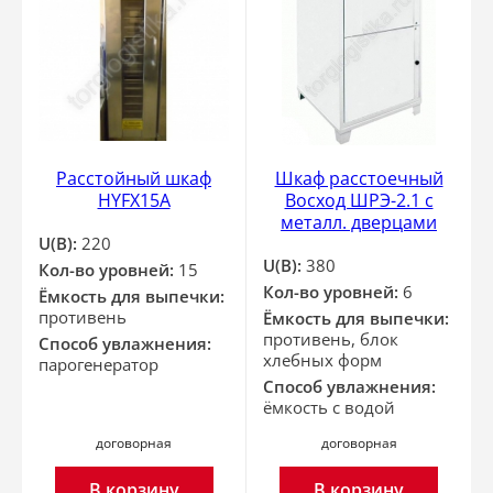
Расстойный шкаф
Шкаф расстоечный
HYFX15A
Восход ШРЭ-2.1 с
металл. дверцами
U(В):
220
U(В):
380
Кол-во уровней:
15
Кол-во уровней:
6
Ёмкость для выпечки:
противень
Ёмкость для выпечки:
противень, блок
Способ увлажнения:
хлебных форм
парогенератор
Способ увлажнения:
ёмкость с водой
договорная
договорная
В корзину
В корзину