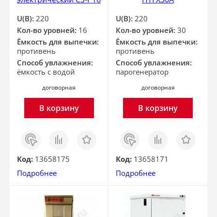
U(В):
220
U(В):
220
Кол-во уровней:
16
Кол-во уровней:
30
Ёмкость для выпечки:
Ёмкость для выпечки:
противень
противень
Способ увлажнения:
Способ увлажнения:
ёмкость с водой
парогенератор
договорная
договорная
В корзину
В корзину
Заказ
Сравнить
Отложить
Заказ
Сравнить
Отложить
в 1
в 1
клик
клик
Код:
13658175
Код:
13658171
Подробнее
Подробнее