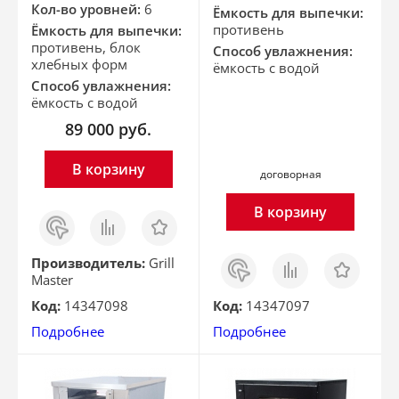
Кол-во уровней:
6
Ёмкость для выпечки:
противень
Ёмкость для выпечки:
противень, блок
Способ увлажнения:
хлебных форм
ёмкость с водой
Способ увлажнения:
ёмкость с водой
89 000
руб.
В корзину
договорная
В корзину
Заказ
Сравнить
Отложить
в 1
клик
Заказ
Сравнить
Отложить
Производитель:
Grill
в 1
Master
клик
Код:
14347098
Код:
14347097
Подробнее
Подробнее