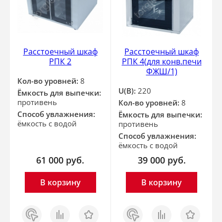
Расстоечный шкаф
Расстоечный шкаф
РПК 2
РПК 4(для конв.печи
ФЖШ/1)
Кол-во уровней:
8
U(В):
220
Ёмкость для выпечки:
противень
Кол-во уровней:
8
Способ увлажнения:
Ёмкость для выпечки:
ёмкость с водой
противень
Способ увлажнения:
ёмкость с водой
61 000
руб.
39 000
руб.
В корзину
В корзину
Заказ
Сравнить
Отложить
Заказ
Сравнить
Отложить
в 1
в 1