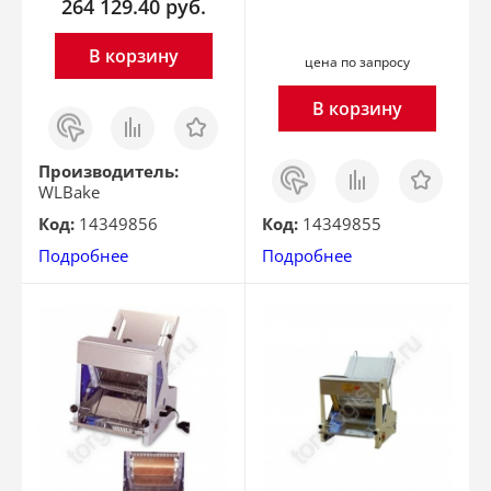
264 129.40
руб.
В корзину
цена по запросу
В корзину
Заказ
Сравнить
Отложить
в 1
клик
Заказ
Сравнить
Отложить
Производитель:
в 1
WLBake
клик
Код:
14349856
Код:
14349855
Подробнее
Подробнее