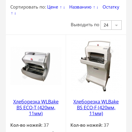
Сортировать по:
Цене
Названию
Остатку
↑
↓
↑
↓
↑
↓
Выводить по
24
Хлеборезка WLBake
Хлеборезка WLBake
BS ECO-T (420мм,
BS ECO-F (420мм,
11мм)
11мм)
Кол-во ножей:
37
Кол-во ножей:
37