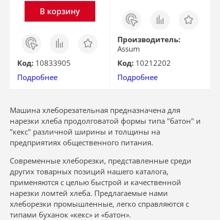
В корзину
Заказ
Сравнить
Отложить
в 1
клик
Заказ
Сравнить
Отложить
Производитель:
в 1
Assum
клик
Код:
10833905
Код:
10212202
Подробнее
Подробнее
Машина хлеборезательная предназначена для
нарезки хлеба продолговатой формы типа "батон" и
"кекс" различной ширины и толщины на
предприятиях общественного питания.
Современные хлеборезки, представленные среди
других товарных позиций нашего каталога,
применяются с целью быстрой и качественной
нарезки ломтей хлеба. Предлагаемые нами
хлеборезки промышленные, легко справляются с
типами буханок «кекс» и «батон».