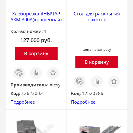
Хлеборезка ЯНЫЧАР
Cтол для раскрытия
АХМ-300А(крашенная)
пакетов
Кол-во ножей:
1
127 000
руб.
цена по запросу
В корзину
В корзину
Заказ
Сравнить
Отложить
в 1
Заказ
Сравнить
Отложить
клик
в 1
Производитель:
Atesy
клик
Код:
12623002
Код:
12520786
Подробнее
Подробнее