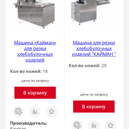
Машина «Кайман»
Машина для резки
для резки
хлебобулочных
хлебобулочных
изделий "КАЙМАН "
изделий
Кол-во ножей:
29
Кол-во ножей:
18
цена по запросу
В корзину
цена по запросу
В корзину
Заказ
Сравнить
Отложить
в 1
клик
Заказ
Сравнить
Отложить
Производитель:
в 1
Kayman