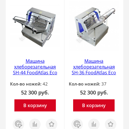
Машина
Машина
хлеборезательная
хлеборезательная
SH-44 FoodAtlas Eco
SH-36 FoodAtlas Eco
Кол-во ножей:
42
Кол-во ножей:
37
52 300
руб.
52 300
руб.
В корзину
В корзину
Заказ
Сравнить
Отложить
Заказ
Сравнить
Отложить
в 1
в 1