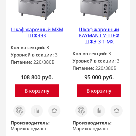
Шкаф жарочный МХМ
Шкаф жарочный
ШЖЭ93
KAYMAN СУ-ШЕФ
ШЖЭ-3-1-МХ
Кол-во секций:
3
Кол-во секций:
3
Уровней в секции:
3
Уровней в секции:
3
Питание:
220/380В
Питание:
220/380В
108 800
руб.
95 000
руб.
В корзину
В корзину
Заказ
Сравнить
Отложить
Заказ
Сравнить
Отложить
в 1
в 1
клик
клик
Производитель:
Производитель:
Марихолодмаш
Марихолодмаш