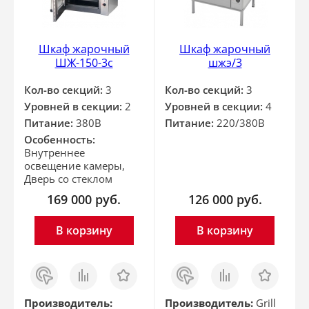
Шкаф жарочный
Шкаф жарочный
ШЖ-150-3с
шжэ/3
Кол-во секций:
3
Кол-во секций:
3
Уровней в секции:
2
Уровней в секции:
4
Питание:
380В
Питание:
220/380В
Особенность:
Внутреннее
освещение камеры,
Дверь со стеклом
169 000
руб.
126 000
руб.
В корзину
В корзину
Заказ
Сравнить
Отложить
Заказ
Сравнить
Отложить
в 1
в 1
клик
клик
Производитель:
Производитель:
Grill