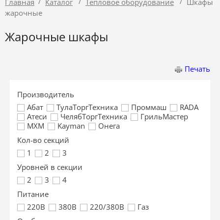
/
/
/
Главная
Каталог
Тепловое оборудование
Шкафы
жарочные
Жарочные шкафы
Печать
Производитель
Абат
ТулаТоргТехника
Проммаш
RADA
Атеси
ЧелябТоргТехника
ГрильМастер
МХМ
Kayman
Онега
Кол-во секций
1
2
3
Уровней в секции
2
3
4
Питание
220В
380В
220/380В
Газ