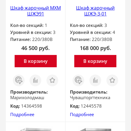
Шкаф жарочный МХМ
Шкаф жарочный
ШЖЭ91
ШЖЭ-3-01
Кол-во секций:
1
Кол-во секций:
3
Уровней в секции:
3
Уровней в секции:
4
Питание:
220/380В
Питание:
220/380В
46 500
руб.
168 000
руб.
В корзину
В корзину
Заказ
Сравнить
Отложить
Заказ
Сравнить
Отложить
в 1
в 1
клик
клик
Производитель:
Производитель:
Марихолодмаш
Чувашторгтехника
Код:
14364598
Код:
12445578
Подробнее
Подробнее