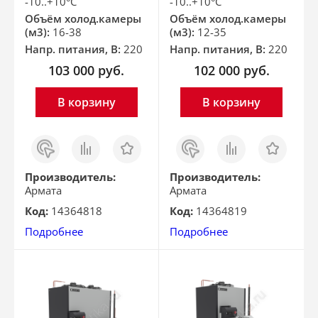
-10..+10°С
-10..+10°С
Объём холод.камеры
Объём холод.камеры
(м3):
16-38
(м3):
12-35
Напр. питания, В:
220
Напр. питания, В:
220
103 000
руб.
102 000
руб.
В корзину
В корзину
Заказ
Сравнить
Отложить
Заказ
Сравнить
Отложить
в 1
в 1
клик
клик
Производитель:
Производитель:
Армата
Армата
Код:
14364818
Код:
14364819
Подробнее
Подробнее