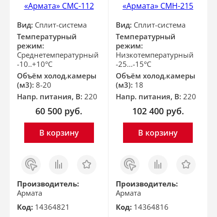
«Армата» СМС-112
«Армата» СМН-215
Вид:
Сплит-система
Вид:
Сплит-система
Температурный
Температурный
режим:
режим:
Среднетемпературный
Низкотемпературный
-10..+10°С
-25...-15°С
Объём холод.камеры
Объём холод.камеры
(м3):
8-20
(м3):
18
Напр. питания, В:
220
Напр. питания, В:
220
60 500
руб.
102 400
руб.
В корзину
В корзину
Заказ
Сравнить
Отложить
Заказ
Сравнить
Отложить
в 1
в 1
клик
клик
Производитель:
Производитель:
Армата
Армата
Код:
14364821
Код:
14364816