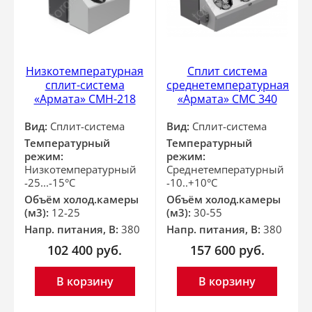
Низкотемпературная
Сплит система
сплит-система
среднетемпературная
«Армата» СМН-218
«Армата» СМС 340
Вид:
Сплит-система
Вид:
Сплит-система
Температурный
Температурный
режим:
режим:
Низкотемпературный
Среднетемпературный
-25...-15°С
-10..+10°С
Объём холод.камеры
Объём холод.камеры
(м3):
12-25
(м3):
30-55
Напр. питания, В:
380
Напр. питания, В:
380
102 400
руб.
157 600
руб.
В корзину
В корзину