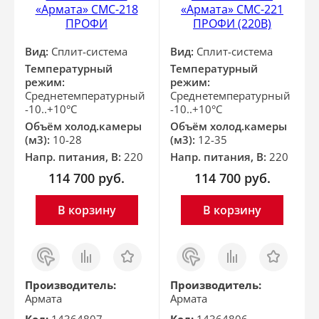
«Армата» СМС-218
«Армата» СМС-221
ПРОФИ
ПРОФИ (220В)
Вид:
Сплит-система
Вид:
Сплит-система
Температурный
Температурный
режим:
режим:
Среднетемпературный
Среднетемпературный
-10..+10°С
-10..+10°С
Объём холод.камеры
Объём холод.камеры
(м3):
10-28
(м3):
12-35
Напр. питания, В:
220
Напр. питания, В:
220
114 700
руб.
114 700
руб.
В корзину
В корзину
Заказ
Сравнить
Отложить
Заказ
Сравнить
Отложить
в 1
в 1
клик
клик
Производитель:
Производитель:
Армата
Армата