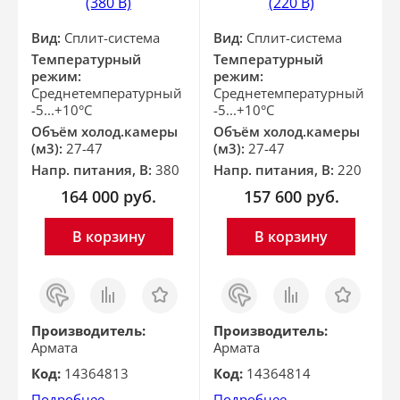
(380 В)
(220 В)
Вид:
Сплит-система
Вид:
Сплит-система
Температурный
Температурный
режим:
режим:
Среднетемпературный
Среднетемпературный
-5...+10°С
-5...+10°С
Объём холод.камеры
Объём холод.камеры
(м3):
27-47
(м3):
27-47
Напр. питания, В:
380
Напр. питания, В:
220
164 000
руб.
157 600
руб.
В корзину
В корзину
Заказ
Сравнить
Отложить
Заказ
Сравнить
Отложить
в 1
в 1
клик
клик
Производитель:
Производитель:
Армата
Армата
Код:
14364813
Код:
14364814
Подробнее
Подробнее