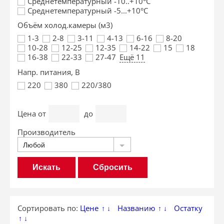
Среднетемпературный -10..+10°С
Среднетемпературный -5...+10°С
Объём холод.камеры (м3)
1-3
2-8
3-11
4-13
6-16
8-20
10-28
12-25
12-35
14-22
15
18
16-38
22-33
27-47
Ещё 11
Напр. питания, В
220
380
220/380
Цена
от
до
Производитель
Любой
Сбросить
Сортировать по:
Цене
Названию
Остатку
↑
↓
↑
↓
↑
↓