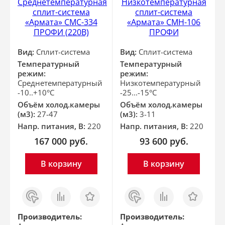
Среднетемпературная
Низкотемпературная
сплит-система
сплит-система
«Армата» СМС-334
«Армата» СМН-106
ПРОФИ (220В)
ПРОФИ
Вид:
Сплит-система
Вид:
Сплит-система
Температурный
Температурный
режим:
режим:
Среднетемпературный
Низкотемпературный
-10..+10°С
-25...-15°С
Объём холод.камеры
Объём холод.камеры
(м3):
27-47
(м3):
3-11
Напр. питания, В:
220
Напр. питания, В:
220
167 000
руб.
93 600
руб.
В корзину
В корзину
Заказ
Сравнить
Отложить
Заказ
Сравнить
Отложить
в 1
в 1
клик
клик
Производитель:
Производитель: