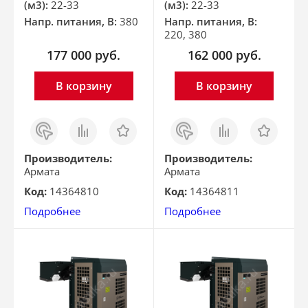
(м3):
22-33
(м3):
22-33
Напр. питания, В:
380
Напр. питания, В:
220, 380
177 000
руб.
162 000
руб.
В корзину
В корзину
Заказ
Сравнить
Отложить
Заказ
Сравнить
Отложить
в 1
в 1
клик
клик
Производитель:
Производитель:
Армата
Армата
Код:
14364810
Код:
14364811
Подробнее
Подробнее