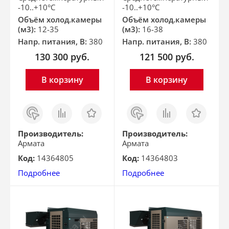
-10..+10°С
-10..+10°С
Объём холод.камеры
Объём холод.камеры
(м3):
12-35
(м3):
16-38
Напр. питания, В:
380
Напр. питания, В:
380
130 300
руб.
121 500
руб.
В корзину
В корзину
Заказ
Сравнить
Отложить
Заказ
Сравнить
Отложить
в 1
в 1
клик
клик
Производитель:
Производитель:
Армата
Армата
Код:
14364805
Код:
14364803
Подробнее
Подробнее