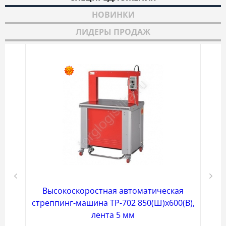
НОВИНКИ
ЛИДЕРЫ ПРОДАЖ
ашина
Высокоскоростная автоматическая
В
стреппинг-машина ТР-702 850(Ш)х600(В),
стре
лента 5 мм