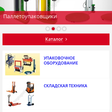
Весы промышленные
Паллетоупаковщики
Техника для общепита
Упаковочное оборудование
Каталог
УПАКОВОЧНОЕ
ОБОРУДОВАНИЕ
СКЛАДСКАЯ ТЕХНИКА