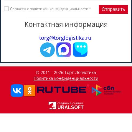
Согласен с
политикой конфиденциальности
*
Контактная информация
torg@torglogistika.ru
© 2011 - 2026 Торг-Логистика
Политика конфиденциальности
создание сайтов
URALSOFT
Данный сайт использует файлы cookie и прочие похожие
OK
технологии. В том числе, мы обрабатываем Ваш IP-адрес
для определения региона местоположения. Используя
данный сайт, вы подтверждаете свое согласие с
политикой