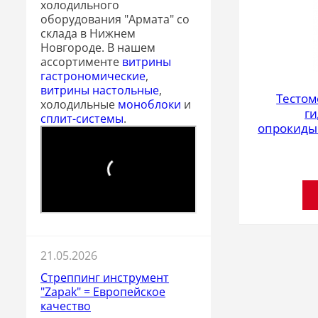
холодильного
оборудования "Армата" со
склада в Нижнем
Новгороде. В нашем
ассортименте
витрины
гастрономические
,
витрины настольные
,
Тестом
холодильные
моноблоки
и
г
сплит-системы
.
опрокиды
21.05.2026
Стреппинг инструмент
"Zapak" = Европейское
качество