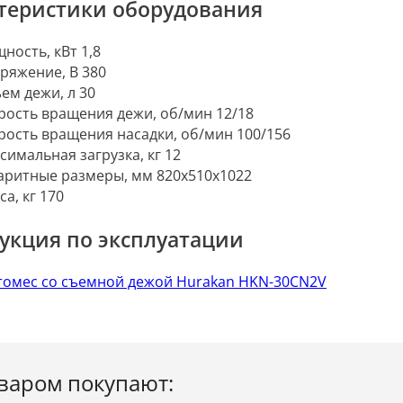
теристики оборудования
ность, кВт 1,8
ряжение, В 380
ем дежи, л 30
рость вращения дежи, об/мин 12/18
рость вращения насадки, об/мин 100/156
симальная загрузка, кг 12
аритные размеры, мм 820x510x1022
са, кг 170
укция по эксплуатации
томес со съемной дежой Hurakan HKN-30CN2V
оваром покупают: