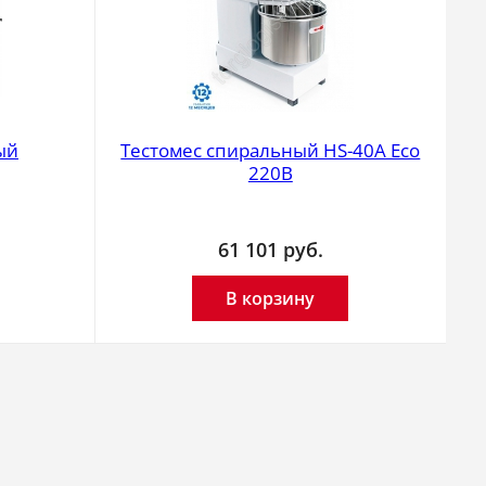
ый
Тестомес спиральный HS-40A Eco
220В
61 101
руб.
В корзину