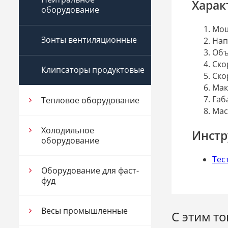
Харак
оборудование
Мощ
Зонты вентиляционные
Нап
Объ
Ско
Клипсаторы продуктовые
Ско
Мак
Габ
Тепловое оборудование
Мас
Холодильное
Инстр
оборудование
Тес
Оборудование для фаст-
фуд
Весы промышленные
С этим т