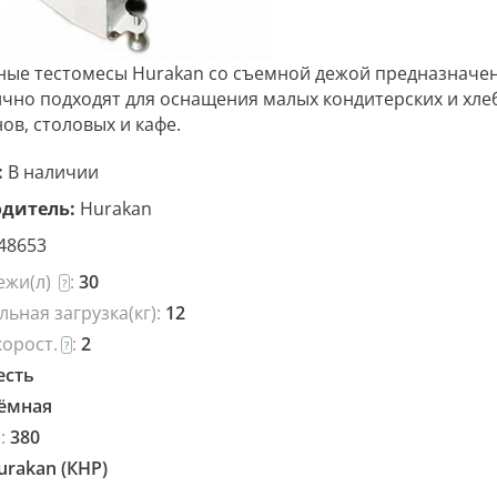
ые тестомесы Hurakan со съемной дежой предназначен
чно подходят для оснащения малых кондитерских и хл
ов, столовых и кафе.
:
В наличии
дитель:
Hurakan
48653
ежи(л)
:
30
?
ьная загрузка(кг):
12
корост.
:
2
?
есть
ёмная
):
380
urakan (КНР)