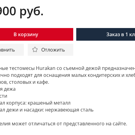
900
руб.
В корзину
Заказ в 1 к
авнить
Отложить
ые тестомесы Hurakan со съемной дежой предназначен
чно подходят для оснащения малых кондитерских и хл
ов, столовых и кафе.
я дежа
ости
ал корпуса: крашеный металл
ал дежи и насадки: нержавеющая сталь
елия может отличаться от представленного на сайте.