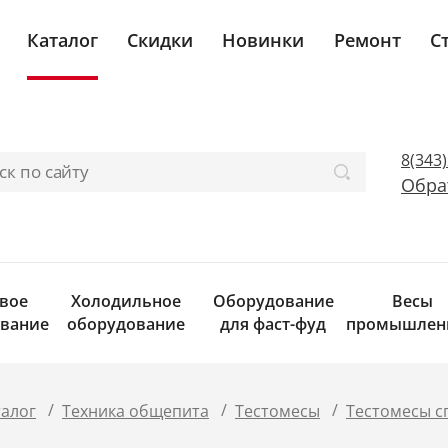
Каталог
Скидки
Новинки
Ремонт
С
8(343
Обра
вое
Холодильное
Оборудование
Весы
вание
оборудование
для фаст-фуд
промышлен
/
/
/
талог
Техника общепита
Тестомесы
Тестомесы с