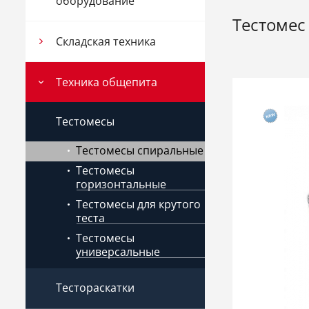
оборудование
Тестомес
Складская техника
Техника общепита
Тестомесы
Тестомесы спиральные
Тестомесы
горизонтальные
Тестомесы для крутого
теста
Тестомесы
универсальные
Тестораскатки