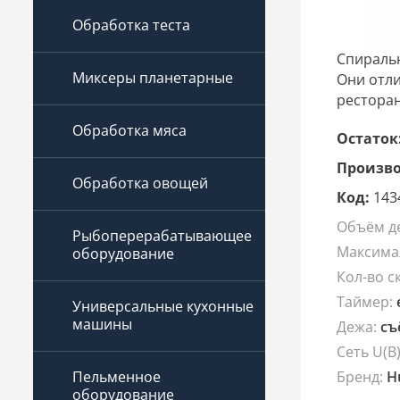
Обработка теста
Спиральн
Миксеры планетарные
Они отли
ресторан
Обработка мяса
Остаток
Произво
Обработка овощей
Код:
143
Объём д
Рыбоперерабатывающее
Максимал
оборудование
Кол-во с
Таймер:
Универсальные кухонные
машины
Дежа:
съ
Сеть U(В
Бренд:
H
Пельменное
оборудование