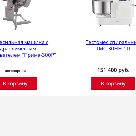
есильная машина с
Тестомес спиральн
идравлическим
ТМС-30НН-1Ц
вателем "Прима-300P"
151 400
руб.
договорная
В корзину
В корзину