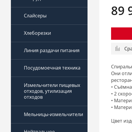
89 
Слайсеры
Хлеборезки
Ср
Линия раздачи питания
Спиральн
Посудомоечная техника
Они отли
ресторан
Измельчители пищевых
• Съёмна
отходов, утилизация
• 2 скор
отходов
• Матери
• Матери
Мельницы-измельчители
Цвет изд
Нейтральное