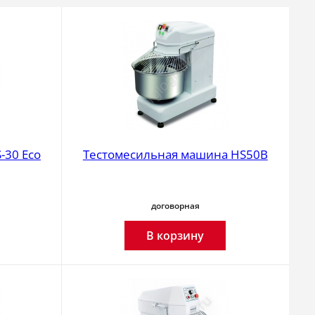
-30 Eco
Тестомесильная машина HS50B
договорная
В корзину