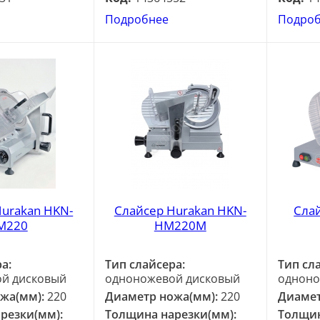
Подробнее
Подро
Hurakan HKN-
Слайсер Hurakan HKN-
Слай
M220
HM220M
а:
Тип слайсера:
Тип сл
й дисковый
одноножевой дисковый
одноно
жа(мм):
220
Диаметр ножа(мм):
220
Диамет
резки(мм):
Толщина нарезки(мм):
Толщин