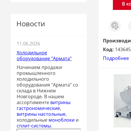
В к
Новости
Заказ
С
в 1
клик
Производи
11.06.2026
Код:
143645
Холодильное
Подробнее
оборудование "Армата"
Начинаем продажи
промышленного
холодильного
оборудования "Армата" со
склада в Нижнем
Новгороде. В нашем
ассортименте
витрины
гастрономические
,
витрины настольные
,
холодильные
моноблоки
и
сплит-системы
.