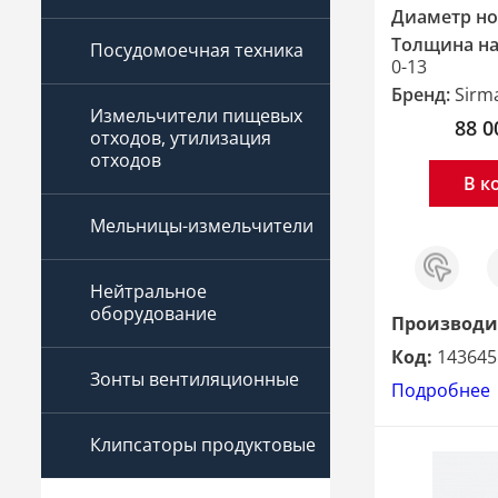
Диаметр но
Толщина на
Посудомоечная техника
0-13
Бренд:
Sirm
Измельчители пищевых
88 0
отходов, утилизация
отходов
В к
Мельницы-измельчители
Заказ
С
в 1
клик
Нейтральное
оборудование
Производи
Код:
143645
Зонты вентиляционные
Подробнее
Клипсаторы продуктовые