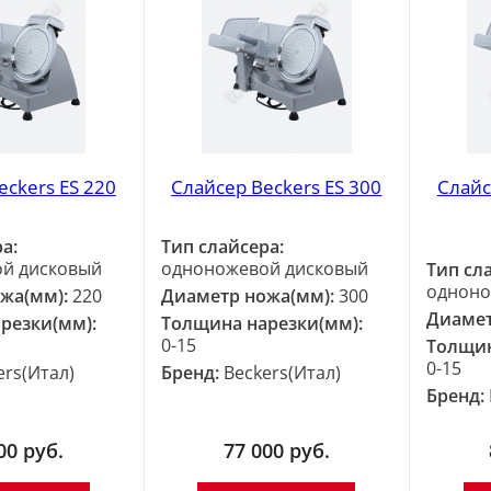
eckers ES 220
Слайсер Beckers ES 300
Слайс
а:
Тип слайсера:
й дисковый
одноножевой дисковый
Тип сл
одноно
жа(мм):
220
Диаметр ножа(мм):
300
Диамет
резки(мм):
Толщина нарезки(мм):
0-15
Толщин
0-15
ers(Итал)
Бренд:
Beckers(Итал)
Бренд:
00
руб.
77 000
руб.