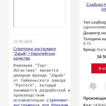
Слайсер 
H
Тип слайсер
одноножево
Диаметр но
Толщина на
21.05.2026
0-15
Стреппинг инструмент
Бренд:
Hura
"Zapak" = Европейское
34 5
качество
Компания "Торг-
В к
Логистика" является
дилером бренда "Zapak"
от Тайваньского завода
Заказ
С
"Pantech", который
в 1
занимается разработкой и
клик
производством
Производи
исключительно
стреппинг-
Код:
143645
инструмента под брендом