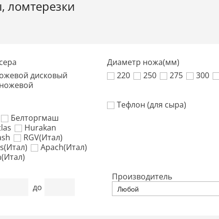
, ломтерезки
сера
Диаметр ножа(мм)
ожевой дисковый
220
250
275
300
ножевой
Тефлон (для сыра)
Белторгмаш
las
Hurakan
ash
RGV(Итал)
s(Итал)
Apach(Итал)
(Итал)
Производитель
до
Любой