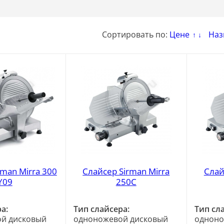
Сортировать по:
Цене
Наз
↑
↓
rman Mirra 300
Слайсер Sirman Mirra
Слай
Y09
250C
а:
Тип слайсера:
Тип сл
й дисковый
одноножевой дисковый
одноно