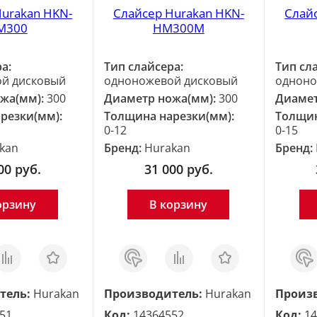
Hurakan HKN-
Слайсер Hurakan HKN-
Слай
M300
HM300M
а:
Тип слайсера:
Тип сл
й дисковый
одноножевой дисковый
одноно
жа(мм):
300
Диаметр ножа(мм):
300
Диамет
резки(мм):
Толщина нарезки(мм):
Толщин
0-12
0-15
kan
Бренд:
Hurakan
Бренд:
00
руб.
31 000
руб.
орзину
В корзину
равнить
Отложить
Заказ
Сравнить
Отложить
Зака
в 1
в 1
клик
клик
тель:
Hurakan
Производитель:
Hurakan
Произ
51
Код:
14364552
Код:
14