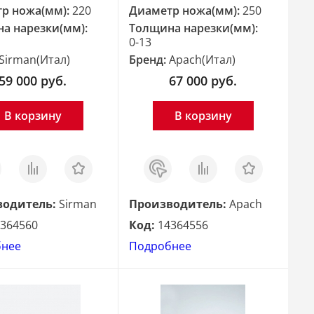
р ножа(мм):
220
Диаметр ножа(мм):
250
а нарезки(мм):
Толщина нарезки(мм):
0-13
Sirman(Итал)
Бренд:
Apach(Итал)
59 000
руб.
67 000
руб.
В корзину
В корзину
з
Сравнить
Отложить
Заказ
Сравнить
Отложить
в 1
клик
водитель:
Sirman
Производитель:
Apach
364560
Код:
14364556
бнее
Подробнее