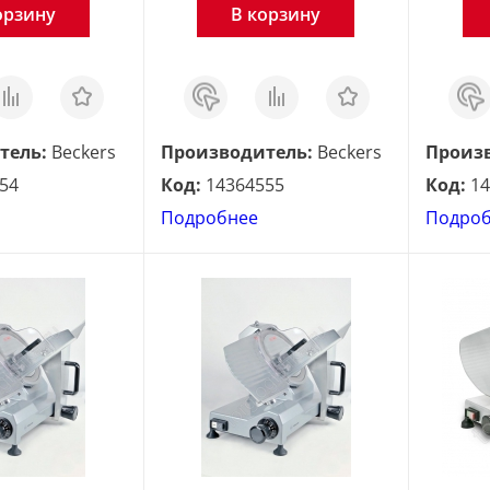
орзину
В корзину
равнить
Отложить
Заказ
Сравнить
Отложить
Зака
в 1
в 1
клик
клик
тель:
Beckers
Производитель:
Beckers
Произ
54
Код:
14364555
Код:
14
Подробнее
Подро