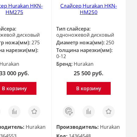
сер Hurakan HKN-
Слайсер Hurakan HKN-
HM275
HM250
айсера:
Тип слайсера:
жевой дисковый
одноножевой дисковый
р ножа(мм):
275
Диаметр ножа(мм):
250
а нарезки(мм):
Толщина нарезки(мм):
0-12
Hurakan
Бренд:
Hurakan
33 000
руб.
25 500
руб.
В корзину
В корзину
з
Сравнить
Отложить
Заказ
Сравнить
Отложить
в 1
клик
водитель:
Hurakan
Производитель:
Hurakan
364553
Код:
14364548