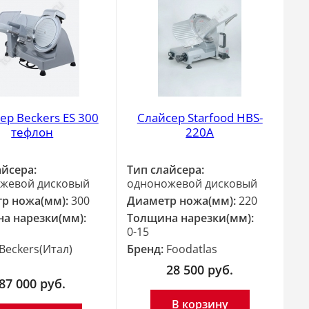
ер Beckers ES 300
Слайсер Starfood HBS-
тефлон
220A
айсера:
Тип слайсера:
жевой дисковый
одноножевой дисковый
р ножа(мм):
300
Диаметр ножа(мм):
220
а нарезки(мм):
Толщина нарезки(мм):
0-15
Beckers(Итал)
Бренд:
Foodatlas
28 500
руб.
87 000
руб.
В корзину