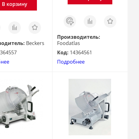
В корзину
Заказ
Сравнить
Отложить
в 1
з
Сравнить
Отложить
клик
Производитель:
водитель:
Beckers
Foodatlas
364557
Код:
14364561
бнее
Подробнее