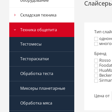
оборудование
Слайсеры
Складская техника
Техника общепита
Тип слай
однон
много
Тестомесы
Бренд
Тестораскатки
Rosso
Foodat
HuaM
Обработка теста
Becker
Sirman
Миксеры планетарные
Цена
от
Обработка мяса