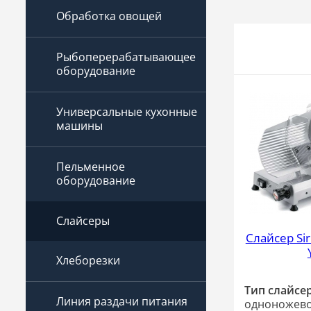
Обработка овощей
Рыбоперерабатывающее
оборудование
Универсальные кухонные
машины
Пельменное
оборудование
Слайсеры
Слайсер Si
Хлеборезки
Тип слайсер
Линия раздачи питания
одноножево