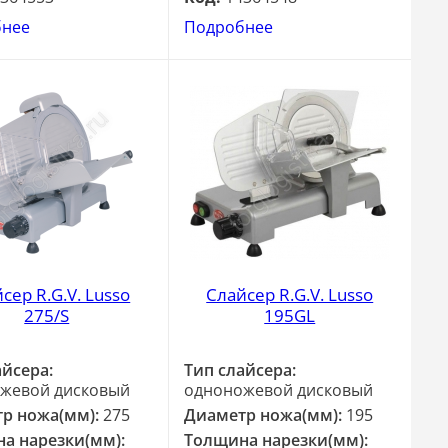
бнее
Подробнее
сер R.G.V. Lusso
Слайсер R.G.V. Lusso
275/S
195GL
айсера:
Тип слайсера:
жевой дисковый
одноножевой дисковый
р ножа(мм):
275
Диаметр ножа(мм):
195
а нарезки(мм):
Толщина нарезки(мм):