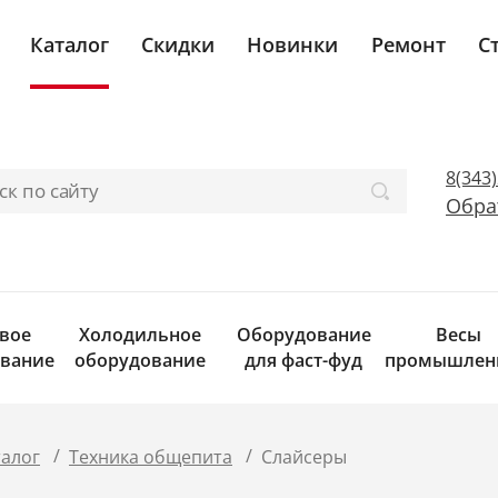
Каталог
Скидки
Новинки
Ремонт
С
8(343
Обра
вое
Холодильное
Оборудование
Весы
вание
оборудование
для фаст-фуд
промышлен
/
/
талог
Техника общепита
Слайсеры