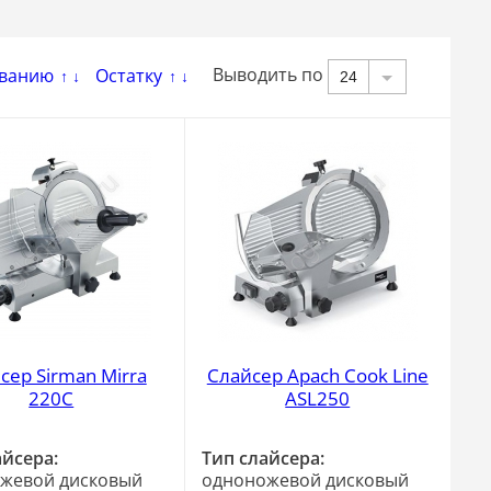
Выводить по
ванию
Остатку
24
↑
↓
↑
↓
сер Sirman Mirra
Слайсер Apach Cook Line
220C
ASL250
айсера:
Тип слайсера:
жевой дисковый
одноножевой дисковый