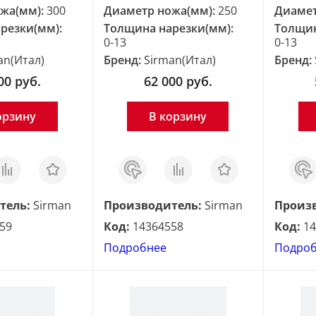
жа(мм):
300
Диаметр ножа(мм):
250
Диамет
резки(мм):
Толщина нарезки(мм):
Толщин
0-13
0-13
an(Итал)
Бренд:
Sirman(Итал)
Бренд:
00
руб.
62 000
руб.
орзину
В корзину
равнить
Отложить
Заказ
Сравнить
Отложить
Зака
в 1
в 1
клик
клик
тель:
Sirman
Производитель:
Sirman
Произ
59
Код:
14364558
Код:
14
Подробнее
Подро