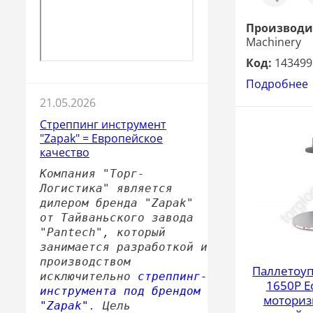
клик
Производи
Machinery
Код:
143499
Подробнее
21.05.2026
Стреппинг инструмент
"Zapak" = Европейское
качество
Компания "Торг-
Логистика" является
дилером бренда "Zapak"
от Тайваньского завода
"Pantech", который
занимается разработкой и
производством
Паллетоу
исключительно
стреппинг-
1650P E
инструмента под брендом
моториз
"Zapak"
. Цель