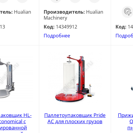
клик
Зака
тель:
Hualian
Производитель:
Hualian
в 1
Machinery
клик
13
Код:
14349912
Код:
14
Подробнее
Подро
паковщик HL-
Паллетоупаковщик Pride
Прижи
conomical с
AC для плоских грузов
O
ированной
п