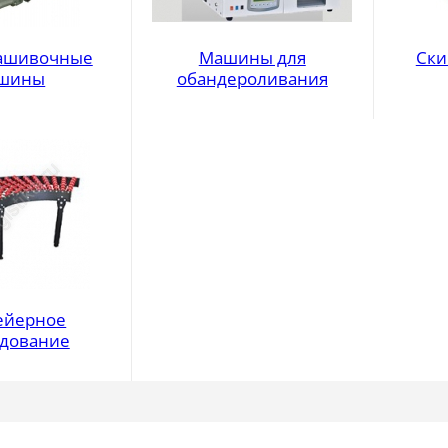
ашивочные
Машины для
Ски
шины
обандероливания
ейерное
дование