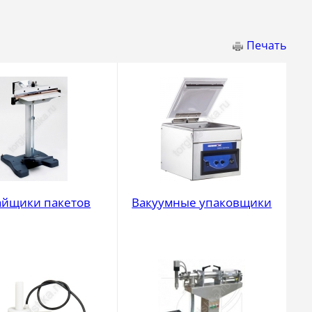
Печать
айщики пакетов
Вакуумные упаковщики