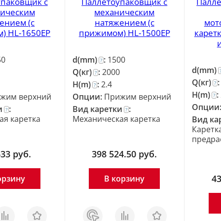
упаковщик с
Паллетоупаковщик с
Палле
ическим
механическим
ением (с
натяжением (с
мот
) HL-1650ЕP
прижимом) HL-1500ЕP
карет
50
d(mm)
:
1500
?
d(mm)
Q(кг)
:
2000
?
Q(кг)
H(m)
:
2.4
?
?
H(m)
:
жим верхний
Опции:
Прижим верхний
?
Опции
и
:
Вид каретки
:
?
?
ая каретка
Механическая каретка
Вид ка
Каретка
предра
633
руб.
398 524.50
руб.
43
орзину
В корзину
равнить
Отложить
Заказ
Сравнить
Отложить
в 1