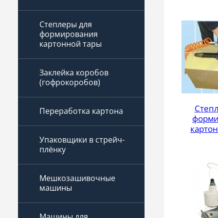
Степлеры для
формирования
картонной тары
Заклейка коробов
(гофрокоробов)
Степ
Переработка картона
форми
карто
Упаковщики в стрейч-
плёнку
Мешкозашивочные
машины
Машины для