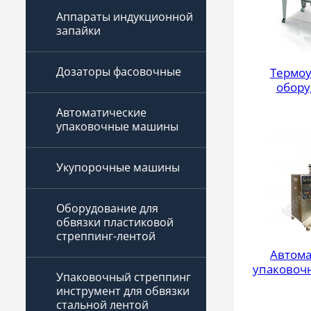
Аппараты индукционной
запайки
Дозаторы фасовочные
Термоу
обору
Автоматические
упаковочные машины
Укупорочные машины
Оборудование для
обвязки пластиковой
стреппинг-лентой
Автома
упаковоч
Упаковочный стреппинг
инструмент для обвязки
стальной лентой