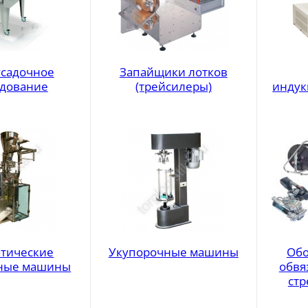
садочное
Запайщики лотков
дование
(трейсилеры)
индук
тические
Укупорочные машины
Обо
ные машины
обвя
стр