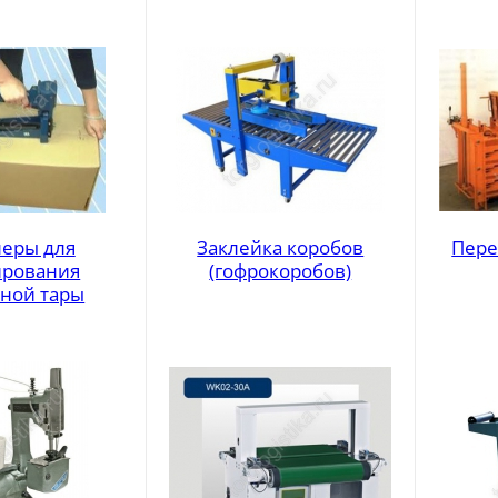
леры для
Заклейка коробов
Пере
рования
(гофрокоробов)
нной тары