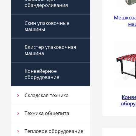
обандероливания
Мешкоз
Скин упаковочные
ма
машины
Блистер упаковочная
машина
Конвейерное
оборудование
Складская техника
Конв
обору
Техника общепита
Тепловое оборудование