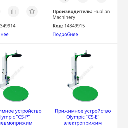
клик
з
Сравнить
Отложить
Производитель:
Hualian
Machinery
349914
Код:
14349915
бнее
Подробнее
мное устройство
Прижимное устройство
lympic "CS-P"
Olympic "CS-Е"
невмоприжим
электроприжим