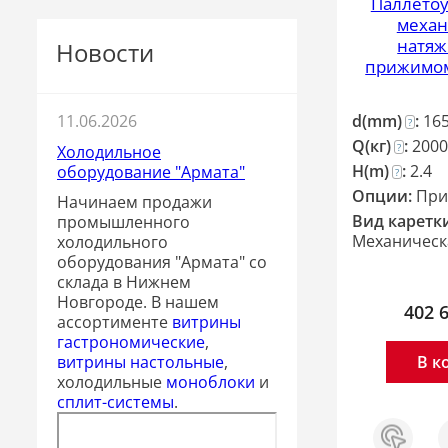
Паллето
механ
натяж
Новости
прижимом
d(mm)
:
16
11.06.2026
?
Q(кг)
:
2000
?
Холодильное
H(m)
:
2.4
оборудование "Армата"
?
Опции:
При
Начинаем продажи
Вид каретк
промышленного
Механическ
холодильного
оборудования "Армата" со
склада в Нижнем
Новгороде. В нашем
402 
ассортименте
витрины
гастрономические
,
В к
витрины настольные
,
холодильные
моноблоки
и
сплит-системы
.
Заказ
С
в 1