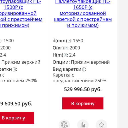
тоупаковщик HL-
Паллетоупаковщик HL-
1500P (с
1650P (с
оризированной
моторизированной
кой с престрейчем
кареткой с престрейчем
и прижимом)
и прижимом)
:
1500
d(mm)
:
1650
?
?
:
2000
Q(кг)
:
2000
?
2.4
H(m)
:
2.4
?
:
Прижим верхний
Опции:
Прижим верхний
ретки
:
Вид каретки
:
?
?
 c
Каретка c
стяжением 250%
предрастяжением 250%
529 996.50
руб.
9 609.50
руб.
В корзину
В корзину
Заказ
Сравнить
Отложить
в 1