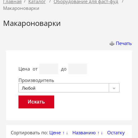
/
/
/
Главная
Каталог
Оборудование для фаст-фуд
Макароноварки
Макароноварки
Печать
Цена
от
до
Производитель
Любой
Сортировать по:
Цене
Названию
Остатку
↑
↓
↑
↓