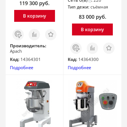
Сеть U(в)
:
220
?
119 300
руб.
Тип дежи:
съёмная
В корзину
83 000
руб.
В корзину
Заказ
Сравнить
Отложить
в 1
клик
Заказ
Сравнить
Отложить
Производитель:
в 1
Apach
клик
Код:
14364301
Код:
14364300
Подробнее
Подробнее