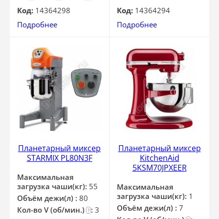
Код:
14364298
Код:
14364294
Подробнее
Подробнее
Планетарный миксер
Планетарный миксер
STARMIX PL80N3F
KitchenAid
5KSM70JPXEER
Максимальная
загрузка чаши(кг):
55
Максимальная
загрузка чаши(кг):
1
Объём дежи(л) :
80
Объём дежи(л) :
7
Кол-во V (об/мин.)
:
3
?