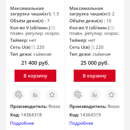
Максимальная
Максимальная
загрузка чаши(кг):
1.5
загрузка чаши(кг):
2
Объём дежи(л) :
7
Объём дежи(л) :
10
Кол-во V (об/мин.)
:
Кол-во V (об/мин.)
:
?
?
плавн. регулир. скорос.
плавн. регулир. скорос.
Таймер:
нет
Таймер:
нет
Сеть U(в)
:
220
Сеть U(в)
:
220
?
?
Тип дежи:
съёмная
Тип дежи:
съёмная
21 400
руб.
25 000
руб.
В корзину
В корзину
Заказ
Сравнить
Отложить
Заказ
Сравнить
Отложить
в 1
в 1
клик
клик
Производитель:
Rosso
Производитель:
Rosso
Код:
14364318
Код:
14364319
Подробнее
Подробнее