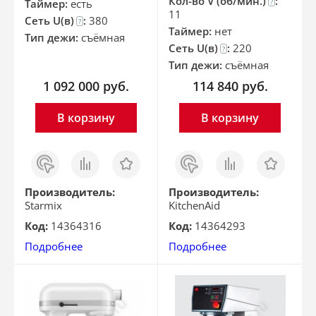
Кол-во V (об/мин.)
:
Таймер:
есть
?
11
Сеть U(в)
:
380
?
Таймер:
нет
Тип дежи:
съёмная
Сеть U(в)
:
220
?
Тип дежи:
съёмная
1 092 000
руб.
114 840
руб.
В корзину
В корзину
Заказ
Сравнить
Отложить
Заказ
Сравнить
Отложить
в 1
в 1
клик
клик
Производитель:
Производитель:
Starmix
KitchenAid
Код:
14364316
Код:
14364293
Подробнее
Подробнее