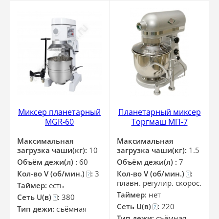
Миксер планетарный
Планетарный миксер
MGR-60
Торгмаш МП-7
Максимальная
Максимальная
загрузка чаши(кг):
10
загрузка чаши(кг):
1.5
Объём дежи(л) :
60
Объём дежи(л) :
7
Кол-во V (об/мин.)
:
3
Кол-во V (об/мин.)
:
?
?
плавн. регулир. скорос.
Таймер:
есть
Таймер:
нет
Сеть U(в)
:
380
?
Сеть U(в)
:
220
?
Тип дежи:
съёмная
Тип дежи:
съёмная