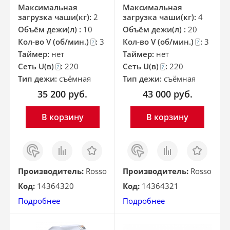
Максимальная
Максимальная
загрузка чаши(кг):
2
загрузка чаши(кг):
4
Объём дежи(л) :
10
Объём дежи(л) :
20
Кол-во V (об/мин.)
:
3
Кол-во V (об/мин.)
:
3
?
?
Таймер:
нет
Таймер:
нет
Сеть U(в)
:
220
Сеть U(в)
:
220
?
?
Тип дежи:
съёмная
Тип дежи:
съёмная
35 200
руб.
43 000
руб.
В корзину
В корзину
Заказ
Сравнить
Отложить
Заказ
Сравнить
Отложить
в 1
в 1
клик
клик
Производитель:
Rosso
Производитель:
Rosso
Код:
14364320
Код:
14364321
Подробнее
Подробнее