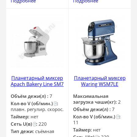
Подробнее
Подробнее
Планетарный миксер
Планетарный миксер
Apach Bakery Line SM7
Waring WSM7LE
Объём дежи(л) :
7
Максимальная
загрузка чаши(кг):
2
Кол-во V (об/мин.)
:
?
плавн. регулир. скорос.
Объём дежи(л) :
7
Таймер:
нет
Кол-во V (об/мин.)
:
?
11
Сеть U(в)
:
220
?
Таймер:
нет
Тип дежи:
съёмная