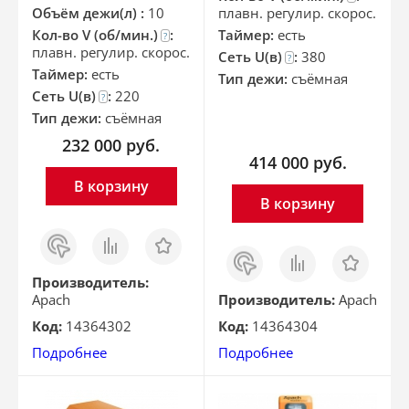
Объём дежи(л) :
10
плавн. регулир. скорос.
Кол-во V (об/мин.)
:
Таймер:
есть
?
плавн. регулир. скорос.
Сеть U(в)
:
380
?
Таймер:
есть
Тип дежи:
съёмная
Сеть U(в)
:
220
?
Тип дежи:
съёмная
232 000
руб.
414 000
руб.
В корзину
В корзину
Заказ
Сравнить
Отложить
в 1
Заказ
Сравнить
Отложить
клик
в 1
клик
Производитель:
Apach
Производитель:
Apach
Код:
14364302
Код:
14364304
Подробнее
Подробнее