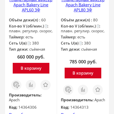
Apach Bakery Line
Apach Bakery Line
APL60 3Ф
APL80 3Ф
Объём дежи(л) :
60
Объём дежи(л) :
80
Кол-во V (об/мин.)
:
Кол-во V (об/мин.)
:
?
?
плавн. регулир. скорос.
плавн. регулир. скорос.
Таймер:
есть
Таймер:
есть
Сеть U(в)
:
380
Сеть U(в)
:
380
?
?
Тип дежи:
съёмная
Тип дежи:
съёмная
660 000
руб.
785 000
руб.
В корзину
В корзину
Заказ
Сравнить
Отложить
в 1
Заказ
Сравнить
Отложить
клик
в 1
клик
Производитель:
Apach
Производитель:
Apach
Код:
14364306
Код:
14364313