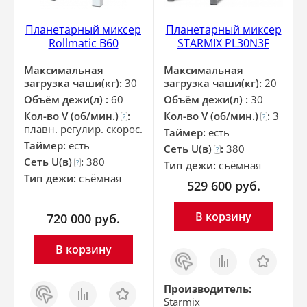
Планетарный миксер
Планетарный миксер
Rollmatic B60
STARMIX PL30N3F
Максимальная
Максимальная
загрузка чаши(кг):
30
загрузка чаши(кг):
20
Объём дежи(л) :
60
Объём дежи(л) :
30
Кол-во V (об/мин.)
:
Кол-во V (об/мин.)
:
3
?
?
плавн. регулир. скорос.
Таймер:
есть
Таймер:
есть
Сеть U(в)
:
380
?
Сеть U(в)
:
380
?
Тип дежи:
съёмная
Тип дежи:
съёмная
529 600
руб.
В корзину
720 000
руб.
В корзину
Заказ
Сравнить
Отложить
в 1
клик
Заказ
Сравнить
Отложить
Производитель:
в 1
Starmix
клик