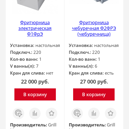
Фритюрница
Фритюрница
электрическая
чебуречная Ф2ФРЭ
Ф1ФрЭ
(чебуречница)
Установка:
настольная
Установка:
настольная
Подключ.:
220
Подключ.:
220
Кол-во ванн:
1
Кол-во ванн:
1
V ванны(л):
7
V ванны(л):
6
Кран для слива:
нет
Кран для слива:
есть
22 000
руб.
27 000
руб.
В корзину
В корзину
Заказ
Сравнить
Отложить
Заказ
Сравнить
Отложить
в 1
в 1
клик
клик
Производитель:
Grill
Производитель:
Grill