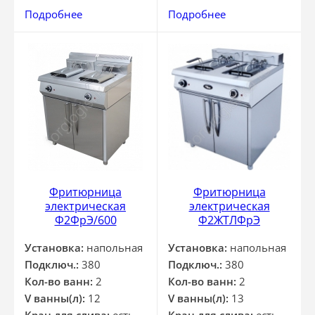
Подробнее
Подробнее
Фритюрница
Фритюрница
электрическая
электрическая
Ф2ФрЭ/600
Ф2ЖТЛФрЭ
Установка:
напольная
Установка:
напольная
Подключ.:
380
Подключ.:
380
Кол-во ванн:
2
Кол-во ванн:
2
V ванны(л):
12
V ванны(л):
13