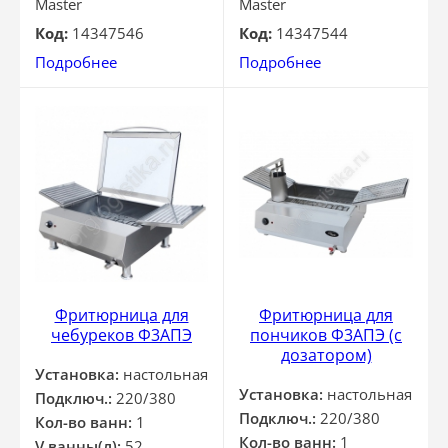
Master
Master
Код:
14347546
Код:
14347544
Подробнее
Подробнее
Фритюрница для
Фритюрница для
чебуреков Ф3АПЭ
пончиков Ф3АПЭ (с
дозатором)
Установка:
настольная
Установка:
настольная
Подключ.:
220/380
Подключ.:
220/380
Кол-во ванн:
1
Кол-во ванн:
1
V ванны(л):
52