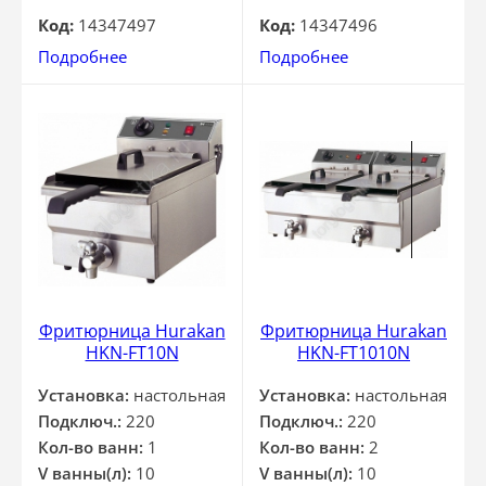
Код:
14347497
Код:
14347496
Подробнее
Подробнее
Фритюрница Hurakan
Фритюрница Hurakan
HKN-FT10N
HKN-FT1010N
Установка:
настольная
Установка:
настольная
Подключ.:
220
Подключ.:
220
Кол-во ванн:
1
Кол-во ванн:
2
V ванны(л):
10
V ванны(л):
10