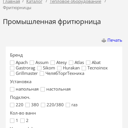
/
/
/
Главная
Каталог
Тепловое оборудование
Фритюрницы
Промышленная фритюрница
Печать
Бренд
Apach
Assum
Atesy
Atlas
Abat
Gastrorag
Sikom
Hurakan
Tecnoinox
Grillmaster
ЧелябТоргТехника
Установка
напольная
настольная
Подключ.
220
380
220/380
газ
Кол-во ванн
1
2