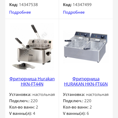
Код:
14347538
Код:
14347499
Подробнее
Подробнее
Фритюрница Hurakan
Фритюрница
HKN-FT44N
HURAKAN HKN-FT66N
Установка:
настольная
Установка:
настольная
Подключ.:
220
Подключ.:
220
Кол-во ванн:
2
Кол-во ванн:
2
V ванны(л):
4
V ванны(л):
6