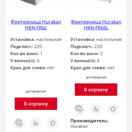
Фритюрница Hurakan
Фритюрница Hurakan
HKN-FR6L
HKN-FR66L
Установка:
настольная
Установка:
настольная
Подключ.:
220
Подключ.:
220
Кол-во ванн:
1
Кол-во ванн:
2
V ванны(л):
6
V ванны(л):
6
Кран для слива:
нет
Кран для слива:
нет
договорная
В корзину
договорная
В корзину
Заказ
Сравнить
Отложить
в 1
клик
Заказ
Сравнить
Отложить
Производитель:
в 1
Hurakan
клик