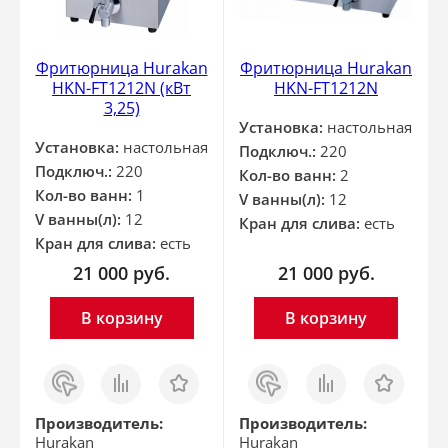
Фритюрница Hurakan
Фритюрница Hurakan
HKN-FT1212N (кВт
HKN-FT1212N
3,25)
Установка:
настольная
Установка:
настольная
Подключ.:
220
Подключ.:
220
Кол-во ванн:
2
Кол-во ванн:
1
V ванны(л):
12
V ванны(л):
12
Кран для слива:
есть
Кран для слива:
есть
21 000
руб.
21 000
руб.
В корзину
В корзину
Заказ
Сравнить
Отложить
Заказ
Сравнить
Отложить
в 1
в 1
клик
клик
Производитель:
Производитель:
Hurakan
Hurakan