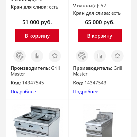
V ванны(л):
52
Кран для слива:
есть
Кран для слива:
есть
51 000
руб.
65 000
руб.
В корзину
В корзину
Заказ
Сравнить
Отложить
Заказ
Сравнить
Отложить
в 1
в 1
клик
клик
Производитель:
Grill
Производитель:
Grill
Master
Master
Код:
14347545
Код:
14347543
Подробнее
Подробнее