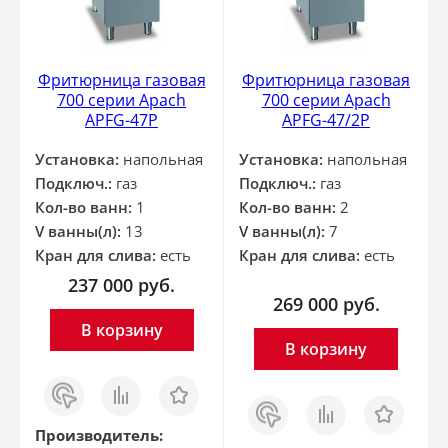
Фритюрница газовая
Фритюрница газовая
700 серии Apach
700 серии Apach
APFG-47P
APFG-47/2P
Установка:
напольная
Установка:
напольная
Подключ.:
газ
Подключ.:
газ
Кол-во ванн:
1
Кол-во ванн:
2
V ванны(л):
13
V ванны(л):
7
Кран для слива:
есть
Кран для слива:
есть
237 000
руб.
269 000
руб.
В корзину
В корзину
Заказ
Сравнить
Отложить
в 1
Заказ
Сравнить
Отложить
клик
в 1
клик
Производитель: