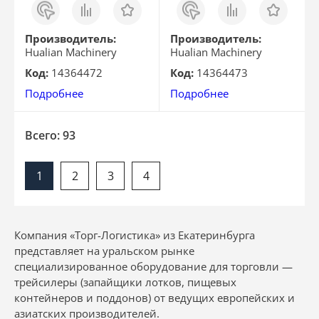
Заказ
Сравнить
Отложить
Заказ
Сравнить
Отложить
в 1
в 1
клик
клик
Производитель:
Производитель:
Hualian Machinery
Hualian Machinery
Код:
14364472
Код:
14364473
Подробнее
Подробнее
Всего: 93
1
2
3
4
Компания «Торг-Логистика» из Екатеринбурга
представляет на уральском рынке
специализированное оборудование для торговли —
трейсилеры (запайщики лотков, пищевых
контейнеров и поддонов) от ведущих европейских и
азиатских производителей.