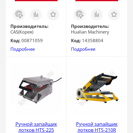
Заказ
Сравнить
Отложить
Заказ
Сравнить
Отложить
в 1
в 1
клик
клик
Производитель:
Производитель:
CAS(Корея)
Hualian Machinery
Код:
00871059
Код:
14358804
Подробнее
Подробнее
Ручной запайщик
Ручной запайщик
лотков HTS-225
лотков HTS-210R