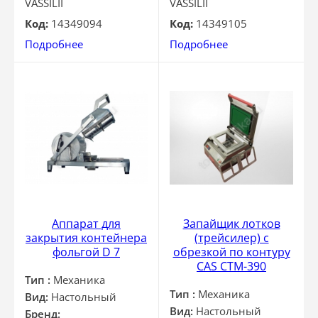
VASSILII
VASSILII
Код:
14349094
Код:
14349105
Подробнее
Подробнее
Аппарат для
Запайщик лотков
закрытия контейнера
(трейсилер) c
фольгой D 7
обрезкой по контуру
CAS CTM-390
Тип :
Механика
Тип :
Механика
Вид:
Настольный
Вид:
Настольный
Бренд: