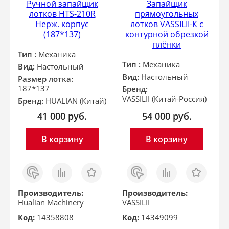
Ручной запайщик
Запайщик
лотков HTS-210R
прямоугольных
Нерж. корпус
лотков VASSILII-К с
(187*137)
контурной обрезкой
плёнки
Тип :
Механика
Тип :
Механика
Вид:
Настольный
Вид:
Настольный
Размер лотка:
187*137
Бренд:
VASSILII (Китай-Россия)
Бренд:
HUALIAN (Китай)
41 000
руб.
54 000
руб.
В корзину
В корзину
Заказ
Сравнить
Отложить
Заказ
Сравнить
Отложить
в 1
в 1
клик
клик
Производитель:
Производитель:
Hualian Machinery
VASSILII
Код:
14358808
Код:
14349099