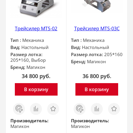
Трейсилер MTS-02
Трейсилер MTS-03C
Тип :
Механика
Тип :
Механика
Вид:
Настольный
Вид:
Настольный
Размер лотка:
Размер лотка:
205*160
205*160, Выбор
Бренд:
Магикон
Бренд:
Магикон
34 800
руб.
36 800
руб.
В корзину
В корзину
Заказ
Сравнить
Отложить
Заказ
Сравнить
Отложить
в 1
в 1
клик
клик
Производитель:
Производитель:
Магикон
Магикон