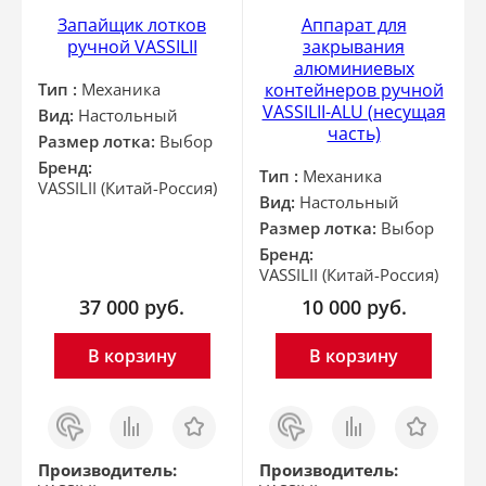
Запайщик лотков
Аппарат для
ручной VASSILII
закрывания
алюминиевых
Тип :
Механика
контейнеров ручной
VASSILII-ALU (несущая
Вид:
Настольный
часть)
Размер лотка:
Выбор
Бренд:
Тип :
Механика
VASSILII (Китай-Россия)
Вид:
Настольный
Размер лотка:
Выбор
Бренд:
VASSILII (Китай-Россия)
37 000
руб.
10 000
руб.
В корзину
В корзину
Заказ
Сравнить
Отложить
Заказ
Сравнить
Отложить
в 1
в 1
клик
клик
Производитель:
Производитель: