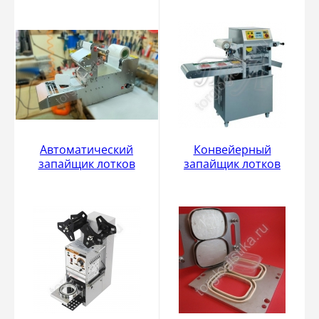
Автоматический
Конвейерный
запайщик лотков
запайщик лотков