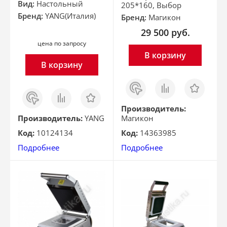
Вид:
Настольный
205*160, Выбор
Бренд:
YANG(Италия)
Бренд:
Магикон
29 500
руб.
цена по запросу
В корзину
В корзину
Заказ
Сравнить
Отложить
в 1
Заказ
Сравнить
Отложить
клик
в 1
клик
Производитель:
Производитель:
YANG
Магикон
Код:
10124134
Код:
14363985
Подробнее
Подробнее