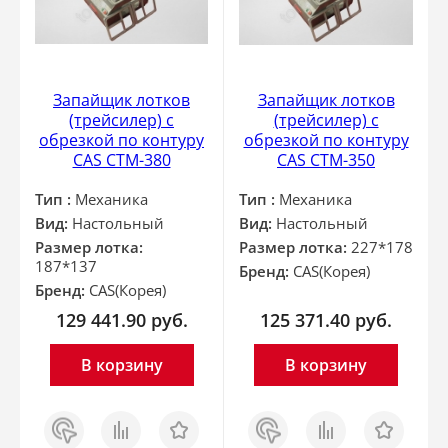
Запайщик лотков
Запайщик лотков
(трейсилер) c
(трейсилер) c
обрезкой по контуру
обрезкой по контуру
CAS CTM-380
CAS CTM-350
Тип :
Механика
Тип :
Механика
Вид:
Настольный
Вид:
Настольный
Размер лотка:
Размер лотка:
227*178
187*137
Бренд:
CAS(Корея)
Бренд:
CAS(Корея)
129 441.90
руб.
125 371.40
руб.
В корзину
В корзину
Заказ
Сравнить
Отложить
Заказ
Сравнить
Отложить
в 1
в 1