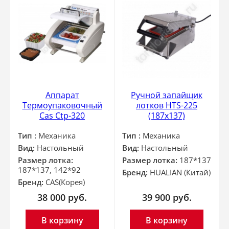
Аппарат
Ручной запайщик
Термоупаковочный
лотков HTS-225
Cas Ctp-320
(187х137)
Тип :
Механика
Тип :
Механика
Вид:
Настольный
Вид:
Настольный
Размер лотка:
Размер лотка:
187*137
187*137, 142*92
Бренд:
HUALIAN (Китай)
Бренд:
CAS(Корея)
38 000
руб.
39 900
руб.
В корзину
В корзину