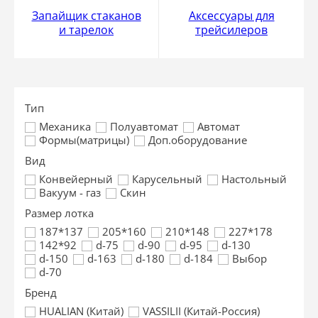
Запайщик стаканов
Аксессуары для
и тарелок
трейсилеров
Тип
Механика
Полуавтомат
Автомат
Формы(матрицы)
Доп.оборудование
Вид
Конвейерный
Карусельный
Настольный
Вакуум - газ
Скин
Размер лотка
187*137
205*160
210*148
227*178
142*92
d-75
d-90
d-95
d-130
d-150
d-163
d-180
d-184
Выбор
d-70
Бренд
HUALIAN (Китай)
VASSILII (Китай-Россия)