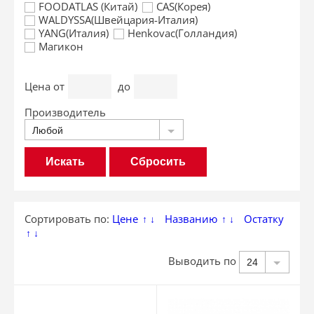
FOODATLAS (Китай)
CAS(Корея)
WALDYSSA(Швейцария-Италия)
YANG(Италия)
Henkovac(Голландия)
Магикон
Цена
от
до
Производитель
Любой
Сбросить
Сортировать по:
Цене
Названию
Остатку
↑
↓
↑
↓
↑
↓
Выводить по
24