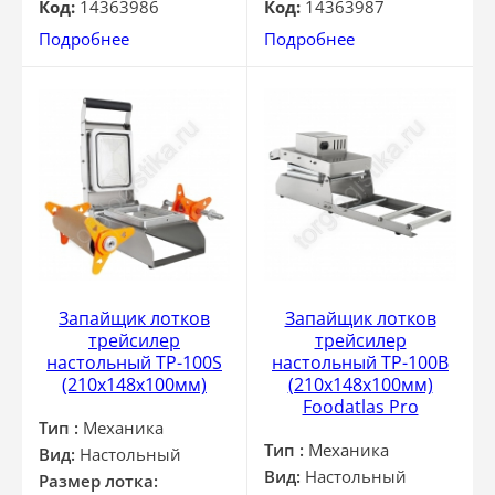
Код:
14363986
Код:
14363987
Подробнее
Подробнее
Запайщик лотков
Запайщик лотков
трейсилер
трейсилер
настольный TP-100S
настольный TP-100B
(210х148х100мм)
(210х148х100мм)
Foodatlas Pro
Тип :
Механика
Тип :
Механика
Вид:
Настольный
Вид:
Настольный
Размер лотка: