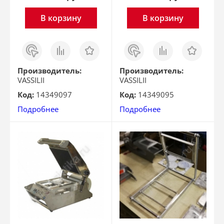
В корзину
В корзину
Заказ
Сравнить
Отложить
Заказ
Сравнить
Отложить
в 1
в 1
клик
клик
Производитель:
Производитель:
VASSILII
VASSILII
Код:
14349097
Код:
14349095
Подробнее
Подробнее