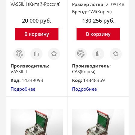
VASSILII (Китай-Россия)
Размер лотка:
210*148
Бренд:
CAS(Корея)
20 000
руб.
130 256
руб.
В корзину
В корзину
Заказ
Сравнить
Отложить
Заказ
Сравнить
Отложить
в 1
в 1
клик
клик
Производитель:
Производитель:
VASSILII
CAS(Корея)
Код:
14349093
Код:
14348369
Подробнее
Подробнее