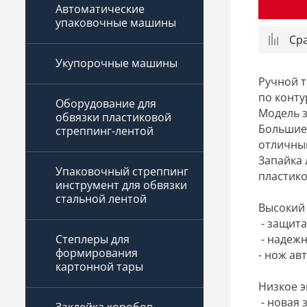
Автоматические
упаковочные машины
Ср
Укупорочные машины
Ручной т
по конту
Оборудование для
Модель з
обвязки пластиковой
Большие 
стреппинг-лентой
отличны
Запайка 
Упаковочный стреппинг
пластик
инструмент для обвязки
стальной лентой
Высокий
- защита
- надеж
Степлеры для
формирования
- нож ав
картонной тары
Низкое 
- новая 