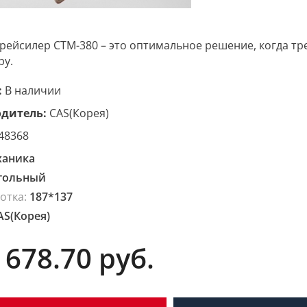
рейсилер CTM-380 – это оптимальное решение, когда тр
ру.
:
В наличии
дитель:
CAS(Корея)
48368
ханика
тольный
отка:
187*137
AS(Корея)
 678.70
руб.