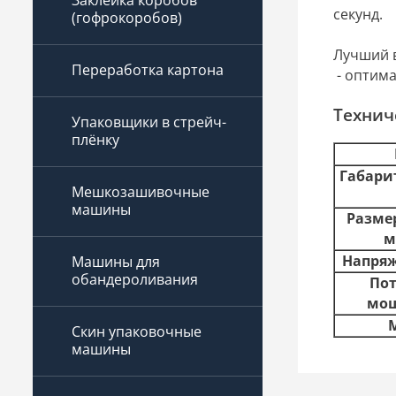
Заклейка коробов
секунд.
(гофрокоробов)
Лучший 
Переработка картона
- оптима
Технич
Упаковщики в стрейч-
плёнку
Габари
Мешкозашивочные
машины
Разме
м
Напряж
Машины для
обандероливания
Пот
мощ
М
Скин упаковочные
машины