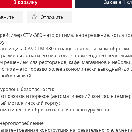
В корзину
Заказ в 1 к
авнить
Отложить
рейсилер CTM-380 – это оптимальное решение, когда тр
ру.
апайщика CAS CTM-380 оснащена механизмом обрезки п
размеры лотка и его массовое производство нескольк
м решением для ресторанов, кафе, магазинов и небол
лотков – это гораздо более экономически выгодный (до 5
овой крышкой.
 уровень безопасности:
 от ожогов и порезов (автоматический контроль темпер
ный металлический корпус
томатической обрезки пленки по контуру лотка
энергопотребление:
запатентованная конструкция нагревательного элемента