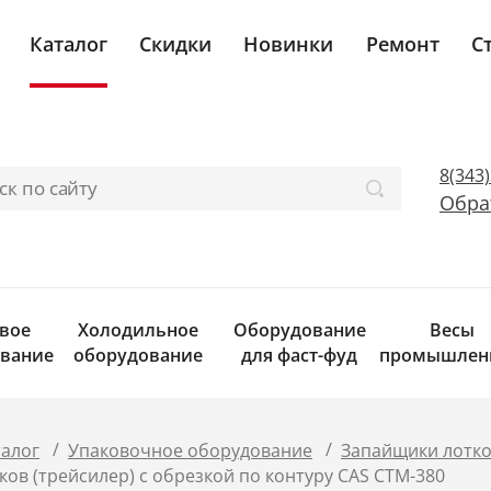
Каталог
Скидки
Новинки
Ремонт
С
8(343
Обра
вое
Холодильное
Оборудование
Весы
вание
оборудование
для фаст-фуд
промышлен
/
/
талог
Упаковочное оборудование
Запайщики лотко
ов (трейсилер) c обрезкой по контуру CAS CTM-380