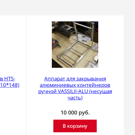
в HTS-
Аппарат для закрывания
10*148)
алюминиевых контейнеров
ручной VASSILII-ALU (несущая
часть)
10 000
руб.
В корзину