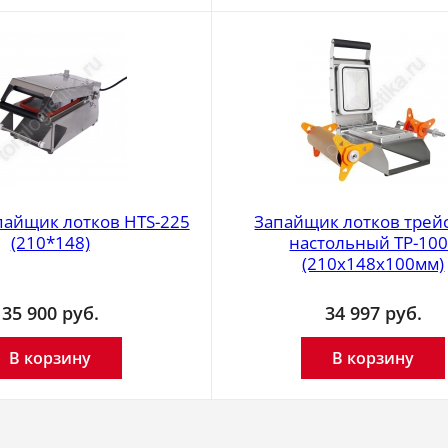
пайщик лотков HTS-225
Запайщик лотков трей
(210*148)
настольный TP-10
(210х148х100мм)
35 900
руб.
34 997
руб.
В корзину
В корзину