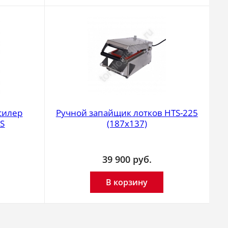
силер
Ручной запайщик лотков HTS-225
0S
(187х137)
39 900
руб.
В корзину