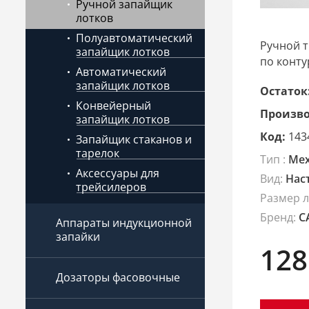
Ручной запайщик
лотков
Полуавтоматический
Ручной т
запайщик лотков
по конту
Автоматический
запайщик лотков
Остаток
Конвейерный
Произво
запайщик лотков
Код:
143
Запайщик стаканов и
тарелок
Тип :
Ме
Аксессуары для
Вид:
Нас
трейсилеров
Размер л
Бренд:
C
Аппараты индукционной
запайки
128
Дозаторы фасовочные