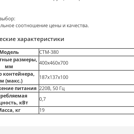
выбор:
льное соотношение цены и качества.
еские характеристики
Модель
CTM-380
тные размеры,
400x460x700
мм
р контейнера,
187x137x100
м (макс.)
ение питания
220В, 50 Гц
ребляемая
0,7
ность, кВт
асса, кг
19