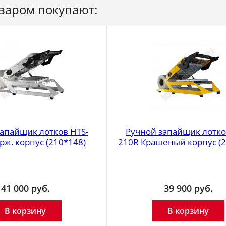
оваром покупают:
апайщик лотков HTS-
Ручной запайщик лотко
рж. корпус (210*148)
210R Крашеный корпус (2
41 000
руб.
39 900
руб.
В корзину
В корзину