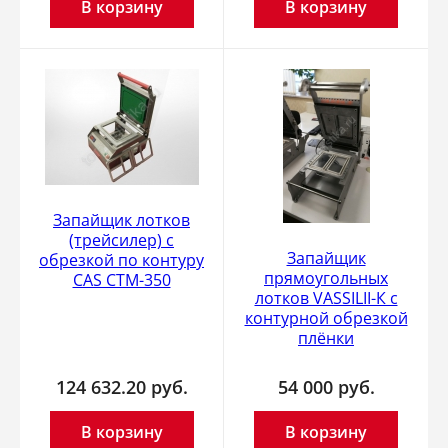
В корзину
В корзину
Запайщик лотков
(трейсилер) c
Запайщик
обрезкой по контуру
прямоугольных
CAS CTM-350
лотков VASSILII-К с
контурной обрезкой
плёнки
124 632.20
руб.
54 000
руб.
В корзину
В корзину