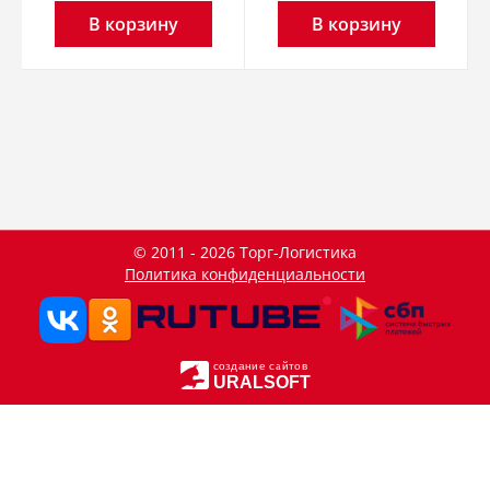
В корзину
В корзину
© 2011 - 2026 Торг-Логистика
Политика конфиденциальности
создание сайтов
URALSOFT
Данный сайт использует файлы cookie и прочие похожие
OK
технологии. В том числе, мы обрабатываем Ваш IP-адрес
для определения региона местоположения. Используя
данный сайт, вы подтверждаете свое согласие с
политикой
конфиденциальности
сайта.