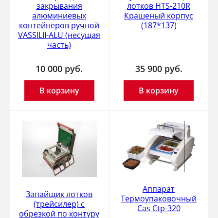
закрывания
лотков HTS-210R
алюминиевых
Крашеный корпус
контейнеров ручной
(187*137)
VASSILII-ALU (несущая
часть)
10 000
руб.
35 900
руб.
В корзину
В корзину
Аппарат
Запайщик лотков
Термоупаковочный
(трейсилер) c
Cas Ctp-320
обрезкой по контуру