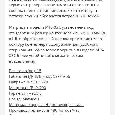
термоконтролере в зависимости от толщины и
состава пленки) припаивается к контейнеру, а
остатки пленки обрезаются встроенным ножом.
Матрица в модели MTS-03C установлена под
стандартный размер контейнера - 205 x 160 мм. (Д
x Ш), и обрезка лишней пленки производится по
контуру контейнера с допусками для удобного
открывания.Тефлоновое покрытие в модели MTS-
03C более устойчивое к механическим
воздействиям.
Вес нетто (кг.): 15
Габариты (Д/Ш/В) (см.): 59/25/66
Напряжение (В.): 220
Мощность (Вт.): 700
Гарантия (мес.): 6
Бренд: Магикон
Материал корпуса: Нержавеющая сталь
Производительность 480 лотков/час