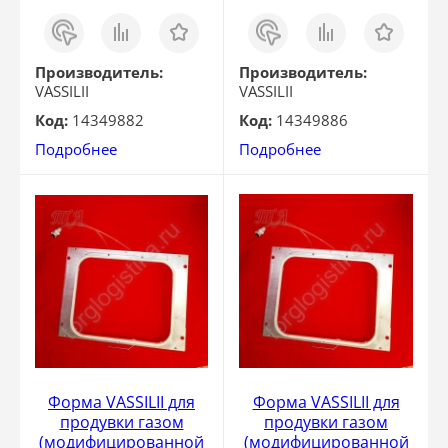
Заказ
Сравнить
Отложить
Заказ
Сравнить
Отложить
в 1
в 1
клик
клик
Производитель:
Производитель:
VASSILII
VASSILII
Код:
14349882
Код:
14349886
Подробнее
Подробнее
Форма VASSILII для
Форма VASSILII для
продувки газом
продувки газом
(модифицированной
(модифицированной