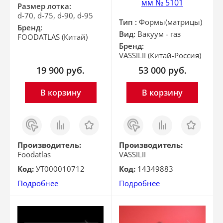
мм № 5101
Размер лотка:
d-70, d-75, d-90, d-95
Тип :
Формы(матрицы)
Бренд:
Вид:
Вакуум - газ
FOODATLAS (Китай)
Бренд:
VASSILII (Китай-Россия)
19 900
руб.
53 000
руб.
В корзину
В корзину
Заказ
Сравнить
Отложить
Заказ
Сравнить
Отложить
в 1
в 1
клик
клик
Производитель:
Производитель:
Foodatlas
VASSILII
Код:
УТ000010712
Код:
14349883
Подробнее
Подробнее