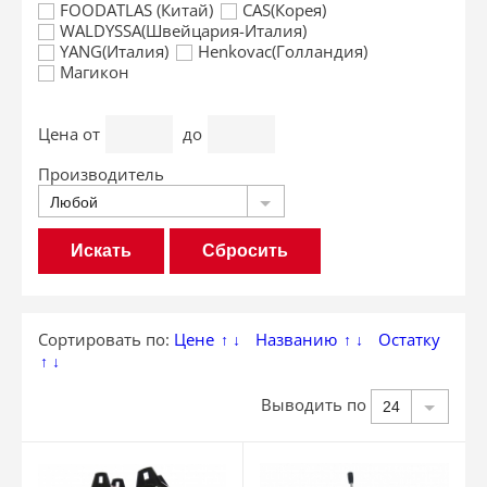
FOODATLAS (Китай)
CAS(Корея)
WALDYSSA(Швейцария-Италия)
YANG(Италия)
Henkovac(Голландия)
Магикон
Цена
от
до
Производитель
Любой
Сбросить
Сортировать по:
Цене
Названию
Остатку
↑
↓
↑
↓
↑
↓
Выводить по
24