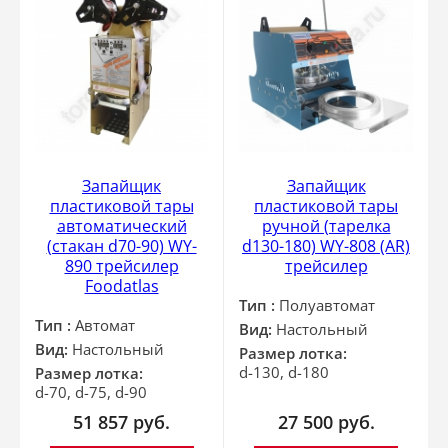
Запайщик
Запайщик
пластиковой тары
пластиковой тары
автоматический
ручной (тарелка
(стакан d70-90) WY-
d130-180) WY-808 (AR)
890 трейсилер
трейсилер
Foodatlas
Тип :
Полуавтомат
Тип :
Автомат
Вид:
Настольный
Вид:
Настольный
Размер лотка:
d-130, d-180
Размер лотка:
d-70, d-75, d-90
51 857
руб.
27 500
руб.