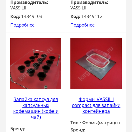
Производитель:
Производитель:
VASSILII
VASSILII
Код:
14349103
Код:
14349112
Подробнее
Подробнее
Запайка капсул для
Формы VASSILII
капсульных
compact для запайки
кофемашин (кофе и
контейнера
чай)
Тип :
Формы(матрицы)
Бренд:
Бренд: