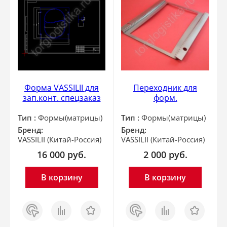
Форма VASSILII для
Переходник для
зап.конт. спецзаказ
форм.
Тип :
Формы(матрицы)
Тип :
Формы(матрицы)
Бренд:
Бренд:
VASSILII (Китай-Россия)
VASSILII (Китай-Россия)
16 000
руб.
2 000
руб.
В корзину
В корзину
Заказ
Сравнить
Отложить
Заказ
Сравнить
Отложить
в 1
в 1
клик
клик