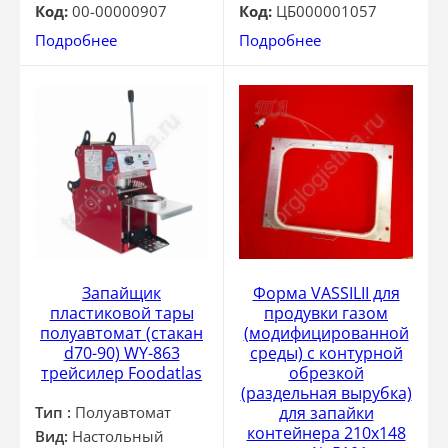
Код:
00-00000907
Код:
ЦБ000001057
Подробнее
Подробнее
Запайщик
Форма VASSILII для
пластиковой тары
продувки газом
полуавтомат (стакан
(модифицированной
d70-90) WY-863
среды) с контурной
трейсилер Foodatlas
обрезкой
(раздельная вырубка)
Тип :
Полуавтомат
для запайки
контейнера 210х148
Вид:
Настольный