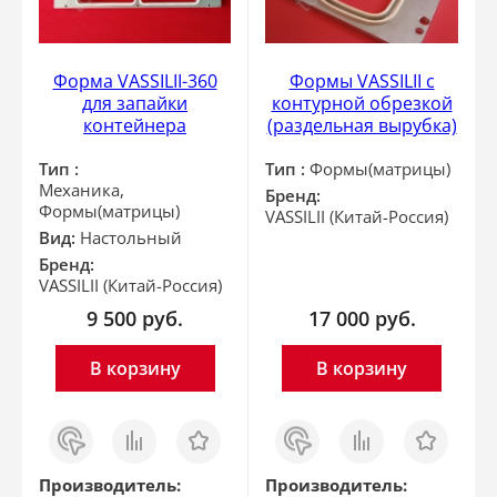
Форма VASSILII-360
Формы VASSILII с
для запайки
контурной обрезкой
контейнера
(раздельная вырубка)
Тип :
Тип :
Формы(матрицы)
Механика,
Бренд:
Формы(матрицы)
VASSILII (Китай-Россия)
Вид:
Настольный
Бренд:
VASSILII (Китай-Россия)
9 500
руб.
17 000
руб.
В корзину
В корзину
Заказ
Сравнить
Отложить
Заказ
Сравнить
Отложить
в 1
в 1
клик
клик
Производитель:
Производитель: