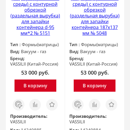
среды) с контурной
среды) с контурной
обрезкой
обрезкой
(раздельная вырубка)
(раздельная вырубка)
для запайки
для запайки
контейнера d-95
контейнера 187х137
мм*2 № 5151
мм № 5048
Тип :
Формы(матрицы)
Тип :
Формы(матрицы)
Вид:
Вакуум - газ
Вид:
Вакуум - газ
Бренд:
Бренд:
VASSILII (Китай-Россия)
VASSILII (Китай-Россия)
53 000
руб.
53 000
руб.
В корзину
В корзину
Заказ
Сравнить
Отложить
Заказ
Сравнить
Отложить
в 1
в 1
клик
клик
Производитель:
Производитель:
VASSILII
VASSILII