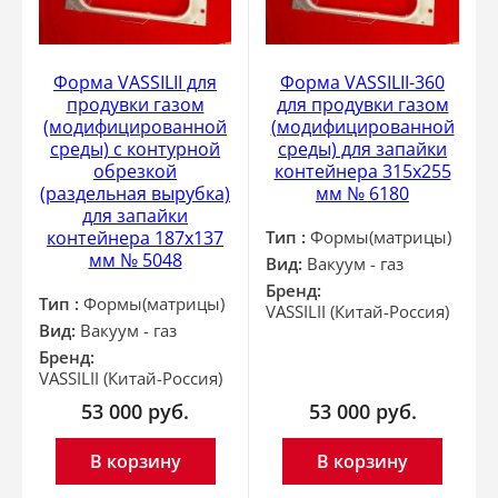
Форма VASSILII для
Форма VASSILII-360
продувки газом
для продувки газом
(модифицированной
(модифицированной
среды) с контурной
среды) для запайки
обрезкой
контейнера 315х255
(раздельная вырубка)
мм № 6180
для запайки
контейнера 187х137
Тип :
Формы(матрицы)
мм № 5048
Вид:
Вакуум - газ
Бренд:
Тип :
Формы(матрицы)
VASSILII (Китай-Россия)
Вид:
Вакуум - газ
Бренд:
VASSILII (Китай-Россия)
53 000
руб.
53 000
руб.
В корзину
В корзину