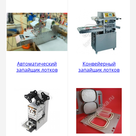
Автоматический
Конвейерный
запайщик лотков
запайщик лотков