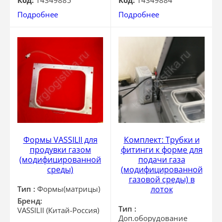
Код:
14349885
Код:
14349884
Подробнее
Подробнее
Формы VASSILII для
Комплект: Трубки и
продувки газом
фитинги к форме для
(модифицированной
подачи газа
среды)
(модифицированной
газовой среды) в
Тип :
Формы(матрицы)
лоток
Бренд:
Тип :
VASSILII (Китай-Россия)
Доп.оборудование