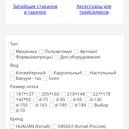
Запайщик стаканов
Аксессуары для
и тарелок
трейсилеров
Тип
Механика
Полуавтомат
Автомат
Формы(матрицы)
Доп.оборудование
Вид
Конвейерный
Карусельный
Настольный
Вакуум - газ
Скин
Размер лотка
187*137
205*160
210*148
227*178
142*92
d-75
d-90
d-95
d-130
d-150
d-163
d-180
d-184
Выбор
d-70
Бренд
HUALIAN (Китай)
VASSILII (Китай-Россия)