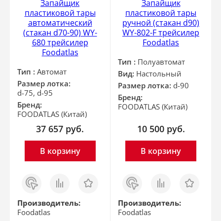
Запайщик
Запайщик
пластиковой тары
пластиковой тары
автоматический
ручной (стакан d90)
(стакан d70-90) WY-
WY-802-F трейсилер
680 трейсилер
Foodatlas
Foodatlas
Тип :
Полуавтомат
Тип :
Автомат
Вид:
Настольный
Размер лотка:
Размер лотка:
d-90
d-75, d-95
Бренд:
Бренд:
FOODATLAS (Китай)
FOODATLAS (Китай)
37 657
руб.
10 500
руб.
В корзину
В корзину
Заказ
Сравнить
Отложить
Заказ
Сравнить
Отложить
в 1
в 1
клик
клик
Производитель:
Производитель:
Foodatlas
Foodatlas