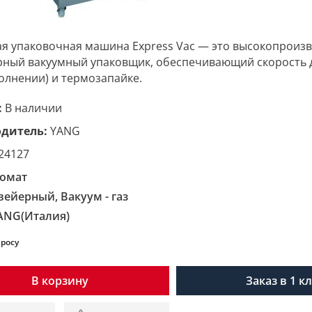
ая упаковочная машина Express Vac — это высокопроиз
ный вакуумный упаковщик, обеспечивающий скорость д
олнении) и термозапайке.
:
В наличии
дитель:
YANG
24127
омат
вейерный, Вакуум - газ
ANG(Италия)
просу
В корзину
Заказ в 1 к