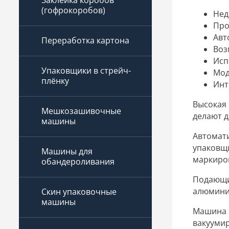
Заклейка коробов
(гофрокоробов)
Нед
Про
Авт
Переработка картона
Воз
Исп
Упаковщики в стрейч-
Мод
плёнку
Инт
Высокая
Мешкозашивочные
делают 
машины
Автомати
упаковщ
Машины для
маркиро
обандероливания
Подающи
алюмини
Скин упаковочные
машины
Машина
вакуумир