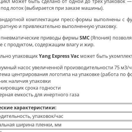
цикл может быть сделано от одной до трех упаковок
— 
под лоток (выбирается при заказе машины).
тандартной комплектации пресс-формы выполнены с фун
уратную и привлекательно выполненную упаковку.
пневматические приводы фирмы
SMC
(Япония) позволя
е с продуктом, содержащим влагу и жир.
льно
упаковщик
Yang Express Vac
может быть укомплек
уумный насос увеличенной производительности 75 м3/ч
тема центрирования логотипа на упаковке (работа по ф
чик наличия упаковки
кировщик срока годности
ерная емкость для инертного газа
еские характеристики:
дительность, упаковок/час
льная ширина пленки, мм