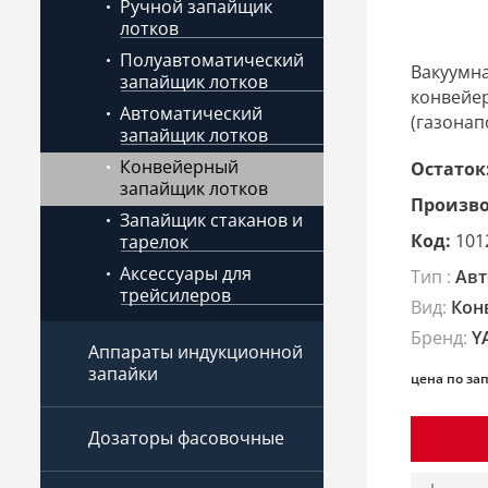
Ручной запайщик
лотков
Полуавтоматический
Вакуумн
запайщик лотков
конвейер
Автоматический
(газонап
запайщик лотков
Конвейерный
Остаток
запайщик лотков
Произво
Запайщик стаканов и
Код:
101
тарелок
Аксессуары для
Тип :
Авт
трейсилеров
Вид:
Кон
Бренд:
Y
Аппараты индукционной
запайки
цена по за
Дозаторы фасовочные