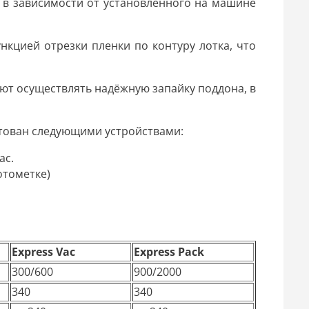
в зависимости от установленного на машине
кцией отрезки пленки по контуру лотка, что
ют осуществлять надёжную запайку поддона, в
тован следующими устройствами:
ас.
отометке)
Express Vac
Express Pack
300/600
900/2000
340
340