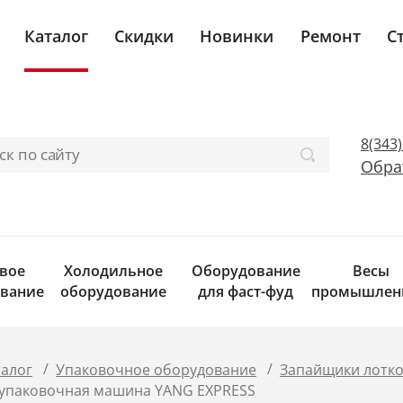
Каталог
Скидки
Новинки
Ремонт
С
8(343
Обра
вое
Холодильное
Оборудование
Весы
вание
оборудование
для фаст-фуд
промышлен
/
/
талог
Упаковочное оборудование
Запайщики лотко
упаковочная машина YANG EXPRESS