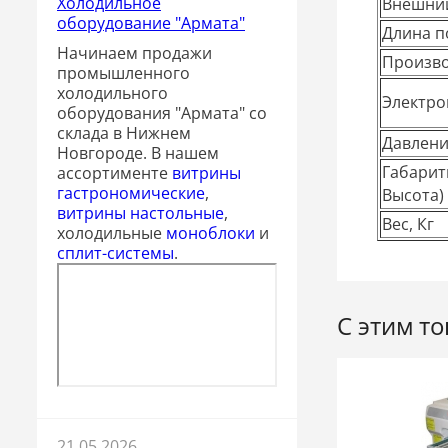
Холодильное
Внешний
оборудование "Армата"
Длина п
Начинаем продажи
Произво
промышленного
холодильного
Электро
оборудования "Армата" со
склада в Нижнем
Давлени
Новгороде. В нашем
Габарит
ассортименте
витрины
гастрономические
,
Высота)
витрины настольные
,
Вес, Кг
холодильные
моноблоки
и
сплит-системы
.
С этим т
21.05.2026