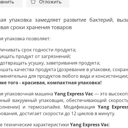
авнить
Отложить
ная упаковка замедляет развитие бактерий, вы
вая сроки хранения товаров
я упаковка позволяет:
личивать срок годности продукта;
ищать продукт от загрязнений;
дотвращать усушку, заветривания продукта;
чшать качества продукта (дозревание в упаковке, сохра
менятельна для продуктов любого вида и консистенции
ме того - красивая, компактная упаковка!
ая упаковочная машина
Yang Express Vac
— это высокоп
рный вакуумный упаковщик, обеспечивающий скорость
полнении) и термозапайке. Модификация
Yang Expres
ования, достигает скорости
до 12 циклов в минуту
.
е технические характеристики
Yang Express Vac
: