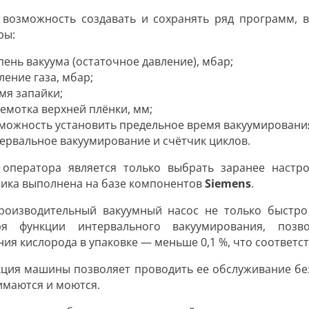
 возможность создавать и сохранять ряд программ, 
ры:
пень вакуума (остаточное давление),
мбар
;
ление газа,
мбар
;
мя запайки;
емотка верхней плёнки,
мм
;
можность установить предельное время вакуумирования
ервальное вакуумирование и счётчик циклов.
 оператора является только выбрать заранее настр
ника выполнена на базе компонентов
Siemens
.
роизводительный вакуумный насос не только быстро 
ря функции интервального вакуумирования, позв
ния кислорода в упаковке —
меньше 0,1 %
, что соответ
кция машины позволяет проводить ее обслуживание бе
имаются и моются.