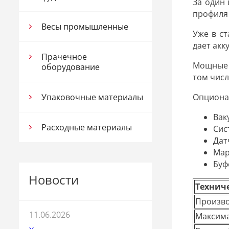
За один 
профиля 
Весы промышленные
Уже в с
дает акк
Прачечное
Мощные 
оборудование
том числ
Опциона
Упаковочные материалы
Вак
Расходные материалы
Сис
Дат
Мар
Буф
Новости
Технич
Произво
11.06.2026
Максима