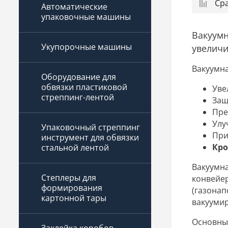
Ср
Автоматические
упаковочные машины
Вакуум
Укупорочные машины
увеличи
Вакуумна
Оборудование для
обвязки пластиковой
Уве
стреппинг-лентой
Защ
Пре
Улу
Упаковочный стреппинг
При
инструмент для обвязки
Кро
стальной лентой
Вакуумн
Степлеры для
конвейе
формирования
(газона
картонной тары
вакуумир
Основны