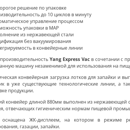
орогое решение по упаковке
изводительность до 10 циклов в минуту
оматическое управление процессом
можность упаковки в MAP
олнение из нержавеющей стали
ификация без вакуумирования
егрируемость в конвейерные линии
 производительность
Yang Express Vac
в сочетании с п
данную машину незаменимой для использования на пищ
ческая конвейерная загрузка
лотков для запайки и выг
ик в уже существующие технологические линии, а та
вке продукции.
й конвейер длиной 880мм выполнен из нержавеющей ст
я, отвечающих гигиеническим нормам пищевой промы
 оснащена
ЖК-дисплеем
, на котором в режиме ре
ования, газации, запайки.