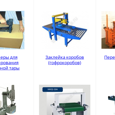
леры для
Заклейка коробов
Пере
рования
(гофрокоробов)
нной тары