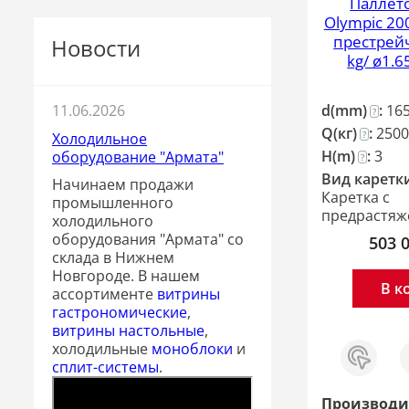
Паллет
Olympic 20
престрей
Новости
kg/ ø1.6
d(mm)
:
16
11.06.2026
?
Q(кг)
:
2500
?
Холодильное
H(m)
:
3
оборудование "Армата"
?
Вид каретк
Начинаем продажи
Каретка c
промышленного
предрастяж
холодильного
оборудования "Армата" со
503 
склада в Нижнем
Новгороде. В нашем
В к
ассортименте
витрины
гастрономические
,
витрины настольные
,
Заказ
С
холодильные
моноблоки
и
в 1
сплит-системы
.
клик
Производи