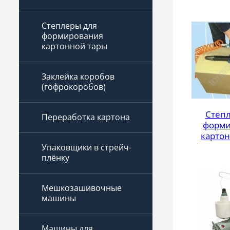
Степлеры для
формирования
картонной тары
Заклейка коробов
(гофрокоробов)
Степ
Переработка картона
форми
карто
Упаковщики в стрейч-
плёнку
Мешкозашивочные
машины
Машины для