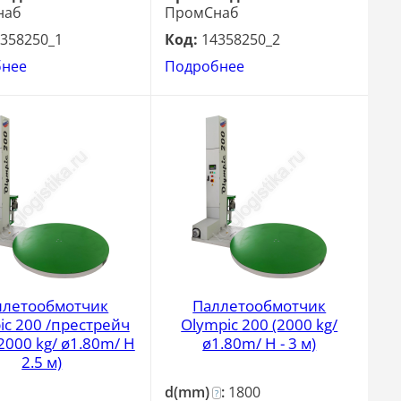
наб
ПромСнаб
358250_1
Код:
14358250_2
бнее
Подробнее
ллетообмотчик
Паллетообмотчик
ic 200 /престрейч
Olympic 200 (2000 kg/
2000 kg/ ø1.80m/ H
ø1.80m/ H - 3 м)
2.5 м)
d(mm)
:
1800
?