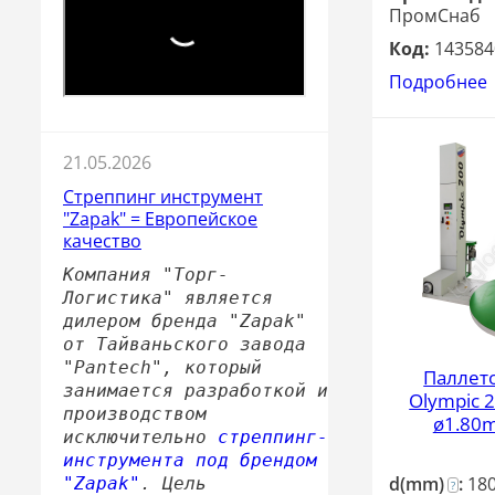
ПромСнаб
Код:
143584
Подробнее
21.05.2026
Стреппинг инструмент
"Zapak" = Европейское
качество
Компания "Торг-
Логистика" является
дилером бренда "Zapak"
от Тайваньского завода
"Pantech", который
Паллет
занимается разработкой и
Olympic 2
производством
ø1.80m
исключительно
стреппинг-
инструмента под брендом
d(mm)
:
18
"Zapak"
. Цель
?