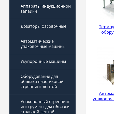
Аппараты индукционной
запайки
Дозаторы фасовочные
Термоу
обору
Автоматические
упаковочные машины
Укупорочные машины
Оборудование для
обвязки пластиковой
стреппинг-лентой
Автома
упаковоч
Упаковочный стреппинг
инструмент для обвязки
стальной лентой