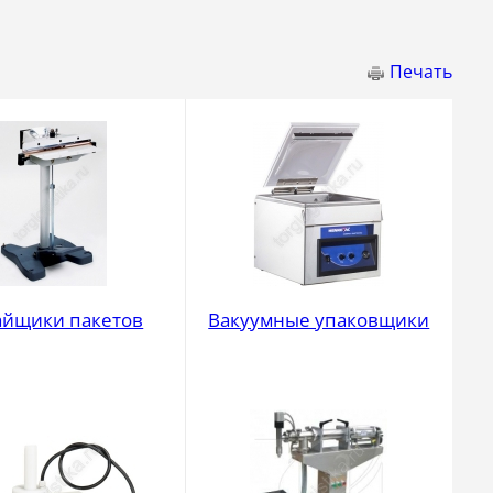
Печать
айщики пакетов
Вакуумные упаковщики