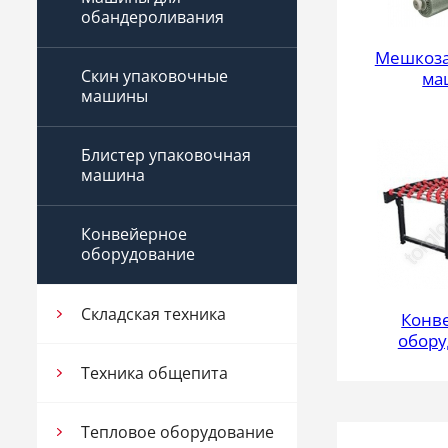
обандероливания
Мешкоз
Скин упаковочные
ма
машины
Блистер упаковочная
машина
Конвейерное
оборудование
Складская техника
Конв
обору
Техника общепита
Тепловое оборудование