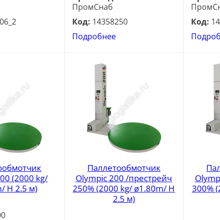
ПромСнаб
ПромС
06_2
Код:
14358250
Код:
14
Подробнее
Подро
ообмотчик
Паллетообмотчик
Па
00 (2000 kg/
Olympic 200 /престрейч
Olymp
/ H 2.5 м)
250% (2000 kg/ ø1.80m/ H
300% (
2.5 м)
00