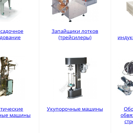
садочное
Запайщики лотков
дование
(трейсилеры)
индук
тические
Укупорочные машины
Обо
ные машины
обвя
стр