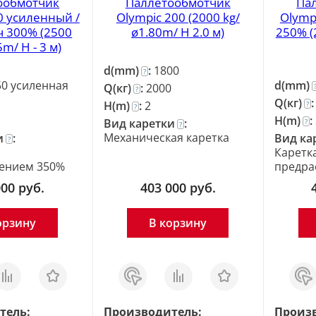
ообмотчик
Паллетообмотчик
Па
0 усиленный /
Olympic 200 (2000 kg/
Olymp
ч 300% (2500
ø1.80m/ H 2.0 м)
250% (
5m/ H - 3 м)
d(mm)
:
1800
?
50 усиленная
d(mm)
Q(кг)
:
2000
?
Q(кг)
H(m)
:
2
?
?
H(m)
:
Вид каретки
:
?
?
Механическая каретка
и
:
Вид ка
?
Каретка
ением 350%
предра
000
руб.
403 000
руб.
орзину
В корзину
равнить
Отложить
Заказ
Сравнить
Отложить
Зака
в 1
в 1
клик
клик
тель:
Производитель:
Произ