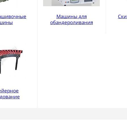
ашивочные
Машины для
Ски
шины
обандероливания
ейерное
дование