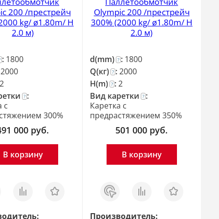
ллетообмотчик
Паллетообмотчик
ic 200 /престрейч
Olympic 200 /престрейч
2000 kg/ ø1.80m/ H
300% (2000 kg/ ø1.80m/ H
2.0 м)
2.0 м)
:
1800
d(mm)
:
1800
?
?
:
2000
Q(кг)
:
2000
?
2
H(m)
:
2
?
ретки
:
Вид каретки
:
?
?
 c
Каретка c
стяжением 300%
предрастяжением 350%
491 000
руб.
501 000
руб.
В корзину
В корзину
з
Сравнить
Отложить
Заказ
Сравнить
Отложить
в 1
клик
водитель:
Производитель: