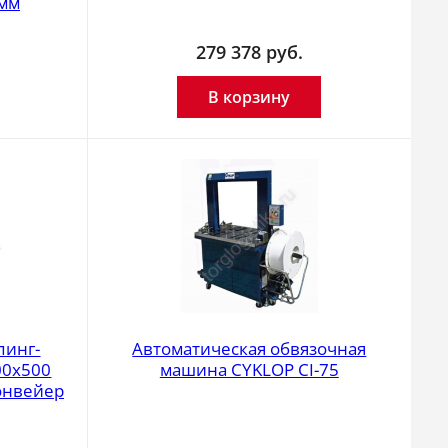
 мм
279 378
руб.
В корзину
пинг-
Автоматическая обвязочная
00х500
машина CYKLOP CI-75
онвейер