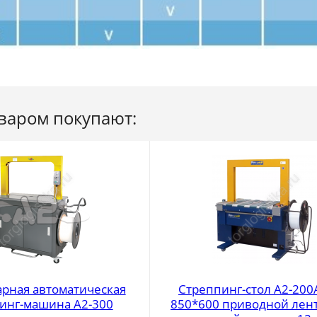
оваром покупают:
рная автоматическая
Стреппинг-стол A2-200
инг-машина A2-300
850*600 приводной лен