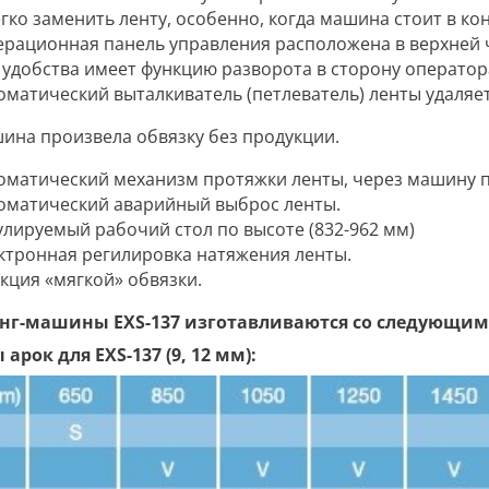
егко заменить ленту, особенно, когда машина стоит в ко
рационная панель управления расположена в верхней ч
 удобства имеет функцию разворота в сторону оператор
оматический выталкиватель (петлеватель) ленты удаляет
ина произвела обвязку без продукции.
оматический механизм протяжки ленты, через машину п
оматический аварийный выброс ленты.
улируемый рабочий стол по высоте (832-962 мм)
ктронная регилировка натяжения ленты.
кция «мягкой» обвязки.
нг-машины EXS-137 изготавливаются со следующим
арок для EXS-137 (9, 12 мм):