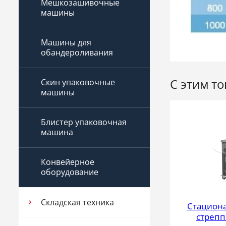
Мешкозашивочные
машины
Машины для
обандероливания
С этим т
Скин упаковочные
машины
Блистер упаковочная
машина
Конвейерное
оборудование
Складская техника
Стациона
стрепп