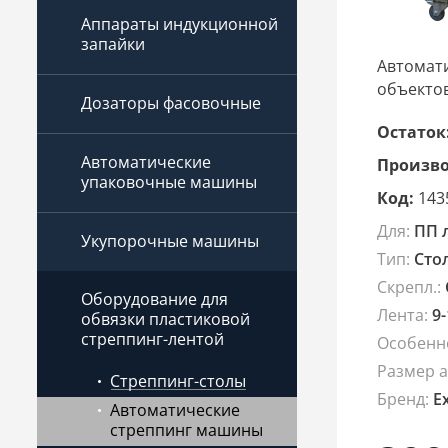
Аппараты индукционной
запайки
Автомати
объектов
Дозаторы фасовочные
Остаток
Автоматические
Произво
упаковочные машины
Код:
143
Для:
ПП 
Укупорочные машины
Тип:
Сто
Скрепл.:
Оборудование для
Лента:
9-
обвязки пластиковой
стреппинг-лентой
Особенн
Размер а
Стреппинг-столы
Брeнд:
E
Автоматические
стреппинг машины