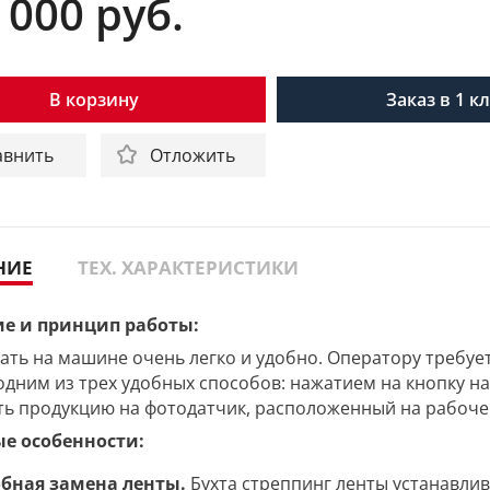
 000
руб.
В корзину
Заказ в 1 к
авнить
Отложить
НИЕ
ТЕХ. ХАРАКТЕРИСТИКИ
е и принцип работы:
 на машине очень легко и удобно. Оператору требует
одним из трех удобных способов: нажатием на кнопку н
ь продукцию на фотодатчик, расположенный на рабоче
ые
особенности
:
бная замена ленты.
Бухта стреппинг ленты устанавли