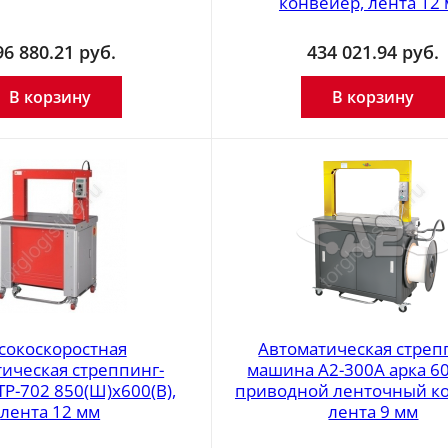
конвейер, лента 12
96 880.21
руб.
434 021.94
руб.
В корзину
В корзину
сокоскоростная
Автоматическая стреп
ическая стреппинг-
машина А2-300А арка 6
Р-702 850(Ш)х600(В),
приводной ленточный к
лента 12 мм
лента 9 мм