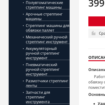
399
Полувтоматические
стреппинг машины
Арочные стреппинг
машины
Стреппинг машины для
обвязки паллет
Ср
Механический ручной
стреппинг инструмент
Аккумуляторный
ручной стреппинг
ОПИСА
инструмент
Пневматический
ручной стреппинг
Описани
инструмент
Работать
Размотчики стреппинг
обвязку 
ленты
поместит
Запчасти для
Основн
стреппинг
инструмента
Удо