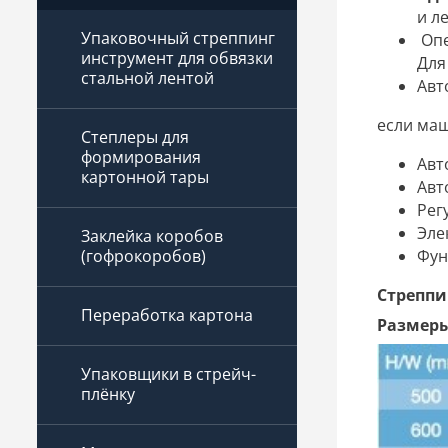
и л
Упаковочный стреппинг
Опе
инструмент для обвязки
Для
стальной лентой
Авт
если маш
Степлеры для
формирования
Авт
картонной тары
Авт
Рег
Эле
Заклейка коробов
Фун
(гофрокоробов)
Стреппи
Переработка картона
Размеры 
Упаковщики в стрейч-
плёнку