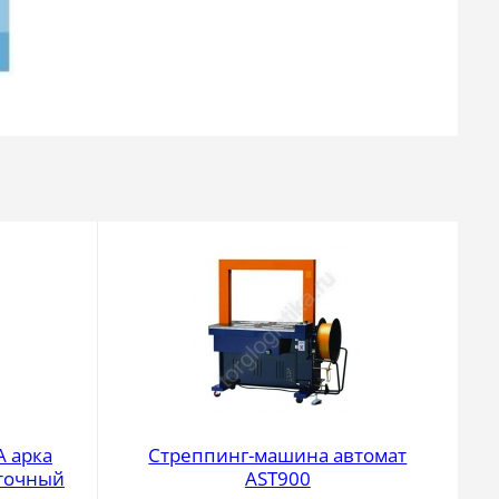
A арка
Стреппинг-машина автомат
точный
AST900