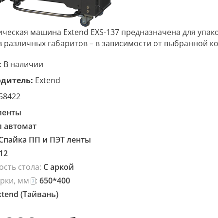
ческая машина Extend EXS-137 предназначена для упа
 различных габаритов – в зависимости от выбранной ко
:
В наличии
дитель:
Extend
58422
ленты
л автомат
Спайка ПП и ПЭТ ленты
12
ость стола:
С аркой
рки, мм
:
650*400
?
xtend (Тайвань)