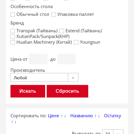
Особенность стола
Обычный стол
Упаковка паллет
Брeнд
Transpak (Тайвань)
Extend (Тайвань)
XutianPack/Sunpack(КНР)
Hualian Machinery (Китай)
Youngsun
Цена
от
до
Производитель
Любой
Сбросить
Сортировать по:
Цене
Названию
Остатку
↑
↓
↑
↓
↑
↓
Выводить по