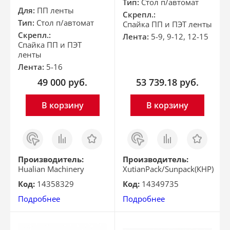
Тип:
Стол п/автомат
Для:
ПП ленты
Скрепл.:
Тип:
Стол п/автомат
Спайка ПП и ПЭТ ленты
Скрепл.:
Лента:
5-9, 9-12, 12-15
Спайка ПП и ПЭТ
ленты
Лента:
5-16
49 000
руб.
53 739.18
руб.
В корзину
В корзину
Заказ
Сравнить
Отложить
Заказ
Сравнить
Отложить
в 1
в 1
клик
клик
Производитель:
Производитель:
Hualian Machinery
XutianPack/Sunpack(КНР)
Код:
14358329
Код:
14349735
Подробнее
Подробнее