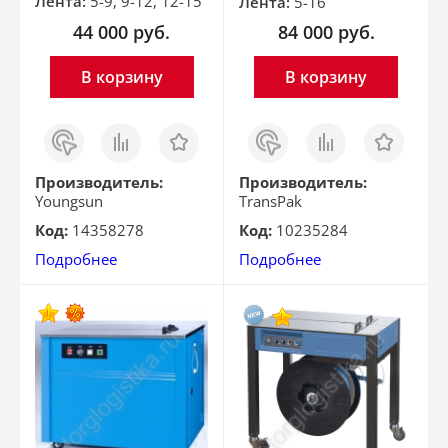
Лента:
5-9, 9-12, 12-15
Лента:
5-16
44 000
руб.
84 000
руб.
В корзину
В корзину
Заказ
Сравнить
Отложить
Заказ
Сравнить
Отложить
в 1
в 1
клик
клик
Производитель:
Производитель:
Youngsun
TransPak
Код:
14358278
Код:
10235284
Подробнее
Подробнее