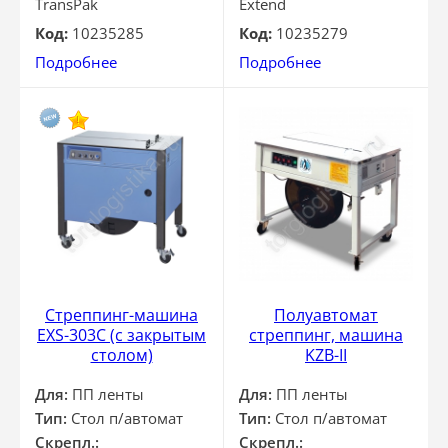
TransPak
Extend
Код:
10235285
Код:
10235279
Подробнее
Подробнее
Стреппинг-машина
Полуавтомат
EXS-303C (с закрытым
стреппинг, машина
столом)
KZB-II
Для:
ПП ленты
Для:
ПП ленты
Тип:
Стол п/автомат
Тип:
Стол п/автомат
Скрепл.:
Скрепл.: