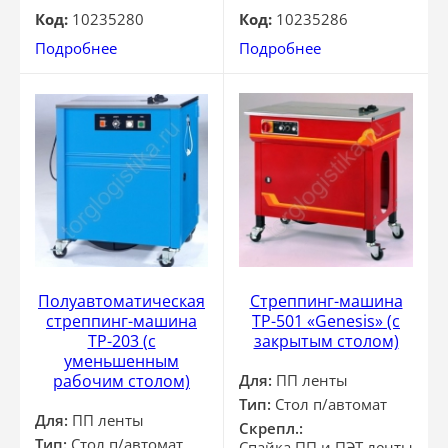
Код:
10235280
Код:
10235286
Подробнее
Подробнее
Полуавтоматическая
Стреппинг-машина
стреппинг-машина
ТР-501 «Genesis» (с
ТР-203 (с
закрытым столом)
уменьшенным
рабочим столом)
Для:
ПП ленты
Тип:
Стол п/автомат
Для:
ПП ленты
Скрепл.:
Тип:
Стол п/автомат
Спайка ПП и ПЭТ ленты