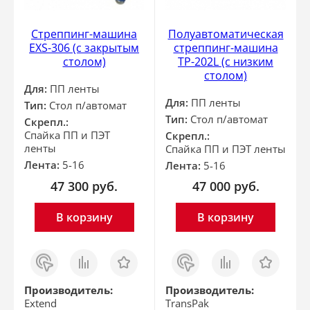
Стреппинг-машина
Полуавтоматическая
EXS-306 (с закрытым
стреппинг-машина
столом)
ТР-202L (с низким
столом)
Для:
ПП ленты
Для:
ПП ленты
Тип:
Стол п/автомат
Тип:
Стол п/автомат
Скрепл.:
Спайка ПП и ПЭТ
Скрепл.:
ленты
Спайка ПП и ПЭТ ленты
Лента:
5-16
Лента:
5-16
47 300
руб.
47 000
руб.
В корзину
В корзину
Заказ
Сравнить
Отложить
Заказ
Сравнить
Отложить
в 1
в 1
клик
клик
Производитель:
Производитель:
Extend
TransPak