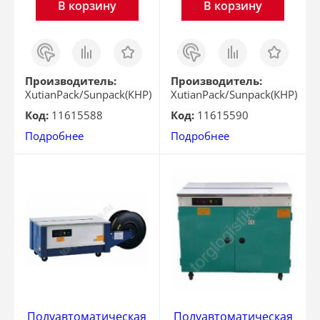
В корзину
В корзину
Заказ
Сравнить
Отложить
Заказ
Сравнить
Отложить
в 1
в 1
клик
клик
Производитель:
Производитель:
XutianPack/Sunpack(КНР)
XutianPack/Sunpack(КНР)
Код:
11615588
Код:
11615590
Подробнее
Подробнее
Полуавтоматическая
Полуавтоматическая