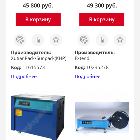
45 800
руб.
49 300
руб.
В корзину
В корзину
Заказ
Сравнить
Отложить
Заказ
Сравнить
Отложить
в 1
в 1
клик
клик
Производитель:
Производитель:
XutianPack/Sunpack(КНР)
Extend
Код:
11615573
Код:
10235278
Подробнее
Подробнее