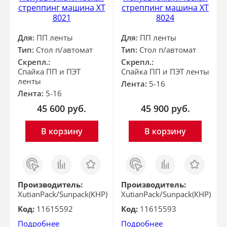
стреппинг машина XT
стреппинг машина XT
8021
8024
Для:
ПП ленты
Для:
ПП ленты
Тип:
Стол п/автомат
Тип:
Стол п/автомат
Скрепл.:
Скрепл.:
Спайка ПП и ПЭТ
Спайка ПП и ПЭТ ленты
ленты
Лента:
5-16
Лента:
5-16
45 600
руб.
45 900
руб.
В корзину
В корзину
Заказ
Сравнить
Отложить
Заказ
Сравнить
Отложить
в 1
в 1
клик
клик
Производитель:
Производитель:
XutianPack/Sunpack(КНР)
XutianPack/Sunpack(КНР)
Код:
11615592
Код:
11615593
Подробнее
Подробнее