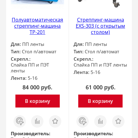
Полуавтоматическая
Стреппинг-машина
стреппинг-машина
EXS-303 (с открытым
ТР-201
столом)
Для:
ПП ленты
Для:
ПП ленты
Тип:
Стол п/автомат
Тип:
Стол п/автомат
Скрепл.:
Скрепл.:
Спайка ПП и ПЭТ
Спайка ПП и ПЭТ ленты
ленты
Лента:
5-16
Лента:
5-16
84 000
руб.
61 000
руб.
В корзину
В корзину
Заказ
Сравнить
Отложить
Заказ
Сравнить
Отложить
в 1
в 1
клик
клик
Производитель:
Производитель: