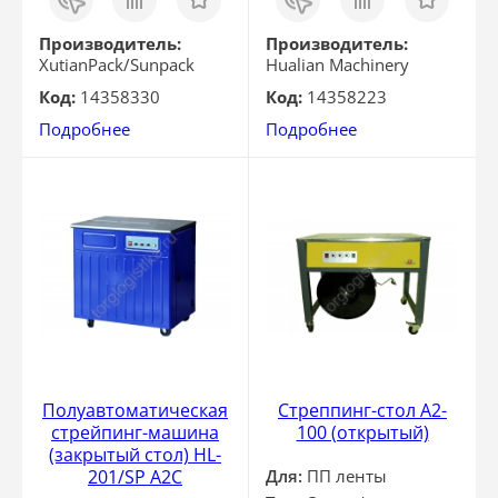
в 1
в 1
клик
клик
Производитель:
Производитель:
XutianPack/Sunpack
Hualian Machinery
Код:
14358330
Код:
14358223
Подробнее
Подробнее
Полуавтоматическая
Стреппинг-стол A2-
стрейпинг-машина
100 (открытый)
(закрытый стол) HL-
201/SP A2C
Для:
ПП ленты