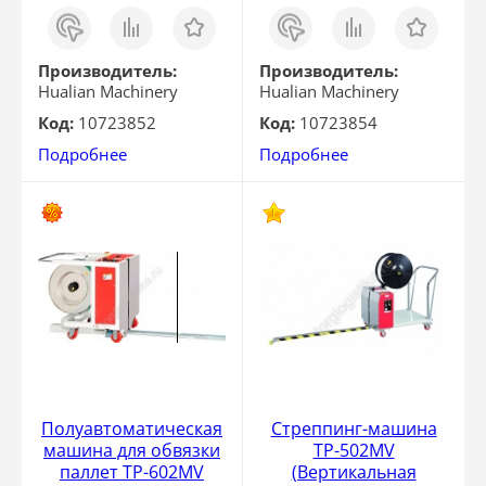
Заказ
Сравнить
Отложить
Заказ
Сравнить
Отложить
в 1
в 1
клик
клик
Производитель:
Производитель:
Hualian Machinery
Hualian Machinery
Код:
10723852
Код:
10723854
Подробнее
Подробнее
Полуавтоматическая
Стреппинг-машина
машина для обвязки
ТР-502MV
паллет TP-602MV
(Вертикальная