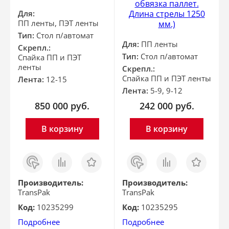
обвязка паллет.
Для:
Длина стрелы 1250
ПП ленты, ПЭТ ленты
мм.)
Тип:
Стол п/автомат
Для:
ПП ленты
Скрепл.:
Тип:
Стол п/автомат
Спайка ПП и ПЭТ
ленты
Скрепл.:
Спайка ПП и ПЭТ ленты
Лента:
12-15
Лента:
5-9, 9-12
850 000
руб.
242 000
руб.
В корзину
В корзину
Заказ
Сравнить
Отложить
Заказ
Сравнить
Отложить
в 1
в 1
клик
клик
Производитель:
Производитель:
TransPak
TransPak
Код:
10235299
Код:
10235295
Подробнее
Подробнее