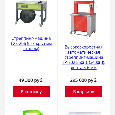
Стреппинг-машина
EXS-206 (с открытым
Высокоскоростная
столом)
автоматическая
стреппинг-машина
ТР-702 550(Ш)х400(В),
лента 5-6 мм
49 300
руб.
295 000
руб.
В корзину
В корзину