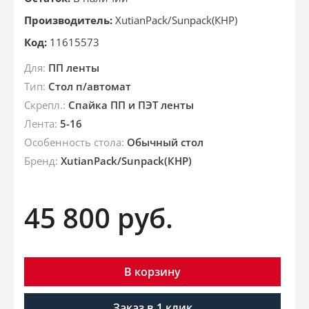
Производитель:
XutianPack/Sunpack(КНР)
Код:
11615573
Для:
ПП ленты
Тип:
Стол п/автомат
Скрепл.:
Спайка ПП и ПЭТ ленты
Лента:
5-16
Особенность стола:
Обычный стол
Брeнд:
XutianPack/Sunpack(КНР)
45 800
руб.
В корзину
Заказ в 1 клик