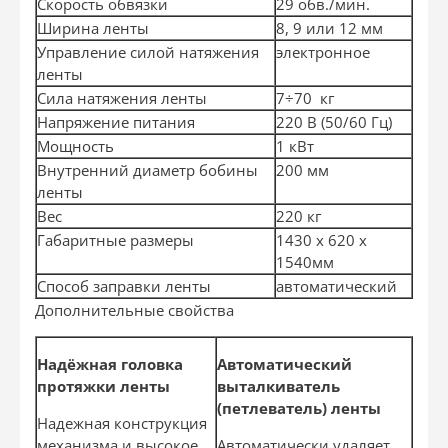
Скорость обвязки
29 обв./мин.
Ширина ленты
8, 9 или 12 мм
Управление силой натяжения
электронное
ленты
Сила натяжения ленты
7÷70 кг
Напряжение питания
220 В (50/60 Гц)
Мощность
1 кВт
Внутренний диаметр бобины
200 мм
ленты
Вес
220 кг
Габаритные размеры
1430 х 620 х
1540мм
Способ заправки ленты
автоматический
Дополнительные свойства
Надёжная головка
Автоматический
протяжки ленты
выталкиватель
(петлеватель) ленты
Надежная конструкция
механизма и высокое
Автоматически удаляет