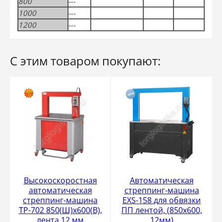
800
---
1000
---
1200
---
С этим товаром покупают:
Высокоскоростная
Автоматическая
автоматическая
стреппинг-машина
стреппинг-машина
EXS-158 для обвязки
ТР-702 850(Ш)х600(В),
ПП лентой, (850x600,
лента 12 мм
12мм)