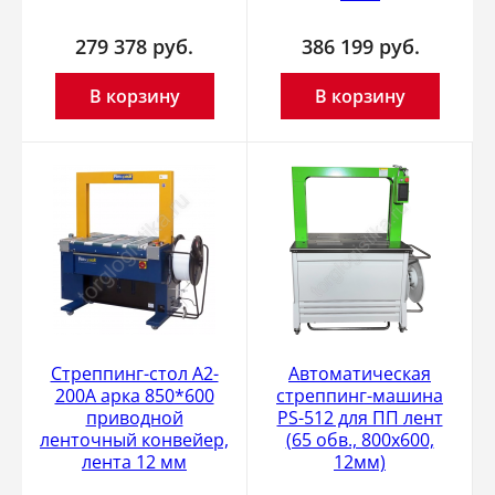
279 378
руб.
386 199
руб.
В корзину
В корзину
Стреппинг-стол A2-
Автоматическая
200A арка 850*600
стреппинг-машина
приводной
PS-512 для ПП лент
ленточный конвейер,
(65 обв., 800х600,
лента 12 мм
12мм)