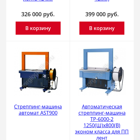
326 000
руб.
399 000
руб.
В корзину
В корзину
Стреппинг-машина
Автоматическая
автомат AST900
стреппинг-машина
ТР-6000-2
1250(Ш)х800(В)
эконом класса для ПП
лент