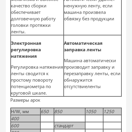
качество сборки
ненужную ленту, если
обеспечивает
машина произвела
долговечную работу
обвязку без продукции
головки протяжки
ленты.
Электронная
Автоматическая
регулировка
заправка ленты
натяжения
Машина автоматически
Регулировка натяжения
производит заправку и
ленты сводится к
перезаправку ленты, если
простому повороту
обнаружится
потенциометра по
отсутствие
ленты
круговой шкале.
Размеры арок
H/W, мм
650
850
1050
1250
400
600
стандарт