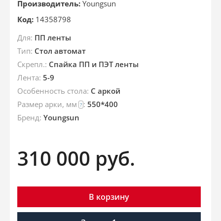
Производитель:
Youngsun
Код:
14358798
Для:
ПП ленты
Тип:
Стол автомат
Скрепл.:
Спайка ПП и ПЭТ ленты
Лента:
5-9
Особенность стола:
С аркой
Размер арки, мм
:
550*400
?
Брeнд:
Youngsun
310 000
руб.
В корзину