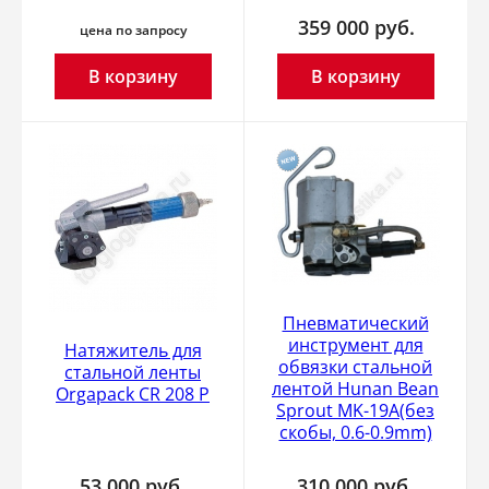
359 000
руб.
цена по запросу
В корзину
В корзину
Пневматический
инструмент для
Натяжитель для
обвязки стальной
стальной ленты
лентой Hunan Bean
Orgapack CR 208 P
Sprout MK-19A(без
скобы, 0.6-0.9mm)
53 000
руб.
310 000
руб.