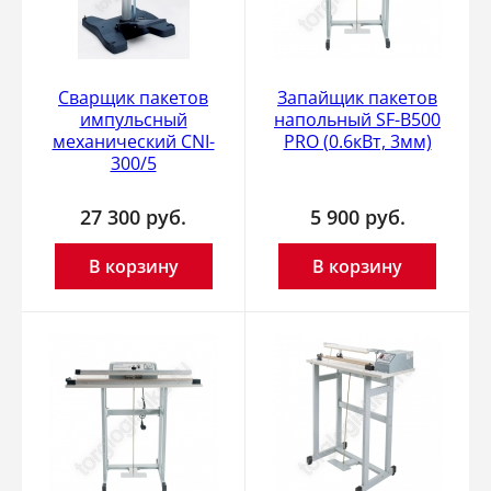
Cварщик пакетов
Запайщик пакетов
импульсный
напольный SF-B500
механический CNI-
PRO (0.6кВт, 3мм)
300/5
27 300
руб.
5 900
руб.
В корзину
В корзину