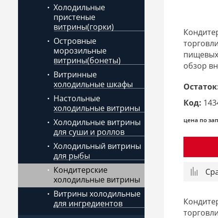
Холодильные
пристеные
витрины(горки)
Кондите
Островные
торговл
морозильные
пищевых 
витрины(бонеты)
обзор вн
Витринные
холодильные шкафы
Остаток
Настольные
Код:
143
холодильные витрины
цена по за
Холодильные витрины
для суши и роллов
Холодильный витрины
для рыбы
Кондитерские
Ср
холодильные витрины
Витрины холодильные
Кондите
для ингредиентов
торговл