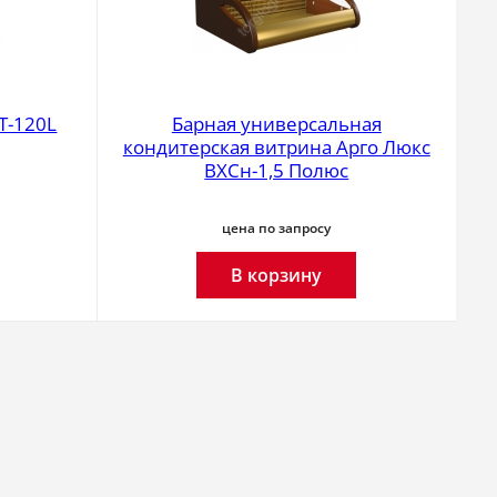
T-120L
Барная универсальная
кондитерская витрина Арго Люкс
ВХСн-1,5 Полюс
цена по запросу
В корзину