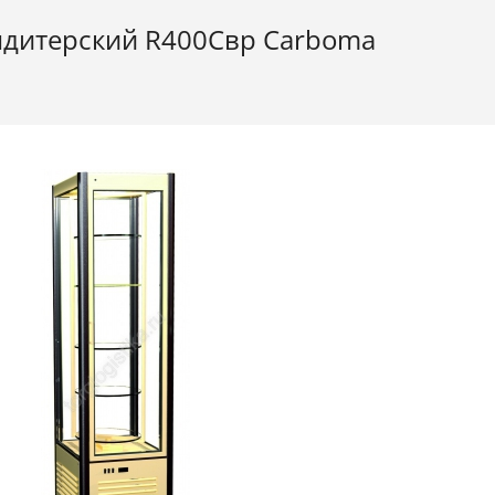
дитерский R400Cвр Сarboma