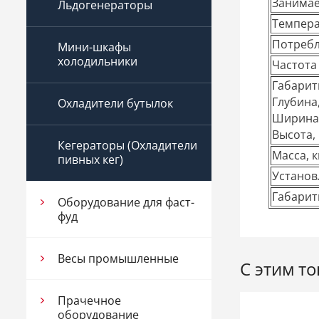
Занимае
Льдогенераторы
Темпера
Потребл
Мини-шкафы
холодильники
Частота
Габарит
Глубина
Охладители бутылок
Ширин
Высота,
Кегераторы (Охладители
Масса, к
пивных кег)
Установ
Габарит
Оборудование для фаст-
фуд
Весы промышленные
С этим т
Прачечное
оборудование