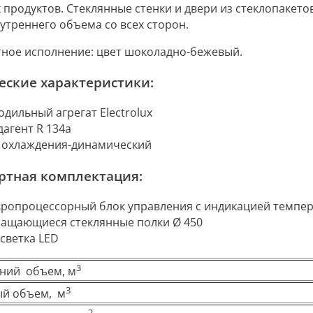
 продуктов.
Стеклянные стенки и двери из стеклопакет
утреннего объема со всех сторон.
тное исполнение: цвет шоколадно-бежевый.
еские характеристики:
одильный агрегат Electrolux
дагент R 134а
 охлаждения-динамический
ртная комплектация:
ропроцессорный блок управления с индикацией темпе
ращающиеся стеклянные полки Ø 450
светка LED
3
ний объем, м
3
й объем, м
2