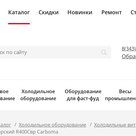
Каталог
Скидки
Новинки
Ремонт
С
8(343
Обра
вое
Холодильное
Оборудование
Весы
вание
оборудование
для фаст-фуд
промышлен
/
/
талог
Холодильное оборудование
Холодильные ви
рский R400Cвр Сarboma