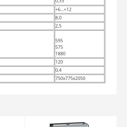
0,33
+6…+12
8,0
2,5
595
575
1880
120
0,4
750х775х2050