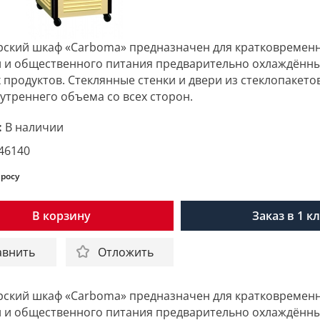
рский шкаф «Carboma» предназначен для кратковременн
и и общественного питания предварительно охлаждённ
продуктов. Стеклянные стенки и двери из стеклопакет
утреннего объема со всех сторон.
:
В наличии
46140
просу
В корзину
Заказ в 1 к
авнить
Отложить
рский шкаф «Carboma» предназначен для кратковременн
и и общественного питания предварительно охлаждённ