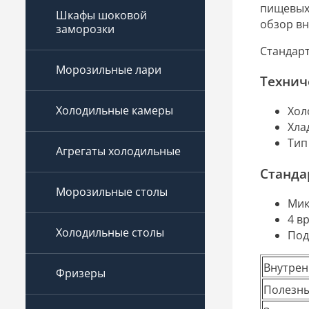
пищевых
Шкафы шоковой
обзор вн
заморозки
Стандар
Морозильные лари
Технич
Холодильные камеры
Хол
Хла
Тип
Агрегаты холодильные
Станда
Морозильные столы
Мик
4 в
Холодильные столы
Под
Внутрен
Фризеры
Полезны