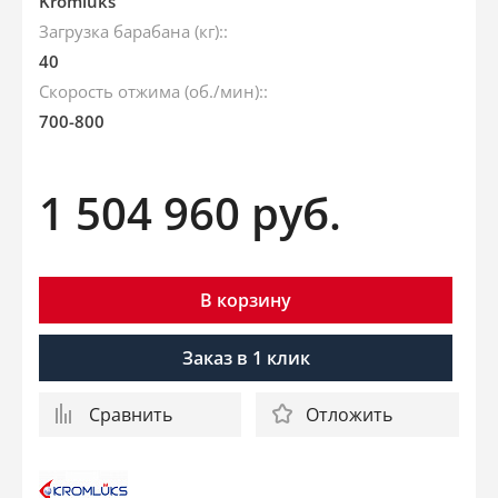
Kromluks
Загрузка барабана (кг)::
40
Скорость отжима (об./мин)::
700-800
1 504 960
руб.
В корзину
Заказ в 1 клик
Сравнить
Отложить