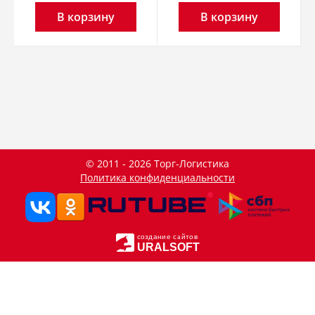
В корзину
В корзину
© 2011 - 2026 Торг-Логистика
Политика конфиденциальности
создание сайтов
URALSOFT
Данный сайт использует файлы cookie и прочие похожие
OK
технологии. В том числе, мы обрабатываем Ваш IP-адрес
для определения региона местоположения. Используя
данный сайт, вы подтверждаете свое согласие с
политикой