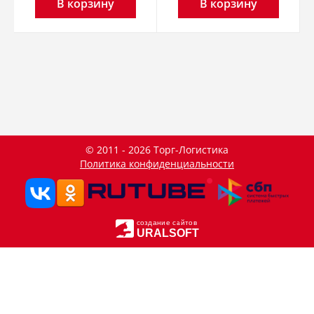
В корзину
В корзину
© 2011 - 2026 Торг-Логистика
Политика конфиденциальности
создание сайтов
URALSOFT
Данный сайт использует файлы cookie и прочие похожие
OK
технологии. В том числе, мы обрабатываем Ваш IP-адрес
для определения региона местоположения. Используя
данный сайт, вы подтверждаете свое согласие с
политикой
конфиденциальности
сайта.