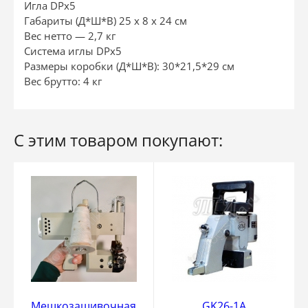
Игла DPx5
Габариты (Д*Ш*В) 25 х 8 х 24 см
Вес нетто — 2,7 кг
Система иглы DPх5
Размеры коробки (Д*Ш*В): 30*21,5*29 см
Вес брутто: 4 кг
С этим товаром покупают:
Мешкозашивочная
GK26-1А