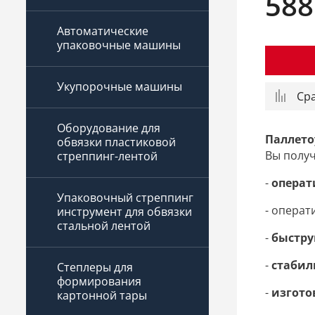
588
Автоматические
упаковочные машины
Укупорочные машины
Ср
Оборудование для
Паллет
обвязки пластиковой
Вы получ
стреппинг-лентой
-
опера
Упаковочный стреппинг
- опера
инструмент для обвязки
стальной лентой
-
быстр
-
стабил
Степлеры для
формирования
-
изгото
картонной тары