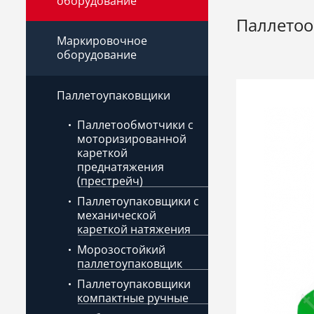
оборудование
Паллетооб
Маркировочное
оборудование
Паллетоупаковщики
Паллетообмотчики с
моторизированной
кареткой
преднатяжения
(престрейч)
Паллетоупаковщики с
механической
кареткой натяжения
Морозостойкий
паллетоупаковщик
Паллетоупаковщики
компактные ручные