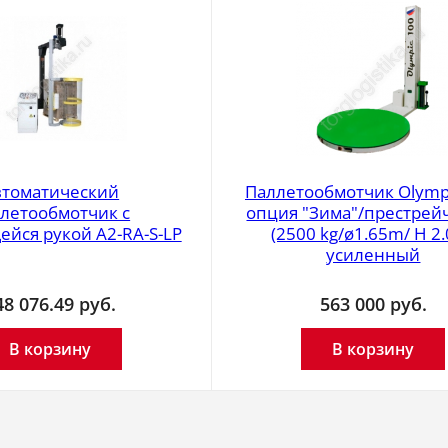
втоматический
Паллетообмотчик Olympi
летообмотчик с
опция "Зима"/престрей
йся рукой A2-RA-S-LP
(2500 kg/ø1.65m/ H 2.
усиленный
48 076.49
руб.
563 000
руб.
В корзину
В корзину