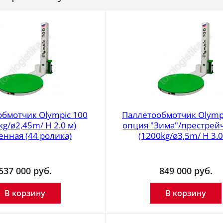
бмотчик Olympic 100
Паллетообмотчик Olympi
kg/ø2,45m/ H 2.0 м)
опция "Зима"/престрей
енная (44 ролика)
(1200kg/ø3,5m/ H 3.0
537 000
руб.
849 000
руб.
В корзину
В корзину