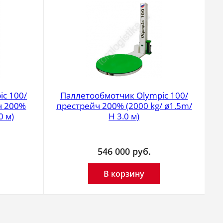
c 100/
Паллетообмотчик Olympic 100/
ч 200%
престрейч 200% (2000 kg/ ø1.5m/
0 м)
H 3.0 м)
546 000
руб.
В корзину