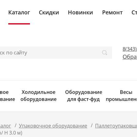
Каталог
Скидки
Новинки
Ремонт
С
8(343
Обра
вое
Холодильное
Оборудование
Весы
вание
оборудование
для фаст-фуд
промышлен
/
/
талог
Упаковочное оборудование
Паллетоупаковщ
/ H 3.0 м)