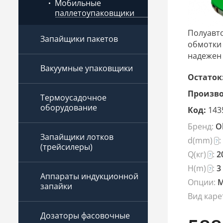
Мобильные
паллетоупаковщики
Полуавт
Запайщики пакетов
обмотки 
надежен 
Вакуумные упаковщики
Остаток
Произво
Термоусадочное
оборудование
Код:
143
Бренд:
O
Запайщики лотков
d(mm)
:
?
(трейсилеры)
Q(кг)
:
2
?
H(m)
:
3
?
Аппараты индукционной
Опции:
М
запайки
Вид каре
Дозаторы фасовочные