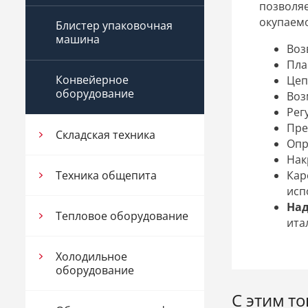
позволяе
окупаем
Блистер упаковочная
машина
Воз
Пла
Конвейерное
Цеп
оборудование
Воз
Рег
Пре
Складская техника
Опр
Нак
Кар
Техника общепита
исп
На
Тепловое оборудование
ита
Холодильное
оборудование
С этим т