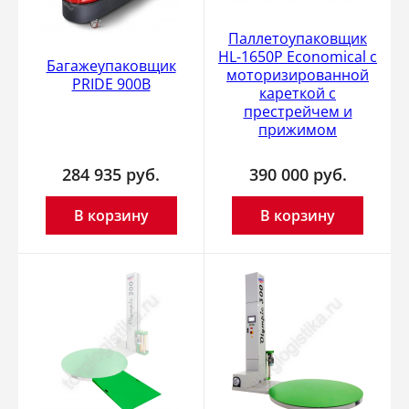
Паллетоупаковщик
HL-1650P Economical с
Багажеупаковщик
моторизированной
PRIDE 900B
кареткой с
престрейчем и
прижимом
284 935
руб.
390 000
руб.
В корзину
В корзину