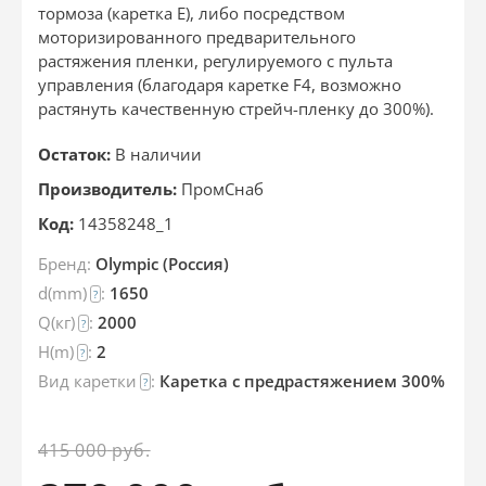
тормоза (каретка Е), либо посредством
моторизированного предварительного
растяжения пленки, регулируемого с пульта
управления (благодаря каретке F4, возможно
растянуть качественную стрейч-пленку до 300%).
Остаток:
В наличии
Производитель:
ПромСнаб
Код:
14358248_1
Бренд:
Olympic (Россия)
d(mm)
:
1650
?
Q(кг)
:
2000
?
H(m)
:
2
?
Вид каретки
:
Каретка c предрастяжением 300%
?
415 000
руб.