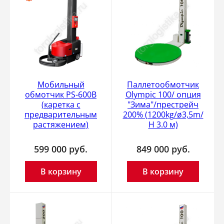
Мобильный
Паллетообмотчик
обмотчик PS-600B
Olympic 100/ опция
(каретка с
"Зима"/престрейч
предварительным
200% (1200kg/ø3,5m/
растяжением)
H 3.0 м)
599 000
руб.
849 000
руб.
В корзину
В корзину