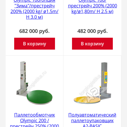
"Зима"/престрейч
престрейч 200% (2000
200% (2000 kg/ ø1.5m/
kg/ø1,80m/ H 2.5 м)
H 3.0 м)
682 000
руб.
482 000
руб.
В корзину
В корзину
Паллетообмотчик
Полуавтоматический
Olympic 200 /
паллетоупаковщик
престрейч 250% (2000
A2-BASIC