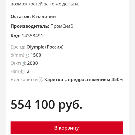
возможностей за те же деньги.
Остаток:
В наличии
Производитель:
ПромСнаб
Код:
14358491
Бренд:
Olympic (Россия)
d(mm)
:
1500
?
Q(кг)
:
2000
?
H(m)
:
2
?
Вид каретки
:
Каретка c предрастяжением 450%
?
554 100
руб.
В корзину