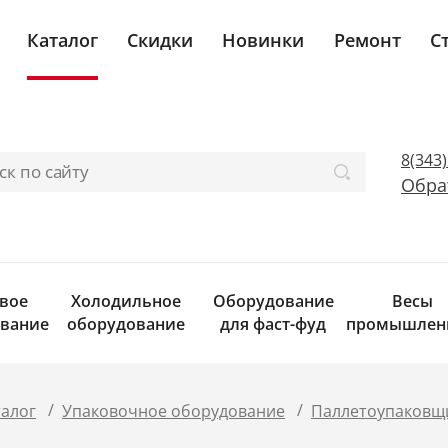
Каталог
Скидки
Новинки
Ремонт
С
8(343
Обра
вое
Холодильное
Оборудование
Весы
вание
оборудование
для фаст-фуд
промышлен
/
/
талог
Упаковочное оборудование
Паллетоупаковщ