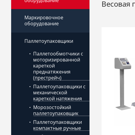
оборудование
Весовая 
Маркировочное
оборудование
Паллетоупаковщики
Паллетообмотчики с
моторизированной
кареткой
преднатяжения
(престрейч)
Паллетоупаковщики с
механической
кареткой натяжения
Морозостойкий
паллетоупаковщик
Паллетоупаковщики
компактные ручные