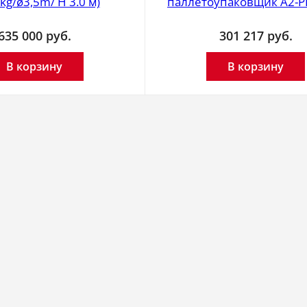
kg/ø3,5m/ H 3.0 м)
паллетоупаковщик А2-P
635 000
руб.
301 217
руб.
В корзину
В корзину