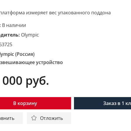
платформа измеряет вес упакованного поддона
:
В наличии
дитель:
Olympic
63725
lympic (Россия)
звешивающее устройство
 000
руб.
В корзину
Заказ в 1 к
авнить
Отложить