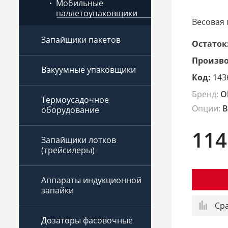
Мобильные
паллетоупаковщики
Весовая 
Запайщики пакетов
Остаток
Произво
Вакуумные упаковщики
Код:
143
Бренд:
O
Термоусадочное
Опции:
В
оборудование
114
Запайщики лотков
(трейсилеры)
Аппараты индукционной
запайки
Ср
Дозаторы фасовочные