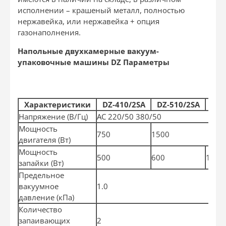
исполнении – крашеный металл, полностью
нержавейка, или нержавейка + опция
газонаполнения.
Напольные двухкамерные вакуум-
упаковочные машины DZ Параметры
Характеристики
DZ-410/2SA
DZ-510/2SA
DZ-
Напряжение
(
В/Гц)
AC 220/50 380/50
Мощность
750
1500
двигателя
(
Вт)
Мощность
500
600
1000
запайки
(
Вт)
Предельное
вакуумное
1.0
давление
(
кПа)
Количество
запаивающих
2