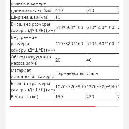
планок в камере
Длина запайки
(
мм)
410
510
610
Ширина шва
(
мм)
10
Внешние размеры
510*500*160
610*550*160
720*
камеры
(
Д*Ш*В)
(
мм)
Внутренние
размеры
410*380*160
510*440*160
610*
камеры
(
Д*Ш*В)
(
мм)
Объем вакуумного
20
40
насоса
(
м³/ч)
Материал
Нержавеющая сталь
исполнения камеры
Внешние размеры
1070*720*940
1270*720*940
1485
камеры
(
Д*Ш*В)
(
мм)
Вес нетто
(
кг)
180
220
250