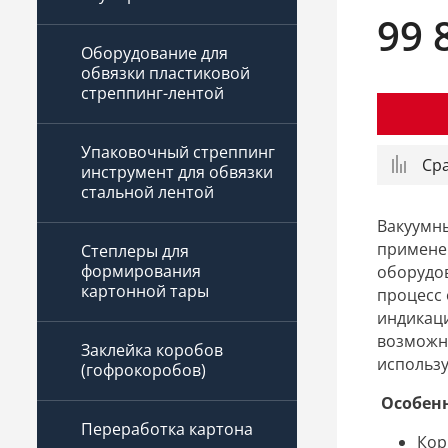
99 
Оборудование для
обвязки пластиковой
стреппинг-лентой
Упаковочный стреппинг
Ср
инструмент для обвязки
стальной лентой
Вакуумн
примене
Степлеры для
формирования
оборудов
картонной тары
процесс 
индикаци
возможно
Заклейка коробов
использу
(гофрокоробов)
Особен
Переработка картона
Кор