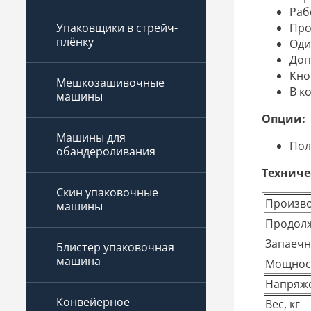
Раб
Про
Упаковщики в стрейч-
плёнку
Оди
Доп
Кно
Мешкозашивочные
В к
машины
Опции:
Машины для
Пол
обандероливания
Техниче
Скин упаковочные
Произво
машины
Продолж
Запаечн
Блистер упаковочная
машина
Мощност
Напряже
Конвейерное
Вес, кг