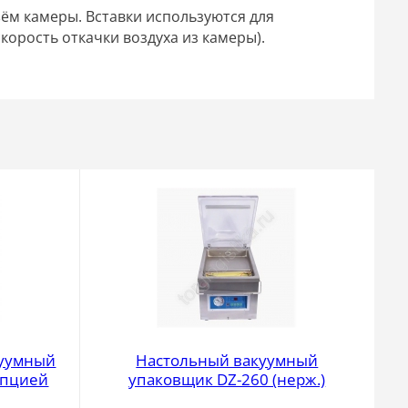
ъём камеры. Вставки используются для
орость откачки воздуха из камеры).
куумный
Настольный вакуумный
опцией
упаковщик DZ-260 (нерж.)