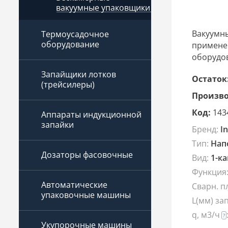
вакуумные упаковщики
Вакуумн
Термоусадочное
оборудование
примене
оборудов
Запайщики лотков
Остаток
(трейсилеры)
Произво
Код:
143
Аппараты индукционной
запайки
Бренд:
I
Тип:
Нап
Дозаторы фасовочные
Вид:
1-к
Функция
Автоматические
Сварн. п
упаковочные машины
L(мм) за
q, м3/ч
?
Укупорочные машины