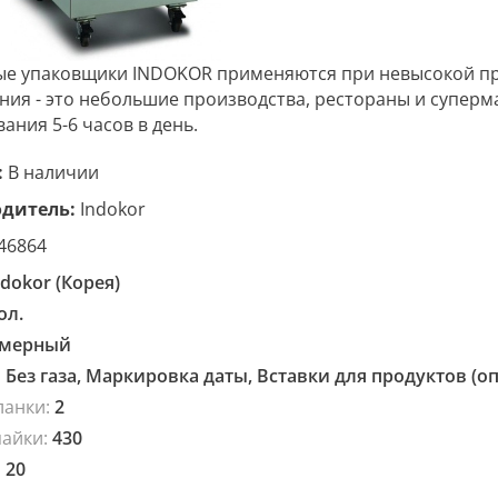
ые упаковщики INDOKOR применяются при невысокой пр
ния - это небольшие производства, рестораны и супер
ания 5-6 часов в день.
:
В наличии
дитель:
Indokor
46864
ndokor (Корея)
ол.
амерный
:
Без газа, Маркировка даты, Вставки для продуктов (о
ланки:
2
пайки:
430
:
20