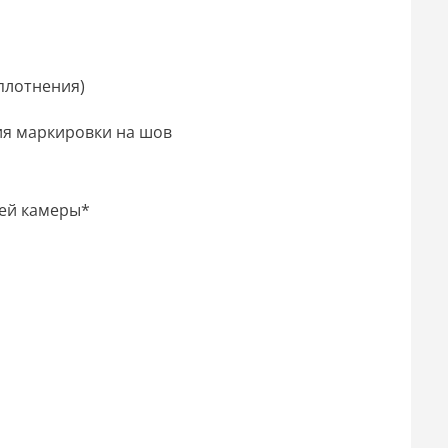
плотнения)
ия маркировки на шов
ей камеры*