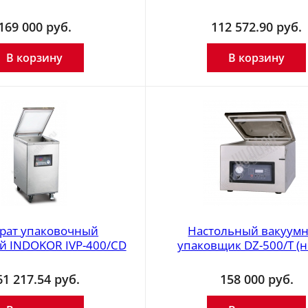
169 000
руб.
112 572.90
руб.
В корзину
В корзину
рат упаковочный
Настольный вакуум
й INDOKOR IVP-400/CD
упаковщик DZ-500/T (н
61 217.54
руб.
158 000
руб.