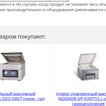
ются в тех случаях, когда продукт не занимает весь об
ия производительности оборудования (увеличивается ск
оваром покупают:
ольный вакуумный
ппарат упаковочный ва
DZQ-500/T (нерж., газ)
INDOKOR IVP-430PT/2 с 
газонаполнения