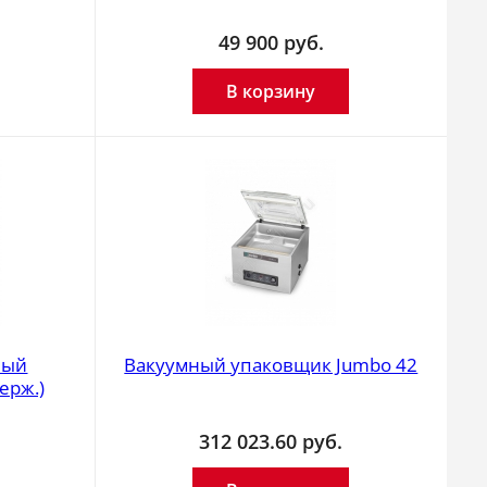
49 900
руб.
В корзину
ный
Вакуумный упаковщик Jumbo 42
ерж.)
312 023.60
руб.