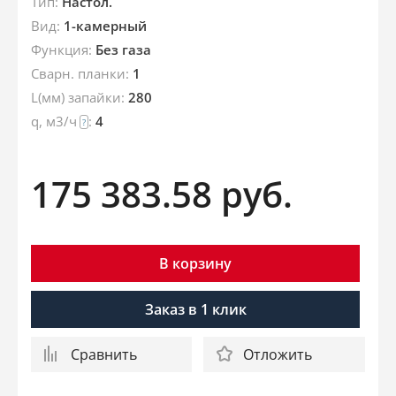
Тип:
Настол.
Вид:
1-камерный
Функция:
Без газа
Сварн. планки:
1
L(мм) запайки:
280
q, м3/ч
:
4
?
175 383.58
руб.
В корзину
Заказ в 1 клик
Сравнить
Отложить