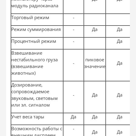
модуль радиоканала
Торговый режим
-
Режим суммирования
-
Да
Да
Процентный режим
-
Да
Взвешивание
нестабильного груза
пиковое
-
Да
(взвешивание
значение
животных)
Дозирование,
сопровождаемое
-
Да
Да
звуковым, световым
или эл. сигналом
Учет веса тары
Да
Да
Да
Возможность работы с
-
Да
Да
внешним дисплеем