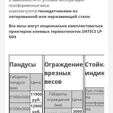
платформенные весы
комплектуются
тензодатчиками из
легированной или нержавеющей стали
.
Все весы могут опционально комплектоваться
принтером клеевых термоэтикеток DATECS LP-
50H
Пандусы
Ограждение
Стойка д
врезных
индикат
Габариты
весов
пандуса
Цена:
(мм)
Тип стойки
Ц
Габариты
11900
(1000х500)
На
1
ограждения
Цена:
руб.
платформе
р
(мм)
12900
(1200х500)
На
1
3000
руб.