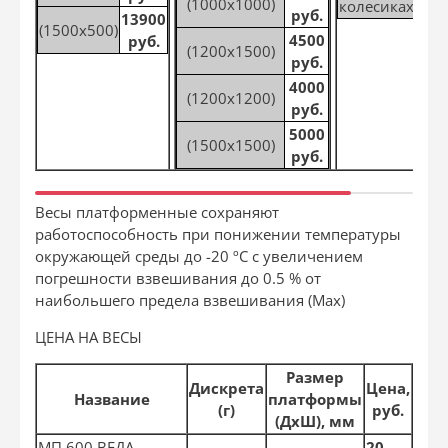
(1000х1000)
колесиках
р
руб.
13900
(1500х500)
4500
руб.
(1200х1500)
руб.
4000
(1200х1200)
руб.
5000
(1500х1500)
руб.
Весы платформенные сохраняют
работоспособность при понижении температуры
окружающей среды до -20 ºС с увеличением
погрешности взвешивания до 0.5 % от
наибольшего предела взвешивания (Max)
ЦЕНА НА ВЕСЫ
Размер
Дискрета
Цена,
Название
платформы
(г)
руб.
(ДхШ), мм
МП 600 ВЕДА
20