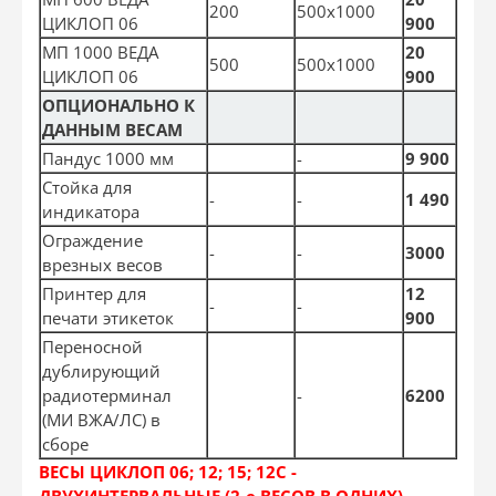
200
500х1000
ЦИКЛОП 06
900
МП 1000 ВЕДА
20
500
500х1000
ЦИКЛОП 06
900
ОПЦИОНАЛЬНО К
ДАННЫМ ВЕСАМ
Пандус 1000 мм
-
9 900
Стойка для
-
-
1 490
индикатора
Ограждение
-
-
3000
врезных весов
Принтер для
12
-
-
печати этикеток
900
Переносной
дублирующий
радиотерминал
-
6200
(МИ ВЖА/ЛС) в
сборе
ВЕСЫ ЦИКЛОП 06; 12; 15; 12C -
ДВУХИНТЕРВАЛЬНЫЕ (2-е ВЕСОВ В ОДНИХ)