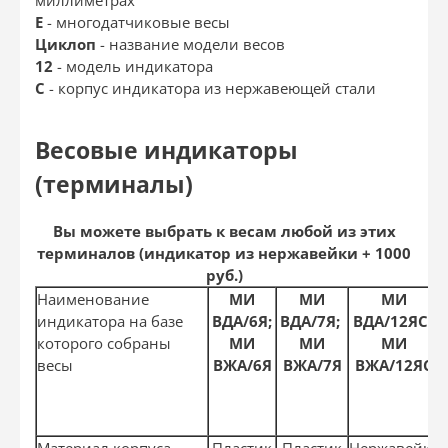
Е
- многодатчиковые весы
Циклоп
- название модели весов
12
- модель индикатора
C
- корпус индикатора из нержавеющей стали
Весовые индикаторы
(терминалы)
Вы можете выбрать к весам любой из этих
терминалов (индикатор из нержавейки + 1000
руб.)
Наименование
МИ
МИ
МИ
индикатора на базе
ВДА/6Я;
ВДА/7Я;
ВДА/12ЯС;
которого собраны
МИ
МИ
МИ
весы
ВЖА/6Я
ВЖА/7Я
ВЖА/12ЯС
М­атериал корпуса
Пластик
Пластик
Нержавейка