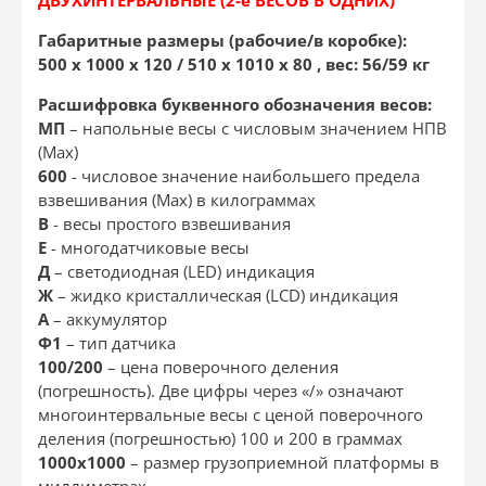
Габаритные размеры (рабочие/в коробке):
500 х 1000 х 120 / 510 х 1010 х 80 , вес:
56/59 кг
Расшифровка буквенного обозначения весов:
МП
– напольные весы с числовым значением НПВ
(Max)
600
- числовое значение наибольшего предела
взвешивания (Max) в килограммах
В
- весы простого взвешивания
Е
- многодатчиковые весы
Д
– светодиодная (LED) индикация
Ж
– жидко кристаллическая (LCD) индикация
А
– аккумулятор
Ф1
– тип датчика
100/200
– цена поверочного деления
(погрешность). Две цифры через «/» означают
многоинтервальные весы с ценой поверочного
деления (погрешностью) 100 и 200 в граммах
1000х1000
– размер грузоприемной платформы в
миллиметрах