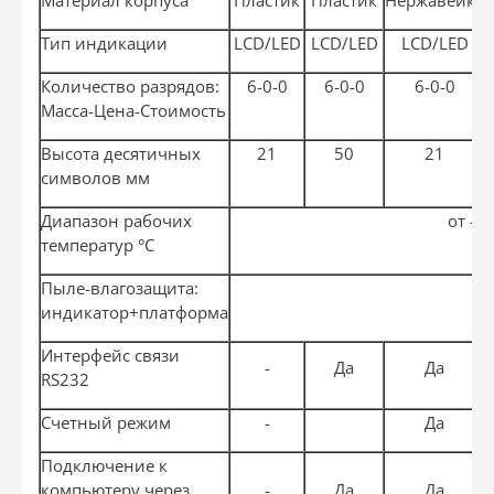
Тип индикации
LCD/LED
LCD/LED
LCD/LED
Количество разрядов:
6-0-0
6-0-0
6-0-0
Масса-Цена-Стоимость
Высота десятичных
21
50
21
символов мм
Диапазон рабочих
от -1
температур °С
Пыле-влагозащита:
индикатор+платформа
Интерфейс связи
-
Да
Да
RS232
Счетный режим
-
Да
Подключение к
компьютеру через
-
Да
Да