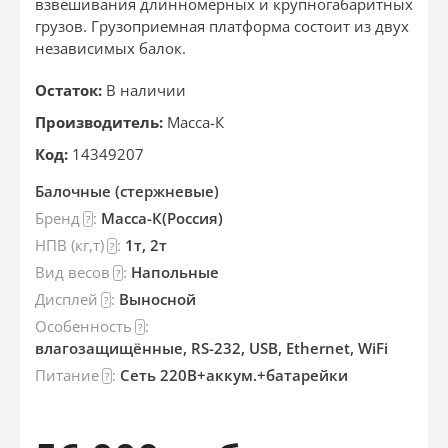
взвешивания длинномерных и крупногабаритных
грузов. Грузоприемная платформа состоит из двух
независимых балок.
Остаток:
В наличии
Производитель:
Масса-К
Код:
14349207
Балочные (стержневые)
Бренд
:
Масса-К(Россия)
?
НПВ (кг,т)
:
1т, 2т
?
Вид весов
:
Напольные
?
Дисплей
:
Выносной
?
Особенность
:
?
влагозащищённые, RS-232, USB, Ethernet, WiFi
Питание
:
Сеть 220В+аккум.+батарейки
?