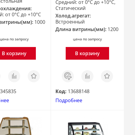
стольная
Средний: от 0°C до +10°C,
Статический
охлаждения:
: от 0°C до +10°C
Холод.агрегат:
Встроенный
витрины(мм):
1000
Длина витрины(мм):
1200
цена по запросу
цена по запросу
В корзину
В корзину
з
Сравнить
Отложить
Заказ
Сравнить
Отложить
в 1
клик
345835
Код:
13688148
бнее
Подробнее