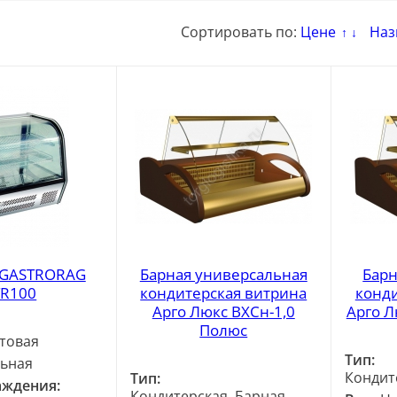
Сортировать по:
Цене
Наз
↑
↓
 GASTRORAG
Барная универсальная
Барн
R100
кондитерская витрина
конди
Арго Люкс ВХСн-1,0
Арго Л
Полюс
товая
Тип:
ьная
Кондит
Тип:
аждения:
Кондитерская, Барная