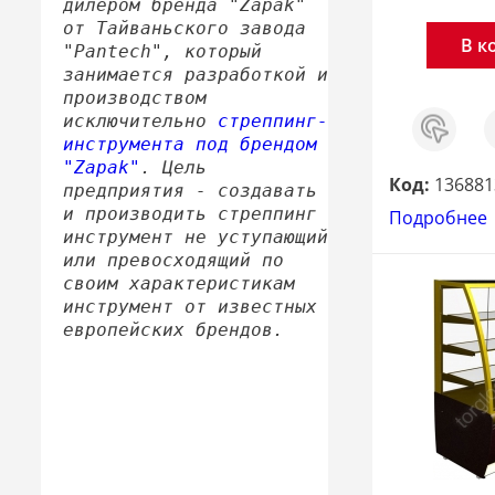
дилером бренда "Zapak"
от Тайваньского завода
В к
"Pantech", который
занимается разработкой и
производством
Заказ
С
исключительно
стреппинг-
в 1
инструмента под брендом
клик
"Zapak"
. Цель
Код:
136881
предприятия - создавать
и производить стреппинг
Подробнее
инструмент не уступающий
или превосходящий по
своим характеристикам
инструмент от известных
европейских брендов.