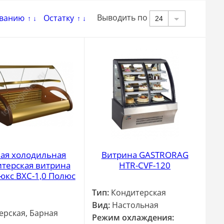
Выводить по
ванию
Остатку
24
↑
↓
↑
↓
ая холодильная
Витрина GASTRORAG
терская витрина
HTR-CVF-120
юкс ВХС-1,0 Полюс
Тип:
Кондитерская
Вид:
Настольная
ерская, Барная
Режим охлаждения: