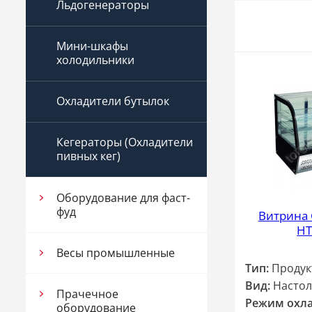
Льдогенераторы
Мини-шкафы
холодильники
Охладители бутылок
Кегераторы (Охладители
пивных кег)
Оборудование для фаст-
фуд
Витрина
HT
Весы промышленные
Тип:
Продук
Вид:
Настол
Прачечное
Режим охл
оборудование