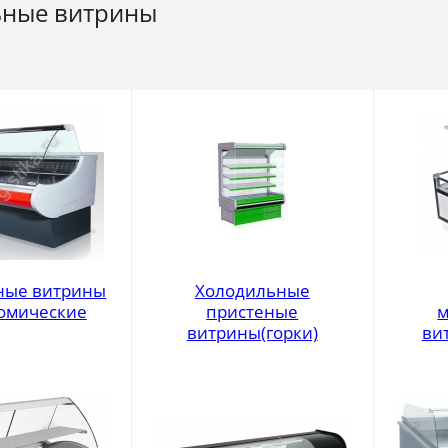
ьные витрины
ные витрины
Холодильные
номические
пристеные
м
витрины(горки)
ви