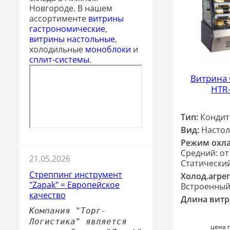
Новгороде. В нашем
ассортименте
витрины
гастрономические
,
витрины настольные
,
холодильные
моноблоки
и
сплит-системы
.
Витрина
HTR
Тип:
Кондит
Вид:
Настол
Режим охл
Средний: от 
21.05.2026
Статически
Стреппинг инструмент
Холод.агрег
"Zapak" = Европейское
Встроенны
качество
Длина вит
Компания "Торг-
Логистика" является
цена 