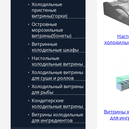
Холодильные
пристеные
витрины(горки)
Островные
морозильные
витрины(бонеты)
Наст
холодиль
Витринные
холодильные шкафы
Настольные
холодильные витрины
Холодильные витрины
для суши и роллов
Холодильный витрины
для рыбы
Кондитерские
холодильные витрины
Витрины 
Витрины холодильные
для ин
для ингредиентов