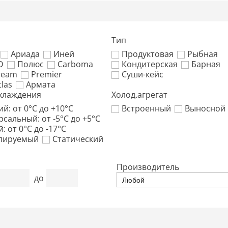
Тип
Ариада
Иней
Продуктовая
Рыбная
D
Полюс
Carboma
Кондитерская
Барная
ream
Premier
Суши-кейс
las
Армата
хлаждения
Холод.агрегат
й: от 0°C до +10°C
Встроенный
Выносной
сальный: от -5°C до +5°C
: от 0°C до -17°C
лируемый
Статический
Производитель
до
Любой