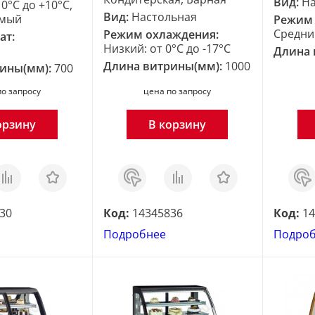
Вид:
На
0°C до +10°C,
Вид:
Настольная
емый
Режим 
Средний
Режим охлаждения:
ат:
Низкий: от 0°C до -17°C
й
Длина 
Длина витрины(мм):
1000
рины(мм):
700
по запросу
цена по запросу
орзину
В корзину
равнить
Отложить
Заказ
Сравнить
Отложить
Зака
в 1
в 1
клик
клик
30
Код:
14345836
Код:
14
Подробнее
Подро