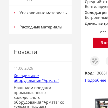
Средний: от 
Вентилиру
Холод.агрег
Упаковочные материалы
Встроенны
Длина вит
Расходные материалы
цена 
В к
Новости
Заказ
С
в 1
клик
11.06.2026
Код:
136881
Холодильное
Подробнее
оборудование "Армата"
Начинаем продажи
промышленного
холодильного
оборудования "Армата" со
склада в Нижнем