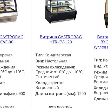
 GASTRORAG
Витрина GASTRORAG
Витр
-CVF-90
HTR-CV-120
ВХС
(углов
ерская
Тип:
Кондитерская
Тип:
Ко
ьная
Вид:
Настольная
Вид:
Уг
аждения:
Режим охлаждения:
0°C до +10°C,
Средний: от 0°C до +10°C,
Режим 
й
Статический
Средний
Вентил
ат:
Холод.агрегат:
й
Встроенный
Холод.а
Встрое
рины(мм):
900
Длина витрины(мм):
1200
Длина 
по запросу
цена по запросу