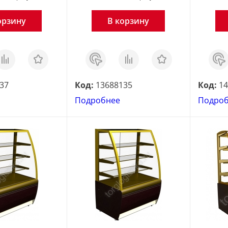
орзину
В корзину
равнить
Отложить
Заказ
Сравнить
Отложить
Зака
в 1
в 1
клик
клик
37
Код:
13688135
Код:
14
Подробнее
Подро