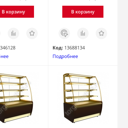
В корзину
В корзину
з
Сравнить
Отложить
Заказ
Сравнить
Отложить
в 1
клик
346128
Код:
13688134
бнее
Подробнее