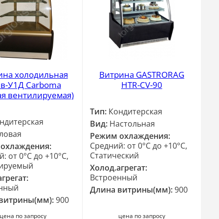
ина холодильная
Витрина GASTRORAG
в-У1Д Carboma
HTR-CV-90
ая вентилируемая)
Тип:
Кондитерская
ндитерская
Вид:
Настольная
ловая
Режим охлаждения:
Средний: от 0°C до +10°C,
охлаждения:
Статический
: от 0°C до +10°C,
ируемый
Холод.агрегат:
Встроенный
грегат:
нный
Длина витрины(мм):
900
витрины(мм):
900
цена по запросу
цена по запросу