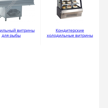
дильный витрины
Кондитерские
для рыбы
холодильные витрины