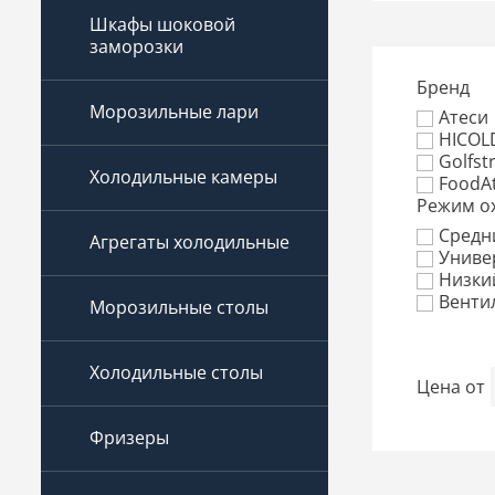
Шкафы шоковой
заморозки
Бренд
Морозильные лари
Атеси
HICOL
Golfst
Холодильные камеры
FoodAt
Режим о
Средни
Агрегаты холодильные
Универ
Низкий
Венти
Морозильные столы
Холодильные столы
Цена
от
Фризеры