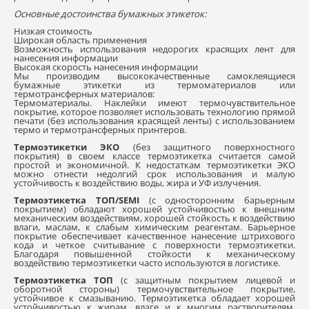
Основные достоинства бумажных этикеток:
Низкая стоимость
Широкая область применения
Возможность использования недорогих красящих лент для
нанесения информации
Высокая скорость нанесения информации
Мы производим высококачественные самоклеящиеся
бумажные этикетки из термоматериалов или
термотрансферных материалов:
Термоматериалы. Наклейки имеют термочувствительное
покрытие, которое позволяет использовать технологию прямой
печати (без использования красящей ленты) с использованием
термо и термотрансферных принтеров.
Термоэтикетки ЭКO
(без защитного поверхностного
покрытия) в своем классе термоэтикетка считается самой
простой и экономичной. К недостаткам термоэтикетки ЭКО
можно отнести недолгий срок использования и малую
устойчивость к воздействию воды, жира и УФ излучения.
Термоэтикетка ТОП/SEMI
(с односторонним барьерным
покрытием) обладают хорошей устойчивостью к внешним
механическим воздействиям, хорошей стойкость к воздействию
влаги, маслам, к слабым химическим реагентам. Барьерное
покрытие обеспечивает качественное нанесение штрихового
кода и четкое считывание с поверхности термоэтикетки.
Благодаря повышенной стойкости к механическому
воздействию термоэтикетки часто используются в логистике.
Термоэтикетка ТОП
(с защитным покрытием лицевой и
оборотной стороны) термочувствительное покрытие,
устойчивое к смазыванию. Термоэтикетка обладает хорошей
устойчивостью к жирам, влаге и к многим растворителям.