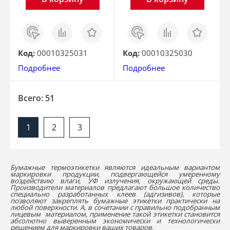
Заказ
Сравнить
Отложить
Заказ
Сравнить
Отложить
в 1
в 1
клик
клик
Код:
00010325031
Код:
00010325030
Подробнее
Подробнее
Всего: 51
1
2
3
Бумажные термоэтикетки являются идеальным вариантом
маркировки продукции, подвергающейся умеренному
воздействию влаги, УФ излучения, окружающей среды.
Производители материалов предлагают большое количество
специально разработанных клеев (адгизивов), которые
позволяют закреплять бумажные этикетки практически на
любой поверхности. А, в сочетании с правильно подобранным
лицевым материалом, применение такой этикетки становится
абсолютно выверенным экономически и технологически
решением для маркировки ваших товаров.