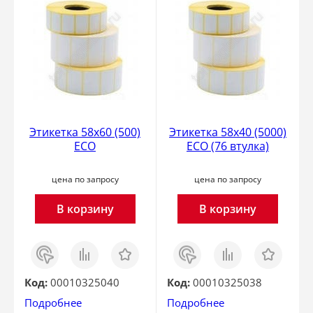
Этикетка 58x60 (500)
Этикетка 58х40 (5000)
ECO
ECO (76 втулка)
цена по запросу
цена по запросу
В корзину
В корзину
Заказ
Сравнить
Отложить
Заказ
Сравнить
Отложить
в 1
в 1
клик
клик
Код:
00010325040
Код:
00010325038
Подробнее
Подробнее