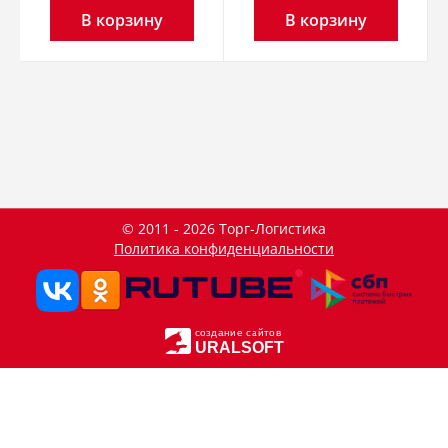
В корзину
В корзину
© 2011 - 2026 Торг-Логистика
Политика конфиденциальности
создание сайтов
URALSOFT
Данный сайт использует файлы cookie и прочие похожие
OK
технологии. В том числе, мы обрабатываем Ваш IP-адрес
для определения региона местоположения. Используя
данный сайт, вы подтверждаете свое согласие с
политикой
конфиденциальности
сайта.