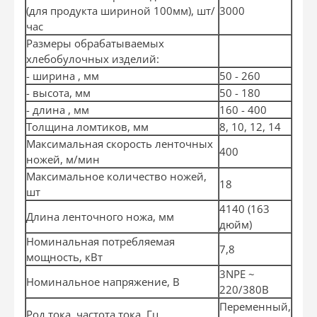
(для продукта шириной 100мм), шт/
3000
час
Размеры обрабатываемых
хлебобулочных изделий:
- ширина , мм
50 - 260
- высота, мм
50 - 180
- длина , мм
160 - 400
Толщина ломтиков, мм
8, 10, 12, 14
Максимальная скорость ленточных
400
ножей, м/мин
Максимальное количество ножей,
18
шт
4140 (163
Длина ленточного ножа, мм
дюйм)
Номинальная потребляемая
7,8
мощность, кВт
3NРЕ ~
Номинальное напряжение, В
220/380В
Переменный,
Род тока, частота тока, Гц