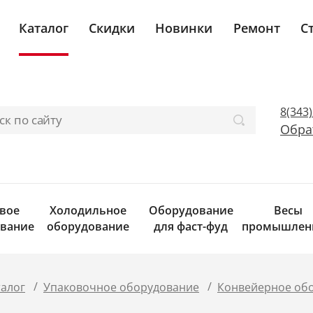
Каталог
Скидки
Новинки
Ремонт
С
8(343
Обра
вое
Холодильное
Оборудование
Весы
вание
оборудование
для фаст-фуд
промышлен
/
/
талог
Упаковочное оборудование
Конвейерное об