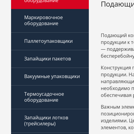
оборудование
Подающи
Маркировочное
оборудование
Подающий кон
Паллетоупаковщики
продукции к т
— поддержива
бесперебойну
Запайщики пакетов
Конструкция 
продукции. Н
Вакуумные упаковщики
направляющим
необходимо п
Термоусадочное
обеспечивая 
оборудование
Важным элеме
позициониров
Запайщики лотков
изделиями. Ц
(трейсилеры)
элементов, к