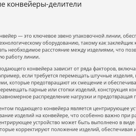
е конвейеры-делители
вейер — это ключевое звено упаковочной линии, обе
ехнологическому оборудованию, такому как заклейщик к
ть необходимое расстояние между изделиями, что поз
ю работу линии.
подающего конвейера зависит от ряда факторов, включа
апример, если требуется перемещать штучные изделия
и, которые предотвращают их смещение и обеспечива
еремещать парные или стопки изделий, конструкция кон
равномерное распределение нагрузки и предотвращая 
нтом подающего конвейера является центрирующее уст
ание изделий на конвейере, что особенно важно при р
ентрирующее устройство может быть выполнено в виде 
оторые корректируют положение изделий, обеспечивая и