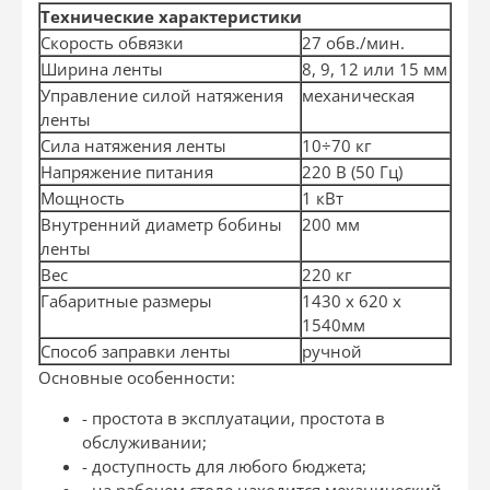
Технические характеристики
Скорость обвязки
27 обв./мин.
Ширина ленты
8, 9, 12 или 15 мм
Управление силой натяжения
механическая
ленты
Сила натяжения ленты
10÷70 кг
Напряжение питания
220 В (50 Гц)
Мощность
1 кВт
Внутренний диаметр бобины
200 мм
ленты
Вес
220 кг
Габаритные размеры
1430 х 620 х
1540мм
Способ заправки ленты
ручной
Основные особенности:
- простота в эксплуатации, простота в
обслуживании;
- доступность для любого бюджета;
- на рабочем столе находится механический